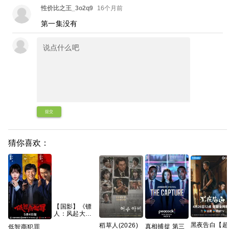
性价比之王_3o2q9
16个月前
第一集没有
提交
猜你喜欢：
【国影】《镖
人：风起大漠
(2026)》
黑夜告白【超
稻草人(2026)
真相捕捉 第三
低智商犯罪
【1080P&4K】