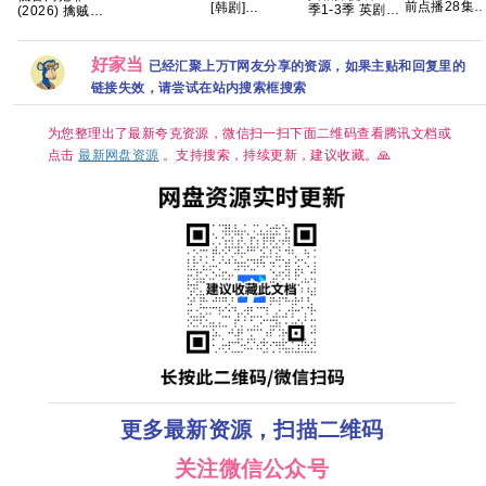
前点播28集
[韩剧]
季1-3季 英剧
(2026) 擒贼
【国语中字】
全】 高能灼
[1080P.WEB.DL.
[剧情/惊悚] [荷
记/4K 60
【20.7G】
心！跨越生死
韩语中字][4GB
丽黛·格兰杰 /
50FPS S01杜
🌪 夸克
集]
帕帕·厄希度]
比音效 HDR
好家当
已经汇聚上万T网友分享的资源，如果主贴和回复里的
HiveWeb/内嵌
简中字幕/【单
链接失效，请尝试在站内搜索框搜索
集1～3GB】
为您整理出了最新夸克资源，微信扫一扫下面二维码查看腾讯文档或
点击
最新网盘资源
。支持搜索，持续更新，建议收藏。🙏
更多最新资源，扫描二维码
关注微信公众号