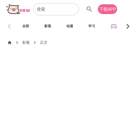
search
下载APP
chevron_left
chevron_right
sports_esports
全部
影视
动漫
学习
音乐
chevron_right
chevron_right
home
影视
正文