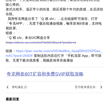
挺心疼的。
老式出租车、逼仄窄小的街道...很还原那个年代的质感，全员演技
在线。
我用夸克网盘分享了「Q 棋 shi」，点击链接即可保存。打开
「夸克APP」，无需下载在线播放视频，畅享原画5倍速，支持电
视投屏。
链接：
「Q 棋 shi」来自UC网盘分享
https://drive.uc.cn/s/2ef7b44206ac4?public=1
链接：
https://pan.xunlei.com/s/VONaWse_0qwjD8hG3SPGex_
mA1?pwd=2682#
复制这段内容后打开「手机迅雷 App」即可获
取。无需下载在线查看，视频原画享倍速播放
夸克网盘80T扩容和免费SVIP获取攻略
keyboard_arrow_left
keyboard_arrow_right
青蛇缘起 [2..
苦尽柑来遇见你..
最新回复