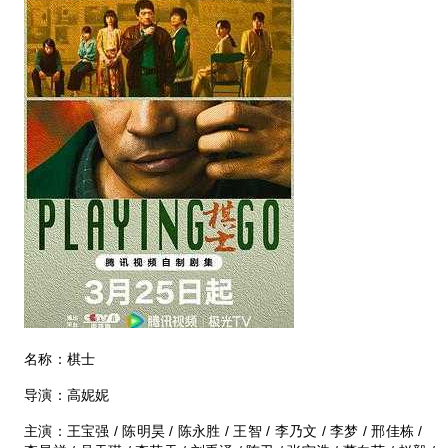
名称：棋士
导演：高妮妮
主演：王宝强 / 陈明昊 / 陈永胜 / 王智 / 李乃文 / 李梦 / 邢佳栋 /