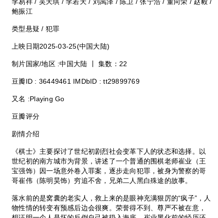
李易祥 / 吴天琪 / 李若天 / 刘禹泽 / 陈卫 / 张宁浩 / 董向荣 / 赵毅 /
鲍振江
类型悬疑 / 犯罪
上映日期2025-03-25(中国大陆)
制片国家/地区 :中国大陆 丨 集数：22
豆瓣ID : 36449461 IMDbID : tt29899769
又名 :Playing Go
豆瓣评分
剧情介绍
《棋士》主要探讨了世纪初剧烈社会变革下⼈的状态和选择。以
世纪初的南方城市为背景，讲述了一个普通的围棋老师崔业（王
宝强饰）因一场意外卷入罪案，逐步走向犯罪，被身为警察的哥
哥崔伟（陈明昊饰）穷追不舍，兄弟二人黑白殊途的故事。
落水前的是窝囊的老实人，救上来的是眼神充满狠厉的“疯子”，人
物性情的转变有预感后边会很爽。荣誉得不到、尊严不被在意，
想证明一个人是坏的反倒自己被扔入海底，崔业黑化前的经历还