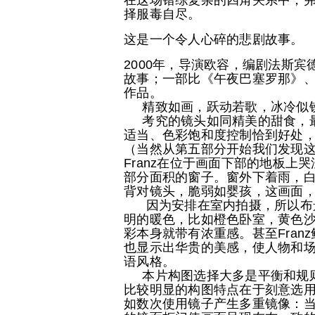
在这场错综复杂的四角关系中，
择服毒自尽。
这是一个令人心碎的悲剧故事。
2000年，导演欧容，编剧法斯
故事；一部比《午夜巴塞罗那》
作品。
精致如画，跃动若歌，冰冷似
考究的镜头如同精美的甜食，最
适当、色彩饱和度控制恰到好处
（当然从第五部分开始我们发现
Franz在位于画面下部的地板
部分面积的窗子。窗外下着雨，白
背对镜头，脆弱如婴孩，这画面
因为安排在室内拍摄，所以布景
明的暖色，比如橙色卧室，黄色
彩本身就带有浓重感。甚至Fra
也显示出华贵的美感，使人物和
语风格。
本片构图选择大多是平衡和规则
比较明显的构图特点在于刻意选用
如数次使用镜子产生多重镜像：当F