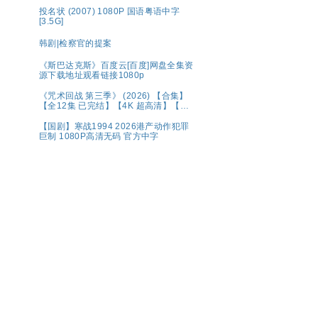
投名状 (2007) 1080P 国语粤语中字
[3.5G]
韩剧|检察官的提案
《斯巴达克斯》百度云[百度]网盘全集资
源下载地址观看链接1080p
《咒术回战 第三季》 (2026) 【合集】
【全12集 已完结】【4K 超高清】【内
置中文字幕】（1.2G/集 共133.4G）
【附1-2季+系列】夸克
【国剧】寒战1994 2026港产动作犯罪
巨制 1080P高清无码 官方中字