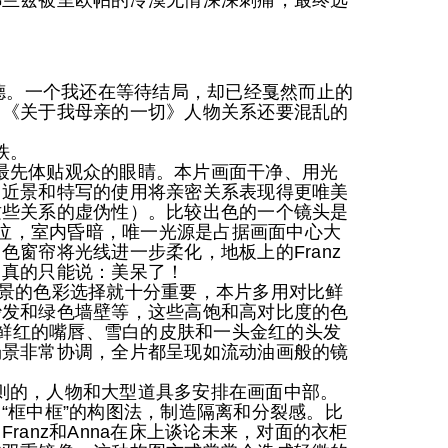
弗兰兹被里欧帕的冷漠无情深深刺痛，最终选
宾德。一个我还在等待结局，却已经戛然而止的
、《关于我母亲的一切》人物关系还要混乱的
铁。
先体贴观众的眼睛。本片画面干净、用光
，近景和特写的使用将亲密关系表现得更唯美
这些关系的虚伪性）。比较出色的一个镜头是
上哭泣，室内昏暗，唯一光源是占据画面中心大
色窗帘将光线进一步柔化，地板上的Franz
，真的只能说：美呆了！
的色彩选择就十分重要，本片多用对比鲜
沙发和绿色墙壁等，这些高饱和高对比度的色
nz鲜红的嘴唇、雪白的皮肤和一头金红的头发
场景非常协调，全片都呈现如流动油画般的镜
的，人物和大型道具多安排在画面中部。
“框中框”的构图法，制造隔离和分裂感。比
ranz和Anna在床上谈论未来，对面的衣柜