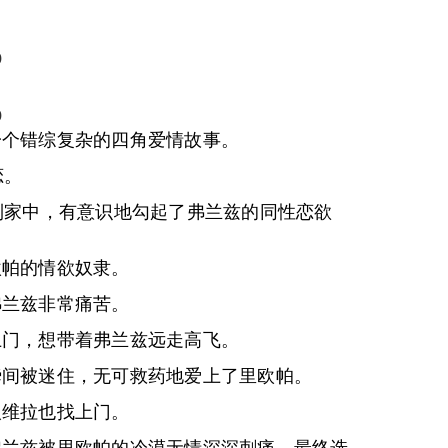
)
)
一个错综复杂的四角爱情故事。
恋。
到家中，有意识地勾起了弗兰兹的同性恋欲
欧帕的情欲奴隶。
弗兰兹非常痛苦。
上门，想带着弗兰兹远走高飞。
瞬间被迷住，无可救药地爱上了里欧帕。
人维拉也找上门。