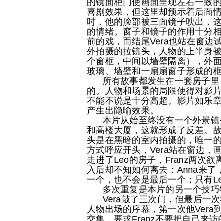
的镜面柜门使画面呈现左右一致
喜剧效果，但这里却预示着后面情节
时，他的脸部被三面镜子映出，
的情绪。窗子和镜子的作用十分相似，
前的戏，而结尾Vera也站在窗
外拍摄的拉镜头，人物的上半身
个窗框，中间以墙壁隔离），外
玻璃、墙壁和一扇扇窗子形成的
所有故事都发生在一套房子里，
的。人物和场景的局限使得对影
不能不说是十分高超。影片如乐
产生出隐喻效果。
本片从始至终没有一个外景镜头
和高楼大厦，这就形成了反差。故事
头是在黑暗的室内拍摄的，唯一
方式呼应开头，Vera站在窗边
走进了Leo的房子，Franz两次
入后却不知如何离去；Anna来
一个，也不会是最后一个；只有L
多次重复是本片的另一个技巧
Vera敲了三次门，但最后一次
人物出场的序幕，第一次他Vera
交集，要求Franz不要把自己来访