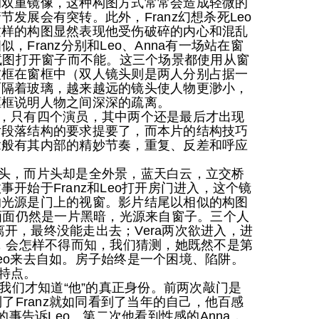
的双重镜像，这种构图方式常常会造成轻微的
发展会有突转。此外，Franz幻想杀死Leo
这样的构图显然表现他受伤破碎的内心和混乱
Franz分别和Leo、Anna有一场站在窗
边试图打开窗子而不能。这三个场景都使用从窗
被框在窗框中（双人镜头则是两人分别占据一
面隔着玻璃，越来越远的镜头使人物更渺小，
框框说明人物之间深深的疏离。
只有四个演员，其中两个还是最后才出现
片段落结构的要求提要了，而本片的结构技巧
章般有其内部的精妙节奏，重复、反差和呼应
，而片头却是全外景，蓝天白云，立交桥
开始于Franz和Leo打开房门进入，这个镜
的光源是门上的视窗。影片结尾以相似的构图
，画面仍然是一片黑暗，光源来自窗子。三个人
欲离开，最终没能走出去；Vera两次欲进入，进
了，会怎样不得而知，我们猜测，她既然不是第
eo来去自如。房子始终是一个困境、陷阱。
特点。
我们才知道“他”的真正身份。前两次敲门是
到了Franz就如同看到了当年的自己，他百感
的事告诉Leo。第二次他看到性感的Anna，