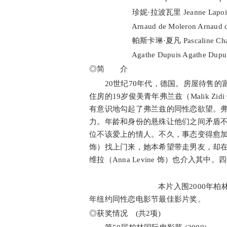
珍妮·拉波瓦里 Jeanne Lapoirie (i
Arnaud de Moleron Arnaud de Mo
帕斯卡琳·夏凡 Pascaline Chavanne
Agathe Dupuis Agathe Dupuis (
◎简 介
20世纪70年代，德国。房屋待售的富商里欧帕
住房的19岁俊美青年弗兰兹（Malik 
有意识地勾起了弗兰兹的同性恋欲望。
力。年龄和身份的悬殊让他们之间矛盾
位不该爱上的情人。不久，事态变得愈加复杂起
饰）找上门来，她本希望带走男友，却
维拉（Anna Levine 饰）也
本片入围2000年柏林国际电影
年纽约同性恋电影节最佳影片奖。
◎获奖情况 (共2项)