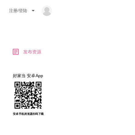
arrow_drop_down
注册/登陆
article
发布资源
好家当 安卓App
安卓手机浏览器扫码下载