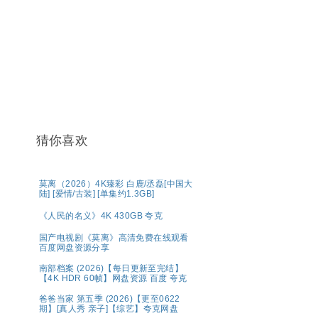
猜你喜欢
莫离（2026）4K臻彩 白鹿/丞磊[中国大
陆] [爱情/古装] [单集约1.3GB]
《人民的名义》4K 430GB 夸克
国产电视剧《莫离》高清免费在线观看
百度网盘资源分享
南部档案 (2026)【每日更新至完结】
【4K HDR 60帧】网盘资源 百度 夸克
爸爸当家 第五季 (2026)【更至0622
期】[真人秀 亲子]【综艺】夸克网盘