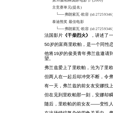
第50届柏林国际电影节 (2000)
主竞赛单元(提名)
└──弗朗索瓦·欧容 (id:27259346
泰迪熊奖 最佳电影
└──弗朗索瓦·欧容 (id:27259346
法国影片
《干柴烈火》
，讲述了
50岁的富商里欧帕，是一个同性
他将19岁的俊美青年弗兰兹邀请
望。
弗兰兹爱上了里欧帕，沦为了里
但两人在一起后却冲突不断，令
有一天，弗兰兹的前女友安娜找
但在见到里欧帕那一刻，安娜却
随后，里欧帕的前女友——变性