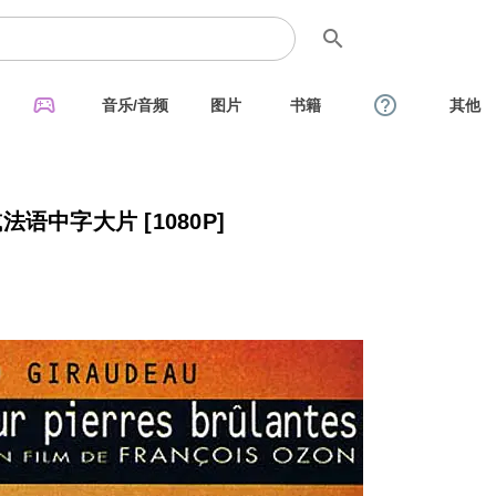
search
sports_esports
help_outline
音乐/音频
图片
书籍
其他
整未删减法语中字大片 [1080P]