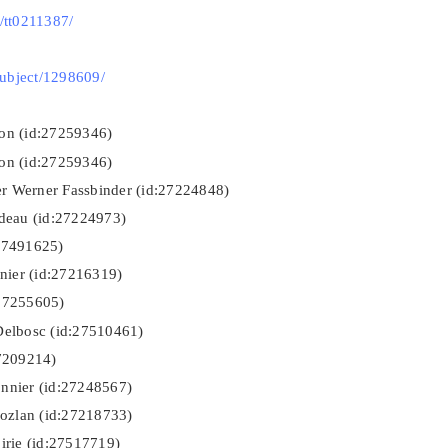
/tt0211387/
subject/1298609/
id:27259346)
id:27259346)
assbinder (id:27224848)
 (id:27224973)
91625)
id:27216319)
55605)
 (id:27510461)
09214)
r (id:27248567)
an (id:27218733)
 (id:27517719)