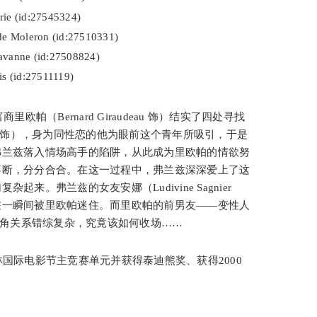
d:27545324)
leron (id:27510331)
 (id:27508824)
id:27511119)
（Bernard Giraudeau 饰）结实了四处寻找
Zidi 饰），身为同性恋的他为眼前这个青年所吸引，于是
弗兰兹落入情场高手的陷阱，从此成为里欧帕的情欲努
不断，分分合合。在这一过程中，弗兰兹深深爱上了这
来。弗兰兹的女友安娜（Ludivine Sagnier
在一瞬间被里欧帕迷住。而里欧帕的前男友——变性人
介入其中。四角关系错综复杂，究竟该如何收场……
节主竞赛单元并获得泰迪熊奖、获得2000