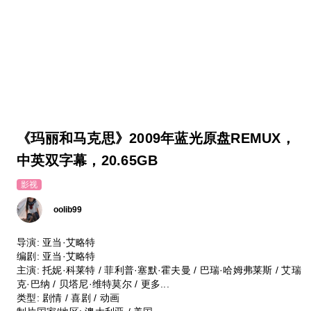
《玛丽和马克思》2009年蓝光原盘REMUX，
中英双字幕，20.65GB
影视
oolib99
导演: 亚当·艾略特
编剧: 亚当·艾略特
主演: 托妮·科莱特 / 菲利普·塞默·霍夫曼 / 巴瑞·哈姆弗莱斯 / 艾瑞
克·巴纳 / 贝塔尼·维特莫尔 / 更多...
类型: 剧情 / 喜剧 / 动画