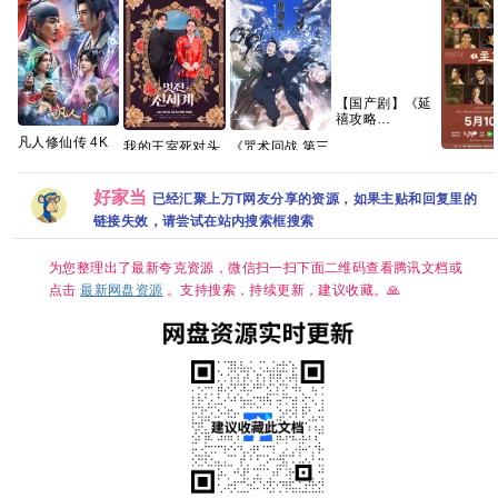
【国产剧】《延
禧攻略
(2018)》
凡人修仙传 4K
我的王室死对头
《咒术回战 第三
【4K】【国语中
正式开播【更
2026 【首播】
季》 (2026)
主角 202
字】【70集全】
177-178集】慕
【穿越、爱情】
【合集】【全12
集 4K 
【124G】
兰之战附以往的
【林智妍 / 许南
集 已完结】
好家当
已经汇聚上万T网友分享的资源，如果主贴和回复里的
俊】【韩剧中
【4K 超高清】
链接失效，请尝试在站内搜索框搜索
字】
【内置中文字
幕】（1.2G/集
共133.4G）
为您整理出了最新夸克资源，微信扫一扫下面二维码查看腾讯文档或
【附1-2季+系
列】夸克
点击
最新网盘资源
。支持搜索，持续更新，建议收藏。🙏