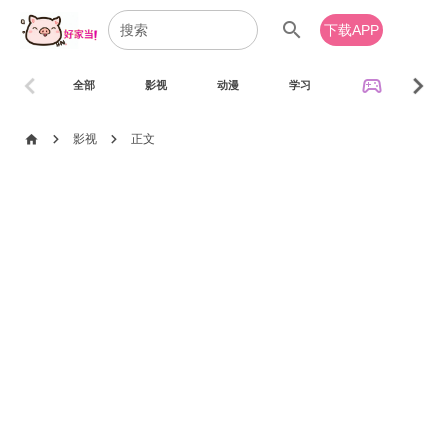
search
下载APP
chevron_left
chevron_right
sports_esports
全部
影视
动漫
学习
音乐
chevron_right
chevron_right
home
影视
正文