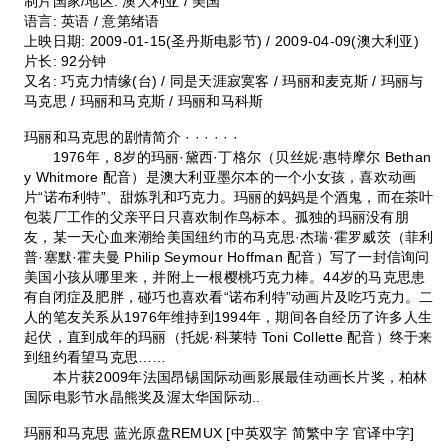
制片国家/地区: 澳大利亚 / 美国
语言: 英语 / 意第绪语
上映日期: 2009-01-15(圣丹斯电影节) / 2009-04-09(澳大利亚)
片长: 92分钟
又名: 巧克力情缘(台) / 同是天涯寂寞客 / 玛丽和麦克斯 / 玛丽与
马克思 / 玛丽和马克斯 / 玛丽和马科斯
玛丽和马克思的剧情简介 · · · · · ·
1976年，8岁的玛丽·黛西·丁格尔（贝丝妮·惠特摩尔 Bethan
y Whitmore 配音）是澳大利亚墨尔本的一个小女孩，喜欢动画
片“诺布利特”、甜炼乳和巧克力。玛丽的妈妈是个酒鬼，而在茶叶
包装厂工作的父亲平日只喜欢制作鸟标本。孤独的玛丽没有朋
友，某一天心血来潮给美国纽约市的马克思·杰瑞·霍罗威茨（菲利
普·塞默·霍夫曼 Philip Seymour Hoffman 配音）写了一封信询问
美国小孩从哪里来，并附上一根樱桃巧克力棒。44岁的马克思患
有自闭症及肥胖，碰巧也喜欢看“诺布利特”动画片及吃巧克力。二
人的笔友关系从1976年维持到1994年，期间各自经历了许多人生
起伏，直到成年的玛丽（托妮·科莱特 Toni Collette 配音）终于来
到纽约看望马克思……
本片获2009年法国昂锡国际动画影展最佳动画长片奖，柏林
国际电影节水晶熊奖及渥太华国际动..
玛丽和马克思 蓝光原盘REMUX [中英双字 简繁中字 官译中字]