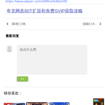
https://www.alipan.com/s/NKomkibheDD
夸克网盘80T扩容和免费SVIP获取攻略
keyboard_arrow_left
keyboard_arrow_right
[课程] 江牧..
[国剧] 19..
最新回复
提交
猜你喜欢：