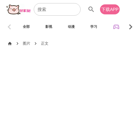
search
下载APP
chevron_left
chevron_right
sports_esports
全部
影视
动漫
学习
音乐
chevron_right
chevron_right
home
图片
正文