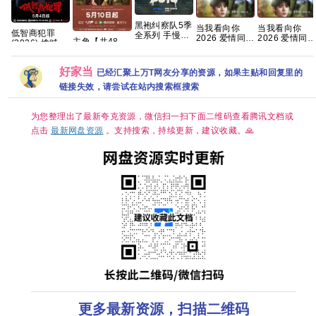
黑袍纠察队5季
当我看向你
当我看向你
低智商犯罪
全系列 手慢无
2026 爱情同性
2026 爱情同性
主角【共48
(2026) 擒贼
【动作科幻/喜
双男主 朱镜旭
双男主 朱镜旭
集/4K超清
记/4K 60
剧犯罪】夸克
罗殿夏 霁川 左
罗殿夏 霁川 左
DV.HDR】 张
50FPS S01杜
右 已更最新 夸
右 已更最新 夸
好家当
艺谋监制，王
已经汇聚上万T网友分享的资源，如果主贴和回复里的
比音效 HDR
克
克
菲献唱 夸克
HiveWeb/内嵌
链接失效，请尝试在站内搜索框搜索
简中字幕/【单
集1～3GB】
为您整理出了最新夸克资源，微信扫一扫下面二维码查看腾讯文档或
点击
最新网盘资源
。支持搜索，持续更新，建议收藏。🙏
更多最新资源，扫描二维码