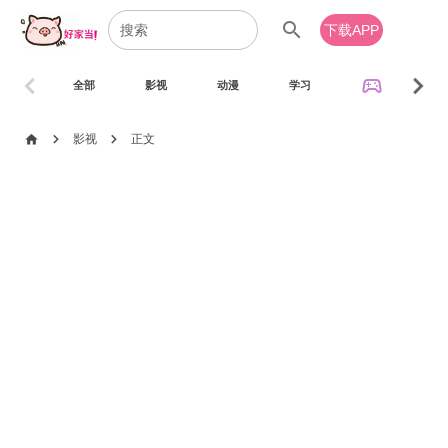
search
下载APP
chevron_left
chevron_right
sports_esports
全部
影视
动漫
学习
音乐
chevron_right
chevron_right
home
影视
正文