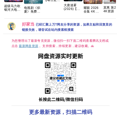
中】 百度 夸
大唐迷雾
超级马力欧
克 网盘资源
莫离 第21集
电视剧《炽
耀眼 2026
(2026)【冯
银河大电影
4K资源
夏》免费高
全集 4K 关
绍峰】4K
【4K超清
时更新】
清1080P百
晓彤 / 李昀
60FPS
DV.HDR｜
清在线 
度网盘资源
锐
HiveWeb 简
国英双语】
下载
分享
体中文字幕/
好家当
2026最大黑
已经汇聚上万T网友分享的资源，如果主贴和回复里的
夸克/百度网
马！全球票
链接失效，请尝试在站内搜索框搜索
盘资源【单
房第一🏆 夸
集0.6～
克
0.8GB】
为您整理出了最新夸克资源，微信扫一扫下面二维码查看腾讯文档或
点击
最新网盘资源
。支持搜索，持续更新，建议收藏。🙏
更多最新资源，扫描二维码