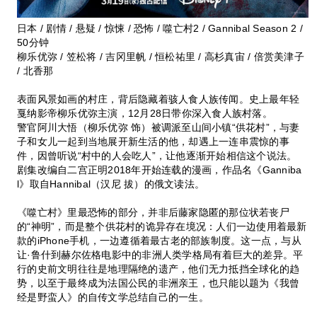
日本 / 剧情 / 悬疑 / 惊悚 / 恐怖 / 噬亡村2 / Gannibal Season 2 /
50分钟
柳乐优弥 / 笠松将 / 吉冈里帆 / 恒松祐里 / 高杉真宙 / 倍赏美津子
/ 北香那
表面风景如画的村庄，背后隐藏着骇人食人族传闻。史上最年轻
戛纳影帝柳乐优弥主演，12月28日带你深入食人族村落。
警官阿川大悟（柳乐优弥 饰）被调派至山间小镇“供花村”，与妻
子和女儿一起到当地展开新生活的他，却遇上一连串震惊的事
件，因曾听说“村中的人会吃人”，让他逐渐开始相信这个说法。
剧集改编自二宫正明2018年开始连载的漫画，作品名《Ganniba
l》取自Hannibal（汉尼 拔）的俄文读法。
《噬亡村》里最恐怖的部分，并非后藤家隐匿的那位状若丧尸
的“神明”，而是整个供花村的诡异存在境况：人们一边使用着最新
款的iPhone手机，一边遵循着最古老的部族制度。这一点，与从
让·鲁什到赫尔佐格电影中的非洲人类学格局有着巨大的差异。平
行的史前文明往往是地理隔绝的遗产，他们无力抵挡全球化的趋
势，以至于最终成为法国公民的非洲亲王，也只能以题为《我曾
经是野蛮人》的自传文学总结自己的一生。