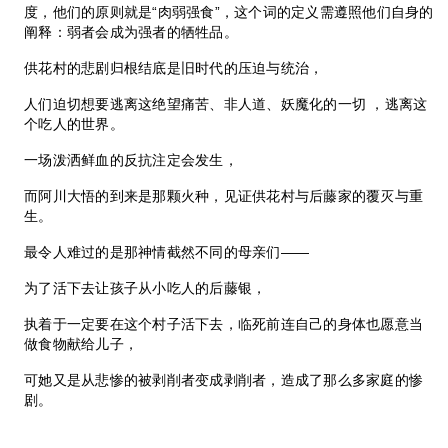
度，他们的原则就是“肉弱强食”，这个词的定义需遵照他们自身的
阐释：弱者会成为强者的牺牲品。
供花村的悲剧归根结底是旧时代的压迫与统治，
人们迫切想要逃离这绝望痛苦、非人道、妖魔化的一切 ，逃离这
个吃人的世界。
一场泼洒鲜血的反抗注定会发生，
而阿川大悟的到来是那颗火种，见证供花村与后藤家的覆灭与重
生。
最令人难过的是那神情截然不同的母亲们——
为了活下去让孩子从小吃人的后藤银，
执着于一定要在这个村子活下去，临死前连自己的身体也愿意当
做食物献给儿子，
可她又是从悲惨的被剥削者变成剥削者，造成了那么多家庭的惨
剧。