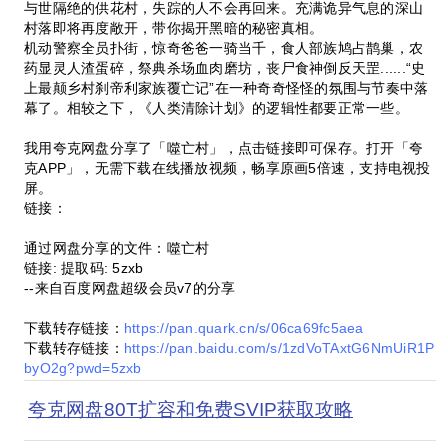
与世隔绝的供花村，失踪的人不会再回来。充满诡异气息的深山
村落即将再度敞开，带你揭开黑暗的秘密真相。
机动警察全员扑街，惊奇爸爸一骑当千，食人部族鸠占鹊巢，农
药显灵人渣蛋碎，祭典杀场血肉磨坊，丧尸食神倒反天罡......“史
上最颠乡村刹帝利家族覆亡记”在一种奇奇怪怪的氛围与节奏中落
幕了。相较之下，《人类清除计划》的逻辑性都要正常一些。
我用夸克网盘分享了「噬亡村」，点击链接即可保存。打开「夸
克APP」，无需下载在线播放视频，畅享原画5倍速，支持电视投
屏。
链接：
通过网盘分享的文件：噬亡村
链接: 提取码: 5zxb
--来自百度网盘超级会员v7的分享
下载转存链接：
https://pan.quark.cn/s/06ca69fc5aea
下载转存链接：
https://pan.baidu.com/s/1zdVoTAxtG6NmUiR1P
byO2g?pwd=5zxb
夸克网盘80T扩容和免费SVIP获取攻略