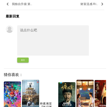
keyboard_arrow_left
keyboard_arrow_right
我独自升级 第..
财富流感 Ri..
最新回复
提交
猜你喜欢：
昨夜将至
【每日更新