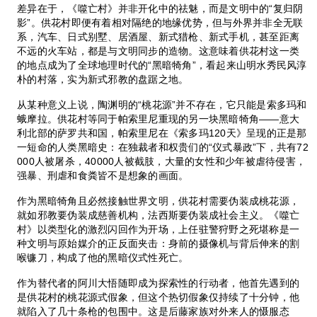
差异在于，《噬亡村》并非开化中的祛魅，而是文明中的“复归阴
影”。供花村即便有着相对隔绝的地缘优势，但与外界并非全无联
系，汽车、日式别墅、居酒屋、新式猎枪、新式手机，甚至距离
不远的火车站，都是与文明同步的造物。这意味着供花村这一类
的地点成为了全球地理时代的“黑暗犄角”，看起来山明水秀民风淳
朴的村落，实为新式邪教的盘踞之地。
从某种意义上说，陶渊明的“桃花源”并不存在，它只能是索多玛和
蛾摩拉。供花村等同于帕索里尼重现的另一块黑暗犄角——意大
利北部的萨罗共和国，帕索里尼在《索多玛120天》呈现的正是那
一短命的人类黑暗史：在独裁者和权贵们的“仪式暴政”下，共有72
000人被屠杀，40000人被截肢，大量的女性和少年被虐待侵害，
强暴、刑虐和食粪皆不是想象的画面。
作为黑暗犄角且必然接触世界文明，供花村需要伪装成桃花源，
就如邪教要伪装成慈善机构，法西斯要伪装成社会主义。《噬亡
村》以类型化的激烈闪回作为开场，上任驻警狩野之死堪称是一
种文明与原始媒介的正反面夹击：身前的摄像机与背后伸来的割
喉镰刀，构成了他的黑暗仪式性死亡。
作为替代者的阿川大悟随即成为探索性的行动者，他首先遇到的
是供花村的桃花源式假象，但这个热切假象仅持续了十分钟，他
就陷入了几十条枪的包围中。这是后藤家族对外来人的慑服态