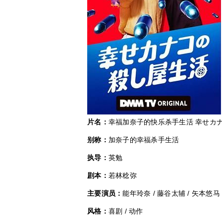
片名：
幸福加奈子的快乐杀手生活 幸せカ
别称：
加奈子的幸福杀手生活
执导：
英勉
剧本：
若林稔弥
主要演员：
能年玲奈 / 藤谷太辅 / 矢本悠马 
风格：
喜剧 / 动作