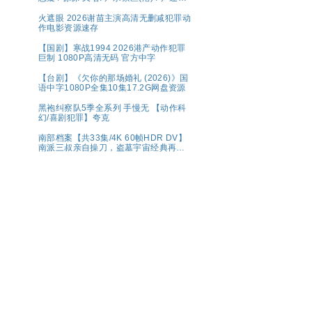
区(台) 夸克 影片讲述了因不明感染事件
而被封锁的建筑内，孤立无援的幸存者
火遮眼 2026谢苗主演高清无删减犯罪动
们对抗以无法预测形态进化的感染者的
作电影资源速存
故事。
【国剧】寒战1994 2026港产动作犯罪
巨制 1080P高清无码 官方中字
【台剧】《欠你的那场婚礼 (2026)》国
语中字1080P全集10集17.2G网盘资源
黑袍纠察队5季全系列 手慢无 【动作科
幻/喜剧犯罪】夸克
南部档案【共33集/4K 60帧HDR DV】
南派三叔亲自操刀，盗墓宇宙经典再现
💫水鬼望乡，离奇命案；绝命死局，冒
险启航🌊南洋谜局，诡影交错！连环猎
杀，高能对决💥奇幻/冒险【张新成、丁
禹兮｜ 夸克【精选】