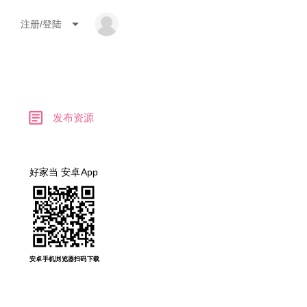
arrow_drop_down
注册/登陆
article
发布资源
好家当 安卓App
安卓手机浏览器扫码下载