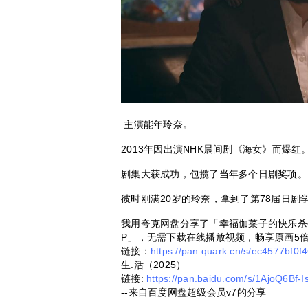
主演能年玲奈。
2013年因出演NHK晨间剧《海女》而爆红
剧集大获成功，包揽了当年多个日剧奖项。
彼时刚满20岁的玲奈，拿到了第78届日剧
我用夸克网盘分享了「幸福伽菜子的快乐杀手
P」，无需下载在线播放视频，畅享原画5
链接：
https://pan.quark.cn/s/ec4577bf0f
生.活（2025）
链接:
https://pan.baidu.com/s/1AjoQ6B
--来自百度网盘超级会员v7的分享