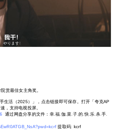
。
学院赏最佳女主角奖。
生活（2025）」，点击链接即可保存。打开「夸克AP
倍速，支持电视投屏。
46
通过网盘分享的文件：幸.福.伽.菜.子.的.快.乐.杀.手.
f-IsEwR0ATGB_NsA?pwd=kcrf
提取码: kcrf