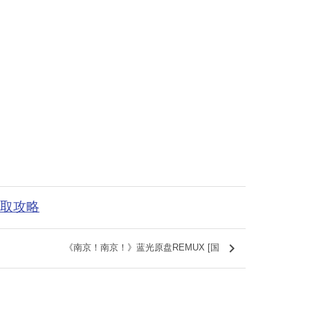
获取攻略
keyboard_arrow_right
《南京！南京！》蓝光原盘REMUX [国