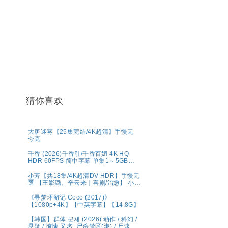
猜你喜欢
大唐迷雾【25集完结/4K超清】手慢无
夸克
千香 (2026)千香引/千香百媚 4K HQ
HDR 60FPS 简中字幕 单集1～5GB】
夸克百度网盘资源
小芳【共18集/4K超清DV HDR】手慢无
🈲 【王影璐、辛云来｜喜剧/治愈】 小芳
出嫁，鸡飞狗跳🤣 央八黄金档欢喜开播
🥳 带球相亲，啼笑皆非😂 生而自由，活
《寻梦环游记 Coco (2017)》
出潇洒💫 婚姻不是人生的必选项，幸福
【1080p+4K】【中英字幕】【14.8G】
才是💕 夸克
【韩国】群体 군체 (2026) 动作 / 科幻 /
悬疑 / 惊悚 又名: 尸杀禁区(港) / 尸速禁