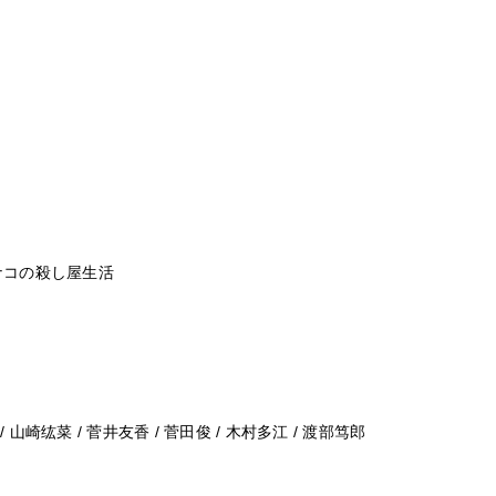
ナコの殺し屋生活
/ 山崎纮菜 / 菅井友香 / 菅田俊 / 木村多江 / 渡部笃郎