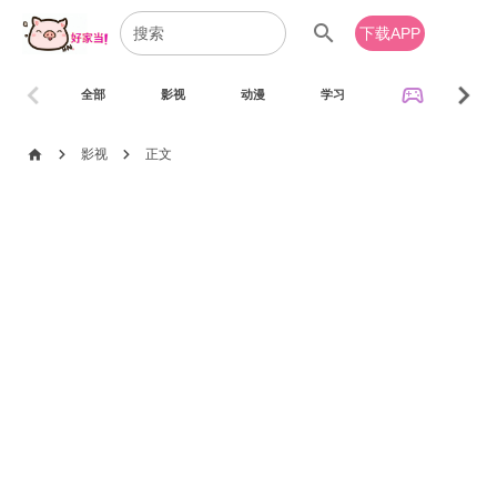
search
下载APP
chevron_left
chevron_right
sports_esports
全部
影视
动漫
学习
音乐
chevron_right
chevron_right
home
影视
正文