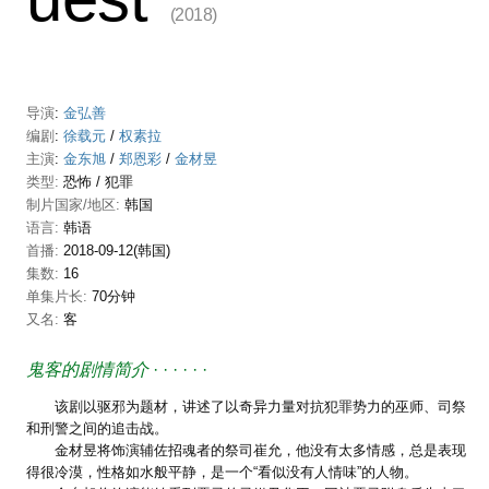
(2018)
导演
:
金弘善
编剧
:
徐载元
/
权素拉
主演
:
金东旭
/
郑恩彩
/
金材昱
类型:
恐怖
/
犯罪
制片国家/地区:
韩国
语言:
韩语
首播:
2018-09-12(韩国)
集数:
16
单集片长:
70分钟
又名:
客
鬼客的剧情简介
· · · · · ·
该剧以驱邪为题材，讲述了以奇异力量对抗犯罪势力的巫师、司祭
和刑警之间的追击战。
金材昱将饰演辅佐招魂者的祭司崔允，他没有太多情感，总是表现
得很冷漠，性格如水般平静，是一个“看似没有人情味”的人物。