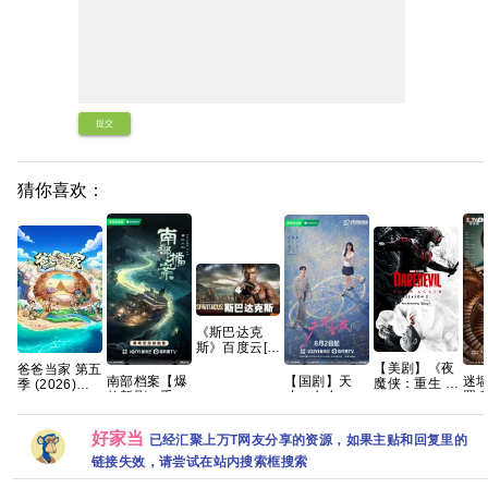
提交
猜你喜欢：
《斯巴达克
斯》百度云[百
度]网盘全集资
【美剧】《夜
爸爸当家 第五
源下载地址观
【国剧】天
南部档案【爆
迷墙
魔侠：重生 第
季 (2026)
看链接1080p
才，女友
款新剧🔥手慢
罪 
二季》（附系
【更至0622
(2026)【更至
无】 【共33
素汐
列）查理·考
期】[真人秀
最新】
集/4K超清臻
夸
克斯 文森特·
亲子]【综艺】
好家当
已经汇聚上万T网友分享的资源，如果主贴和回复里的
【2016P】
彩 DV HDR】
多诺费奥 克里
夸克网盘
【田曦薇 / 胡
【张新成、丁
斯滕·里特
链接失效，请尝试在站内搜索框搜索
一天主演】
禹兮｜奇幻/冒
2026/剧情/动