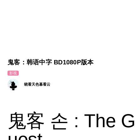
鬼客：韩语中字 BD1080P版本
影视
晓看天色暮看云
鬼客 손 : The G
uest