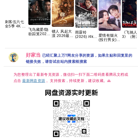
刺客伍六七
全5季 4K 国
飞鸟藏爱/隐
语中字 21g
镖人 风起大
雨霖铃
《飞驰人
欲囚笼2026
夸克
爱情有烟火
漠 2026最新
(2026) /4k超
3》（附
泰剧 全8集
(投行男女)
港版SDR 超
清高码画质/
列）沈腾
内封中字
已更30集
清杜比7.1多
简中字幕/夸
正 黄景瑜
音轨 内嵌简
克/百度网盘
本煜 魏翔
繁字幕
【单集1～
溢 范丞丞
好家当
已经汇聚上万T网友分享的资源，如果主贴和回复里的
8GB】
艺洲202
链接失效，请尝试在站内搜索框搜索
情/喜剧/
动/4K电
夸克
为您整理出了最新夸克资源，微信扫一扫下面二维码查看腾讯文档或
点击
最新网盘资源
。支持搜索，持续更新，建议收藏。🙏