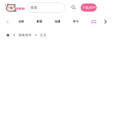
search
下载APP
chevron_left
chevron_right
sports_esports
全部
影视
动漫
学习
音乐
chevron_right
chevron_right
home
游戏/软件
正文