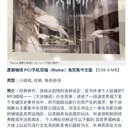
废都物语 PC/手机双端（Ruina）免安装中文版
【539.4 MB】
类型：
小游戏, 经典, 角色扮演
简介：
经典神作。游戏从剧情到各种设定，皆为作者个人创建的T
RPG模组——《大河物语》衍生而来，讲述了一段该世界观下某
个关键历史事件当中，所可能因玩家行为而产生的展开。整个游
戏舞台主要集中在涅斯公国边境、河流沿岸边上一座名为霍尔姆
的城镇及其周边地区，以其颇具自由度的玩法、对桌游机制的优
秀模拟手法而闻名。 个人网站仍然还可以下载到 其世界观构成，
大体上以近代流行文化里的欧美奇幻题材为主。长寿而亲近大自