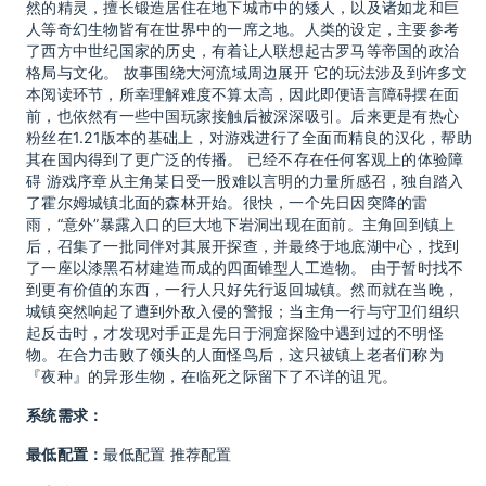
然的精灵，擅长锻造居住在地下城市中的矮人，以及诸如龙和巨
人等奇幻生物皆有在世界中的一席之地。人类的设定，主要参考
了西方中世纪国家的历史，有着让人联想起古罗马等帝国的政治
格局与文化。 故事围绕大河流域周边展开 它的玩法涉及到许多文
本阅读环节，所幸理解难度不算太高，因此即便语言障碍摆在面
前，也依然有一些中国玩家接触后被深深吸引。后来更是有热心
粉丝在1.21版本的基础上，对游戏进行了全面而精良的汉化，帮助
其在国内得到了更广泛的传播。 已经不存在任何客观上的体验障
碍 游戏序章从主角某日受一股难以言明的力量所感召，独自踏入
了霍尔姆城镇北面的森林开始。很快，一个先日因突降的雷
雨，“意外”暴露入口的巨大地下岩洞出现在面前。主角回到镇上
后，召集了一批同伴对其展开探查，并最终于地底湖中心，找到
了一座以漆黑石材建造而成的四面锥型人工造物。 由于暂时找不
到更有价值的东西，一行人只好先行返回城镇。然而就在当晚，
城镇突然响起了遭到外敌入侵的警报；当主角一行与守卫们组织
起反击时，才发现对手正是先日于洞窟探险中遇到过的不明怪
物。在合力击败了领头的人面怪鸟后，这只被镇上老者们称为
『夜种』的异形生物，在临死之际留下了不详的诅咒。
系统需求：
最低配置：
最低配置 推荐配置