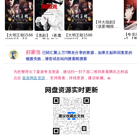
【环大陆剧】
《逆爱/顺恨
(2025)》
【夸克
【大明王朝1566
【大明王朝1566
【1080p】【国
【美剧】《夜魔
+】【
(2007)】【又名:
(2007)】【又名:
语中字/内封中
侠：重生 第二
职转生
嘉靖与海瑞】
嘉靖与海瑞】
字】【全24集
季》（附系列）
到了异
【国剧46集全】
【国剧46集全】
附逆爱花絮】
查理·考克斯 文
好家当
出真本事
【1080P】【国
【1080P】【国
【132G】
森特·多诺费奥
已经汇聚上万T网友分享的资源，如果主贴和回复里的
集
语中字
语中字
克里斯滕·里特
链接失效，请尝试在站内搜索框搜索
（79.6GB）】
（79.6GB）】
2026/剧情/动作/
【豆瓣9.8分】
【豆瓣9.8分】
科幻/惊悚/犯罪/
【剧情 / 历史】
【剧情 / 历史】
奇幻/冒险/4K完
为您整理出了最新夸克资源，微信扫一扫下面二维码查看腾讯文档或
【陈宝国 / 黄志
【陈宝国 / 黄志
结 夸克
点击
最新网盘资源
。支持搜索，持续更新，建议收藏。🙏
忠 / 倪大红 】夸
忠 / 倪大红 】夸
克
克