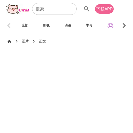
search
下载APP
chevron_left
chevron_right
sports_esports
全部
影视
动漫
学习
音乐
chevron_right
chevron_right
home
图片
正文