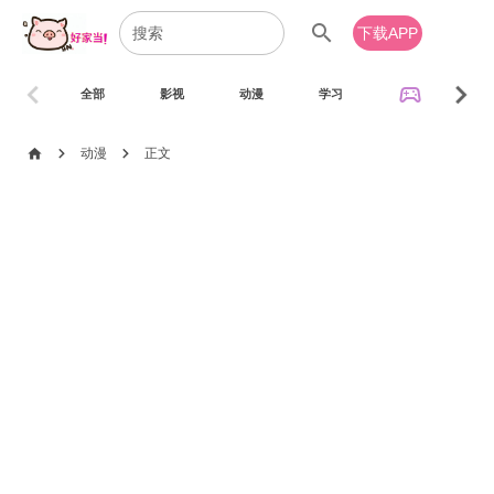
search
下载APP
chevron_left
chevron_right
sports_esports
全部
影视
动漫
学习
音乐
chevron_right
chevron_right
home
动漫
正文