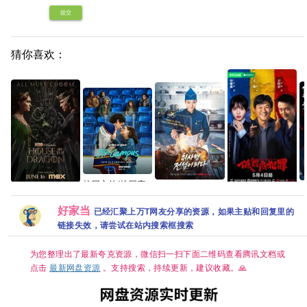
提交
猜你喜欢：
校园之外(校园恋
菜鸟炊事兵(2026)
南
龙之家族 第三季
曲) 第一季 爱情/
[WEB-DL.1080p]
(2026)[更01集]
低智商犯罪 首播5
运动【全8集】官
[内封简繁英][喜剧/
好家当
结
已经汇聚上万T网友分享的资源，如果主贴和回复里的
[4K.DV.HDR][高
集 4K 喜剧 悬疑
中简繁英
奇幻][1.6GB/集]
6
码率][内封简繁英]
链接失效，请尝试在站内搜索框搜索
百
[附1-2季][8GB集]
为您整理出了最新夸克资源，微信扫一扫下面二维码查看腾讯文档或
点击
最新网盘资源
。支持搜索，持续更新，建议收藏。🙏