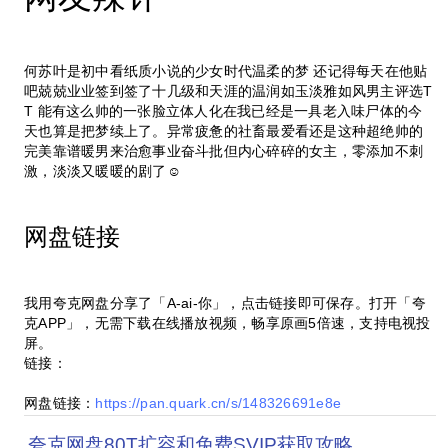
何苏叶是初中看纸质小说的少女时代温柔的梦 还记得每天在他贴
吧兢兢业业签到签了十几级和天涯的温润如玉淡雅如风男主评选T
T 能有这么帅的一张脸立体人化在我已经是一具老入味尸体的今
天也算是把梦续上了。异常疲惫的社畜最爱看还是这种超绝帅的
完美靠谱暖男来治愈事业奋斗批但内心碎碎的女主，零添加不刺
激，淡淡又暖暖的剧了☺️
网盘链接
我用夸克网盘分享了「A-ai-你」，点击链接即可保存。打开「夸
克APP」，无需下载在线播放视频，畅享原画5倍速，支持电视投
屏。
链接：
网盘链接：
https://pan.quark.cn/s/148326691e8e
夸克网盘80T扩容和免费SVIP获取攻略