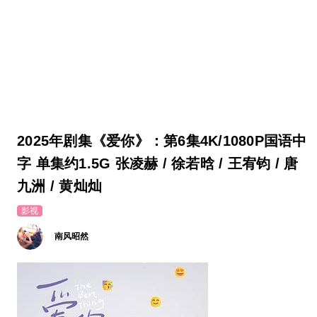
2025年剧集《爱你》：第6集4K/1080P国语中
字 单集约1.5G 张凌赫 / 徐若晗 / 王宥钧 / 唐
九洲 / 黄灿灿
影视
南风昭然