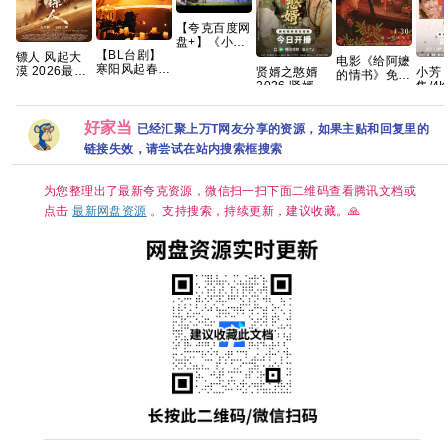
【夸克百度网
盘+】《小黄
【BL台剧】
人与大怪兽
镖人 风起大
电影《给阿嬷
寒阳风起春山
2026》+神偷
漠 2026最新
小芳
贤婿之憨婿
的情书》免费
境 2026 春山
奶爸1-4部
港版SDR 超
集/4
2026 贤婿2
高清观看
境 爱情同性
+两部番外前
清杜比7.1多
HD
古装喜剧爱情
1080P百度网
刘竞屿 熊艺
传系列原盘
音轨 内嵌简
无🈲
潘毅鸿 朱容
盘资源
文 国语中字
REMUX国英
好家当
繁字幕
璐、
君 范梦 徐紫
已经汇聚上万T网友分享的资源，如果主贴和回复里的
已更最新 夸
喜剧
茵 已更最新
链接失效，请尝试在站内搜索框搜索
克
小芳
夸克
飞狗跳
八黄
为您整理出了最新夸克资源，微信扫一扫下面二维码查看腾讯文档或
开播
点击
最新网盘资源
。支持搜索，持续更新，建议收藏。🙏
相亲
非😂
由，
💫 
人生
项，
💕 