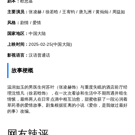
剧本：
欧思嘉
主要演员：
张凌赫 / 徐若晗 / 王宥钧 / 唐九洲 / 黄灿灿 / 周益如
风格：
剧情 / 爱情
国家地区：
中国大陆
上映时间：
2025-02-25(中国大陆)
影视语言：
汉语普通话
故事梗概
温润如玉的男医生何苏叶（张凌赫饰）与重度失眠的酒店前厅经
理沈惜凡（徐若晗饰），在一次次看诊和生活中不期而遇并暗生
情愫，最终两人在日常点滴中相互治愈，甜蜜收获了一段沁润着
草药香的爱情故事。剧集根据笙离的小说《爱你，是我做过最好
的事》改编。
网友辣评