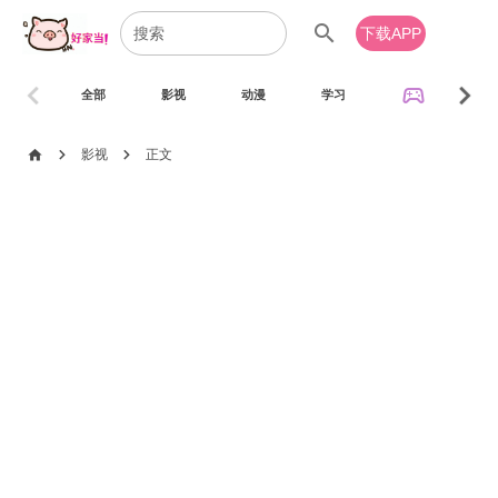
search
下载APP
chevron_left
chevron_right
sports_esports
全部
影视
动漫
学习
音乐
chevron_right
chevron_right
home
影视
正文