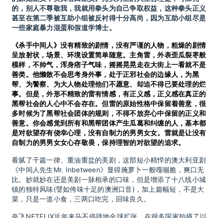
的，别人不尊敬我，我就用拳头为自己争取权益，这种拳头正义
甚至在第二季被互助小组被反衬得十分高尚，因为互助小组尽是
一些家庭暴力混蛋和假道学博士。
《杀手中间人》没有精致的剧情，没有严谨的人物，粗燥的剧情
呈放射状，场景、环境设置简单随意。主角雷，外表歪瓜裂枣般
模样，不帅气，浑身痞子气味，摇摇晃晃走在大街上一看就不是
善类。他懒散不会思考身外事，处于正邪社会的边缘人，为黑
帮、为警察、为大人物处理他们不愿意、却迫不得已要处理的烂
事。但是，外形不精致的雷有情感，有正义感，正义感在真正的
黑帮社会的人心中不会存在。但雷的原始性格中保留着善意，很
多时候为了黑帮社会团体的规则，不得不放弃心中保留的正义和
善意。你会感觉到所有和黑帮团体产生瓜葛和纠缠的人，基本都
是对欲望存有侥幸心理，没有自制力的男男女女。雷就是让没有
自制力的男男女女心存敬畏，保持理智的对欲望的追求。
看腻了千篇一律、重油重盐的美剧，这部短小精悍的澳大利亚剧
《中间人先生Mr. Inbetween》显得腌萝卜一般嘎嘣脆，爽口无
比。妙就妙在还是美剧一脉相承的口味，但是增添了十八线小城
镇的独特风味(譬如侉味十足的澳洲口音)，加上篇幅短，不是大
菜，只是一道小食，三两口吃完，回味良久。
奈飞NETFLIX近年来马不停蹄地全球扩张，在很多国家拍摄了以