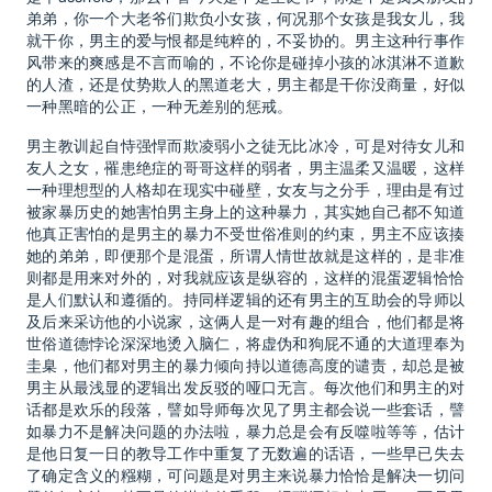
弟弟，你一个大老爷们欺负小女孩，何况那个女孩是我女儿，我
就干你，男主的爱与恨都是纯粹的，不妥协的。男主这种行事作
风带来的爽感是不言而喻的，不论你是碰掉小孩的冰淇淋不道歉
的人渣，还是仗势欺人的黑道老大，男主都是干你没商量，好似
一种黑暗的公正，一种无差别的惩戒。
男主教训起自恃强悍而欺凌弱小之徒无比冰冷，可是对待女儿和
友人之女，罹患绝症的哥哥这样的弱者，男主温柔又温暖，这样
一种理想型的人格却在现实中碰壁，女友与之分手，理由是有过
被家暴历史的她害怕男主身上的这种暴力，其实她自己都不知道
他真正害怕的是男主的暴力不受世俗准则的约束，男主不应该揍
她的弟弟，即便那个是混蛋，所谓人情世故就是这样的，是非准
则都是用来对外的，对我就应该是纵容的，这样的混蛋逻辑恰恰
是人们默认和遵循的。持同样逻辑的还有男主的互助会的导师以
及后来采访他的小说家，这俩人是一对有趣的组合，他们都是将
世俗道德悖论深深地烫入脑仁，将虚伪和狗屁不通的大道理奉为
圭臬，他们都对男主的暴力倾向持以道德高度的谴责，却总是被
男主从最浅显的逻辑出发反驳的哑口无言。每次他们和男主的对
话都是欢乐的段落，譬如导师每次见了男主都会说一些套话，譬
如暴力不是解决问题的办法啦，暴力总是会有反噬啦等等，估计
是他日复一日的教导工作中重复了无数遍的话语，一些早已失去
了确定含义的糨糊，可问题是对男主来说暴力恰恰是解决一切问