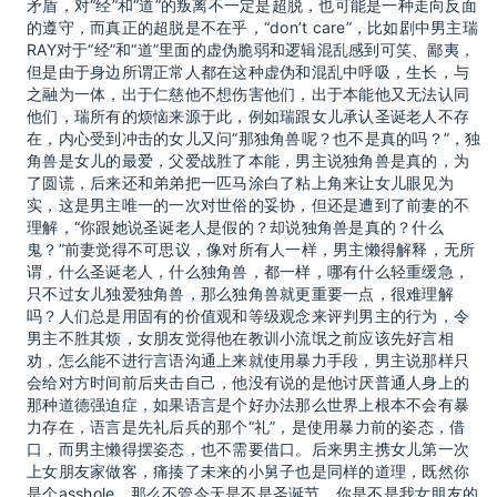
矛盾，对“经”和“道”的叛离不一定是超脱，也可能是一种走向反面
的遵守，而真正的超脱是不在乎，“don’t care”，比如剧中男主瑞
RAY对于“经”和“道”里面的虚伪脆弱和逻辑混乱感到可笑、鄙夷，
但是由于身边所谓正常人都在这种虚伪和混乱中呼吸，生长，与
之融为一体，出于仁慈他不想伤害他们，出于本能他又无法认同
他们，瑞所有的烦恼来源于此，例如瑞跟女儿承认圣诞老人不存
在，内心受到冲击的女儿又问“那独角兽呢？也不是真的吗？”，独
角兽是女儿的最爱，父爱战胜了本能，男主说独角兽是真的，为
了圆谎，后来还和弟弟把一匹马涂白了粘上角来让女儿眼见为
实，这是男主唯一的一次对世俗的妥协，但还是遭到了前妻的不
理解，“你跟她说圣诞老人是假的？却说独角兽是真的？什么
鬼？”前妻觉得不可思议，像对所有人一样，男主懒得解释，无所
谓，什么圣诞老人，什么独角兽，都一样，哪有什么轻重缓急，
只不过女儿独爱独角兽，那么独角兽就更重要一点，很难理解
吗？人们总是用固有的价值观和等级观念来评判男主的行为，令
男主不胜其烦，女朋友觉得他在教训小流氓之前应该先好言相
劝，怎么能不进行言语沟通上来就使用暴力手段，男主说那样只
会给对方时间前后夹击自己，他没有说的是他讨厌普通人身上的
那种道德强迫症，如果语言是个好办法那么世界上根本不会有暴
力存在，语言是先礼后兵的那个“礼”，是使用暴力前的姿态，借
口，而男主懒得摆姿态，也不需要借口。后来男主携女儿第一次
上女朋友家做客，痛揍了未来的小舅子也是同样的道理，既然你
是个asshole，那么不管今天是不是圣诞节，你是不是我女朋友的