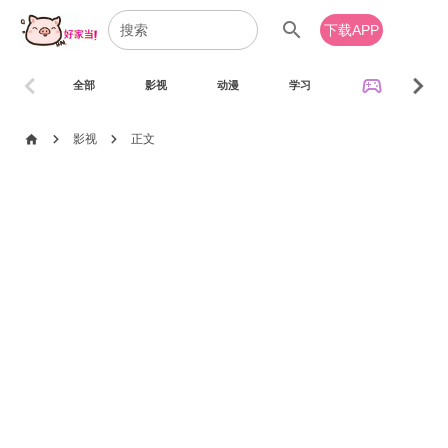
search
下载APP
chevron_left
chevron_right
sports_esports
全部
影视
动漫
学习
音乐
chevron_right
chevron_right
home
影视
正文