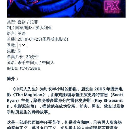
类型:
喜剧 / 犯罪
制片国家/地区:
澳大利亚
语言:
英语
首播:
2018-01-23(圣丹斯电影节)
季数:
集数:
6
单集片长:
30分钟
又名:
杀手中间人 / 中间人
IMDb:
tt7472896
简介：
《中间人先生》为时长半小时的影集，启发自 2005 年澳洲电
影《The Magician》，由该电影编导暨主演史考特雷恩（Scott
Ryan）主创，聚焦身兼多重身分的雷休史密斯（Ray Shoesmit
h，电影原主角），描述他在成为父亲、前夫、男友、挚友以及枪
手时所发生的种种故事。
这是一部现代西部牛仔受苦传，但是没有和解，只有男人所褒扬
的原始正义，美其名曰正义。光头男主的人生哲理是不可深究