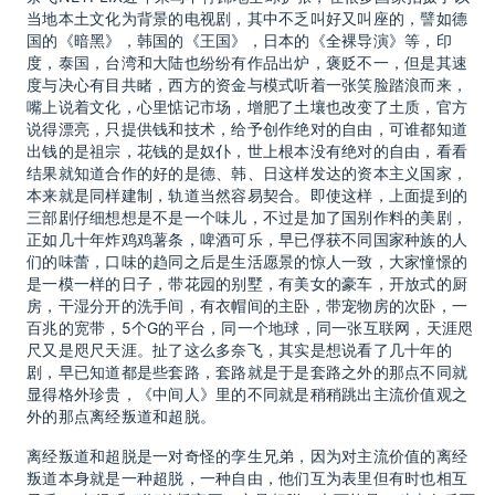
当地本土文化为背景的电视剧，其中不乏叫好又叫座的，譬如德
国的《暗黑》，韩国的《王国》，日本的《全裸导演》等，印
度，泰国，台湾和大陆也纷纷有作品出炉，褒贬不一，但是其速
度与决心有目共睹，西方的资金与模式听着一张笑脸踏浪而来，
嘴上说着文化，心里惦记市场，增肥了土壤也改变了土质，官方
说得漂亮，只提供钱和技术，给予创作绝对的自由，可谁都知道
出钱的是祖宗，花钱的是奴仆，世上根本没有绝对的自由，看看
结果就知道合作的好的是德、韩、日这样发达的资本主义国家，
本来就是同样建制，轨道当然容易契合。即使这样，上面提到的
三部剧仔细想想是不是一个味儿，不过是加了国别作料的美剧，
正如几十年炸鸡鸡薯条，啤酒可乐，早已俘获不同国家种族的人
们的味蕾，口味的趋同之后是生活愿景的惊人一致，大家憧憬的
是一模一样的日子，带花园的别墅，有美女的豪车，开放式的厨
房，干湿分开的洗手间，有衣帽间的主卧，带宠物房的次卧，一
百兆的宽带，5个G的平台，同一个地球，同一张互联网，天涯咫
尺又是咫尺天涯。扯了这么多奈飞，其实是想说看了几十年的
剧，早已知道都是些套路，套路就是于是套路之外的那点不同就
显得格外珍贵，《中间人》里的不同就是稍稍跳出主流价值观之
外的那点离经叛道和超脱。
离经叛道和超脱是一对奇怪的孪生兄弟，因为对主流价值的离经
叛道本身就是一种超脱，一种自由，他们互为表里但有时也相互