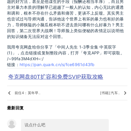
题的好方法，甚至是他谋生的手段（报酬还相当丰厚），而且男
主对暴力本质的理解早已超越了一般人的认知，内心无比的通透
和调和，根本不存在什么矛盾和痛苦，更谈不上反噬。其实男主
也尝试过与导师沟通，告诉他这个世界上有坏的暴力也有好的暴
力，导师狭隘的小脑瓜根本听不进去质问哪有什么好暴力？男主
回答，第二次世界大战啊！导师脸上类似便秘的表情足以说明他
的知识储备无法应对这个回答。
我用夸克网盘给你分享了「中间人先生 1-3季全集 中英双字
(1)」，点击链接或复制整段内容，打开「夸克APP」即可获取。
/~99fa3M4dXH~:/
链接：
https://pan.quark.cn/s/fce6961d43fb
夸克网盘80T扩容和免费SVIP获取攻略
keyboard_arrow_left
keyboard_arrow_right
前任4：英年早..
[书籍] 汽车..
最新回复