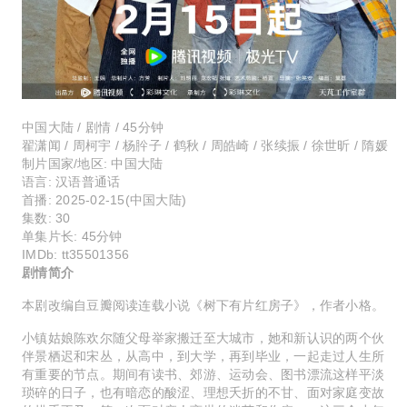
中国大陆 / 剧情 / 45分钟
翟潇闻 / 周柯宇 / 杨肸子 / 鹤秋 / 周皓崎 / 张续振 / 徐世昕 / 隋媛
制片国家/地区: 中国大陆
语言: 汉语普通话
首播: 2025-02-15(中国大陆)
集数: 30
单集片长: 45分钟
IMDb: tt35501356
剧情简介
本剧改编自豆瓣阅读连载小说《树下有片红房子》，作者小格。
小镇姑娘陈欢尔随父母举家搬迁至大城市，她和新认识的两个伙
伴景栖迟和宋丛，从高中，到大学，再到毕业，一起走过人生所
有重要的节点。期间有读书、郊游、运动会、图书漂流这样平淡
琐碎的日子，也有暗恋的酸涩、理想夭折的不甘、面对家庭变故