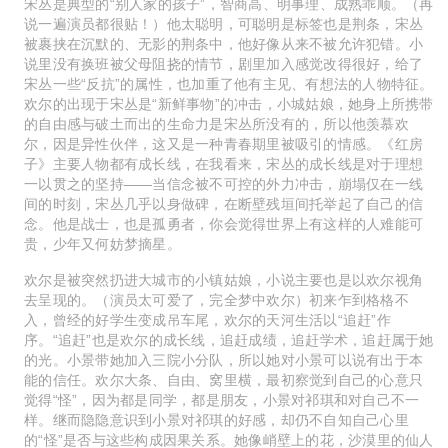
宋丛是典型的“别人家的孩子”，智商高、明事理、成熟乖顺。（再
说一遍演员都很贴！）他太聪明，可聪明是标签也是荆条，宋丛
被裹挟在沉默的、无影的荆条中，他好像从来不被允许犯错。小
说里没有换班被父母阻挠的情节，剧里加入感觉改得很好，给了
宋丛一些“反抗”的属性，也加重了他有主见、有想法的人物特征。
欢尔的出现于宋丛是“新鲜事物”的冲击，小城姑娘，她身上所携带
的自由感与破土而出的生命力是宋丛所没有的，所以他羡慕欢
尔，因是异性伙伴，这又是一种青春期里被吸引的情感。《红房
子》主要人物都有成长线，在我看来，宋丛的成长线是对于理想
一以贯之的坚持——当信念被不可控的外力冲击，崩塌仅在一线
间的时刻，宋丛几乎以身做碑，在断壁残垣间托举起了自己的信
念。他是战士，也是孤勇者，你会觉得世界上有这样的人难能可
贵，少年又何妨梦摘星。
欢尔是被突然扔进大城市的小镇姑娘，小说主要也是以欢尔视角
去呈现的。（演员太可爱了，完全梦中欢尔）初来乍到格格不
入，曾经的好学生变成吊车尾，欢尔的天河生活以“追赶”作
序。“追赶”也是欢尔的成长线，追赶成绩，追赶学术，追赶属于她
的光。小景带她加入三院小分队，所以她对小景可以说有出于本
能的信任。欢尔大条、自由、窝里横，最初察觉到自己的心意只
觉得“怪”，因为都是同学，都是朋友，小景对祁琪和对自己不一
样。继而隐隐意识到小景对祁琪的好感，却仍不自知自己心里
的“怪”是否与这些构成因果关系。她像峭壁上的花，沙漠里的仙人