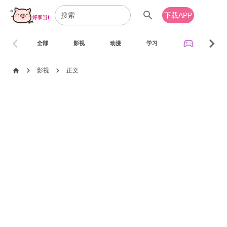
search
下载APP
chevron_left
chevron_right
sports_esports
全部
影视
动漫
学习
音乐
chevron_right
chevron_right
home
影视
正文