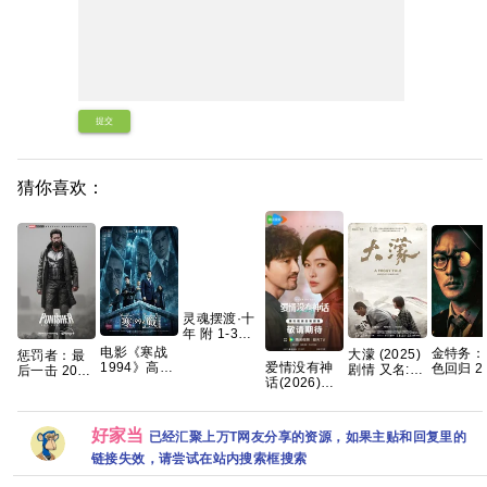
提交
猜你喜欢：
灵魂摆渡·十
年 附 1-3季
1080p+4K
电影《寒战
金特务：
大濛 (2025)
惩罚者：最
国语中字
爱情没有神
1994》高清
色回归 2
剧情 又名: A
后一击 2026
82g 夸克
话(2026)更
免费完整版
苏志燮 / 
Foggy Tale
4K 杜比DV
新中
百度网盘资
大勋 【
夸克网盘
版 官中
4k+1080P国
源链接
百度网盘
语中字网盘
好家当
已经汇聚上万T网友分享的资源，如果主贴和回复里的
资源[0.9GB
集]
链接失效，请尝试在站内搜索框搜索