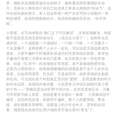
掌，钢筋水泥缝隙里滋生出的种子，她有着澎湃而顽强的生命
力，也有令人艳羡却只有自己知道来之有多么艰难的“好运气”。或
许在剧结束的那天，有人也会和我一样产生在写到小说最后一章
时的感受，会很想抱抱陈欢尔，然后拍拍她的后背说，“你辛苦
啦”。
小景呢，名字由来取自“衡门之下可以栖迟”，没有延展解读，纯提
取字面意思无拘无束快快乐乐。（演员太小景了！）他和宋丛互
成对照，一个成绩差一个成绩好，一个闹一个静，一个没脑子一
个全是脑子。这样的两个人从小一起玩，可以说是互相选择成为
朋友。小景不嫌时不时被家长训成为衬托老宋的比较级，老宋也
不嫌他不着调三天两头给自己惹事。欢尔的加入有一些化学效
果，但是《红房子》的友情线非常坚固，差不多铜墙铁壁等级。
正因为小景想得少，他青春期朦胧的好感都是基于这个人的外在
表现，比如祁琪漂亮、作文好、又是老同学，他所表现的也都是
外在的。可当他在某个时刻真正意识到“爱情”，反而是察觉到对方
的内在品质，表现也内敛含蓄。小说里有几句话比较能代表小景
的个性——“景栖迟是站在旷野中找方向，在河流里摸石头，万象
与华彩皆为路上风景，他就是要生生踏出一条路”。小景顽皮但不
顽劣，自信却也自省，执着却不偏执，整个人的爱情线、事业
线、成长线都非常鲜明。绿茵场上的少年会长大，若有机会回
看，我想现在的他可以用力地挥挥手道出那句“再见”了。