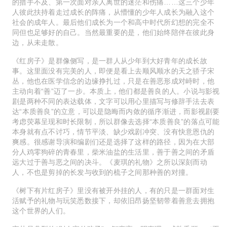
的措手不及、第一次面对亲人离世的迷茫和伤痛……这三个少年
人彼此扶持着走过成长的阵痛，从懵懂的少年人成长为融入这个
社会的成年人。最后他们成长为一个和高中时代所幻想的完全不
同但也足够好的自己。当然最重要的是，他们始终陪伴在彼此身
边，从未走散。
《红房子》是群像侧写，是一群人从少年到大好青年的成长故
事。这里面没有完美的人，即便是看上去顺风顺水的天之骄子宋
丛，他也在医学信念的边缘挣扎过，只是在善恶形成对峙时，他
主动向着“善”迈了一步。本质上，他们都是善良的人。小说与影视
剧是两种不同的表达载体，文字可以用心里描写与修辞手法去表
达“本质善良”的立意，可以是隐晦而内敛的循序渐进，而影视剧要
考虑荧幕呈现和时长限制，所以群像去选择“本质善良”的落点可能
本身就有点不讨巧，情节平淡、缺少戏剧冲突、没有快意恩仇的
爽感。很感谢导演和编剧们还是选择了这样的路径，因为在大部
分人鸡零狗碎的青春里，柴米油盐的生活里，善于善之间的矛盾
远大过于善与恶之间的决斗。《麦琪的礼物》之所以深刻而动
人，不也是剪掉的长发与收到的梳子之间那种善的对撞。
《树下有片红房子》里没有被开外挂的人，有的只是一群面对生
活赋予的礼物与玩笑悉数接下，却依旧昂扬坚韧带着善意去拥抱
这个世界的人们。