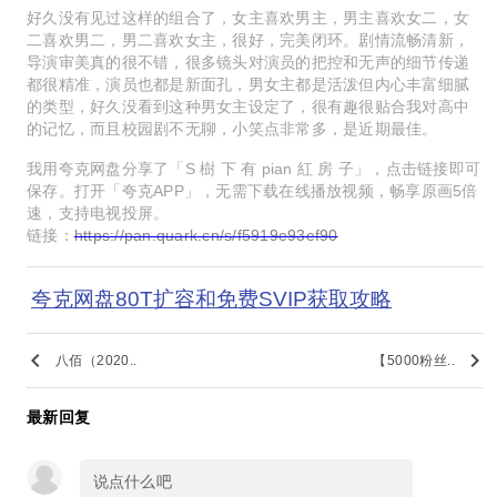
好久没有见过这样的组合了，女主喜欢男主，男主喜欢女二，女
二喜欢男二，男二喜欢女主，很好，完美闭环。剧情流畅清新，
导演审美真的很不错，很多镜头对演员的把控和无声的细节传递
都很精准，演员也都是新面孔，男女主都是活泼但内心丰富细腻
的类型，好久没看到这种男女主设定了，很有趣很贴合我对高中
的记忆，而且校园剧不无聊，小笑点非常多，是近期最佳。
我用夸克网盘分享了「S 樹 下 有 pian 紅 房 子」，点击链接即可
保存。打开「夸克APP」，无需下载在线播放视频，畅享原画5倍
速，支持电视投屏。
链接：
https://pan.quark.cn/s/f5919e93ef90
夸克网盘80T扩容和免费SVIP获取攻略
keyboard_arrow_left
keyboard_arrow_right
八佰（2020..
【5000粉丝..
最新回复