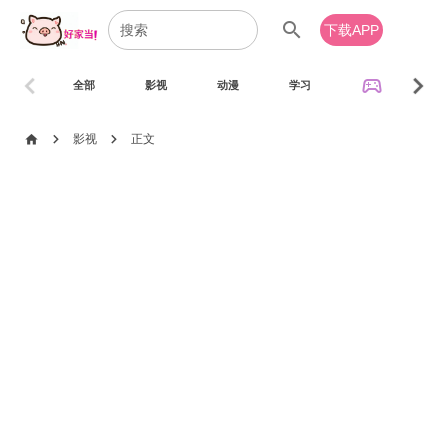
search
下载APP
chevron_left
chevron_right
sports_esports
全部
影视
动漫
学习
音乐
chevron_right
chevron_right
home
影视
正文