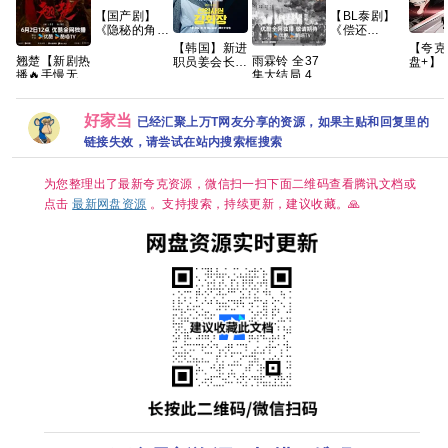
【国产剧】
【BL泰剧】
《隐秘的角落
《偿还
(2020)》
PAYBACK
【夸克
【韩国】新进
【4K EDR】
(2026)》
翘楚【新剧热
雨霖铃 全37
盘+】
职员姜会长
【国语中字】
【1080P】
播🔥手慢无】
集大结局 4K
磅】无
(2026) 剧情 /
【全12集】
【泰语中字】
【共24集/4K
高码率 【夸
Ⅲ第三
爱情 / 奇幻
【66G】
【共10集】
超清60帧+高
克百度网盘
异世界
又名:
码臻彩
+】
真本事
Reborn
好家当
已经汇聚上万T网友分享的资源，如果主贴和回复里的
HDR】 【陈
集
Rookie /
链接失效，请尝试在站内搜索框搜索
都灵、周翊然
Suddenly
｜古装/权
Intern 夸克
谋】夸克
为您整理出了最新夸克资源，微信扫一扫下面二维码查看腾讯文档或
点击
最新网盘资源
。支持搜索，持续更新，建议收藏。🙏