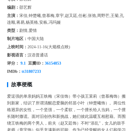
编剧：
邵艺辉
主演：
宋佳,钟楚曦,曾慕梅,章宇,赵又廷,任彬,张弛,周野芒,王菊,孔
连顺,蒋易,杨英格,安栋,冯玛娅
类型：
剧情,爱情
制片地区：
中国大陆
上映时间：
2024-11-16(大规模点映)
影视语言：
汉语普通话
评分：
9.1
豆瓣ID：
36154853
IMDb：
tt31807233
故事梗概
爱逞强的单亲妈妈王铁梅（宋佳饰）带小孩王茉莉（曾慕梅饰）搬
到新家，结识了所谓清醒恋爱脑的邻居小叶（钟楚曦饰）。两位性
格迥异的女性，一个坚强，一个柔软，一个擅长给人当妈，一个擅
长随时撒谎。面对旧创伤和新挑战，她们彼此温暖互相慰藉。而围
绕王铁梅的两个男人，前夫（赵又廷饰）不时“添乱”，女儿的鼓手
老师（章宇饰）似乎充满新的可能。作为已经觉醒的女人们和学习