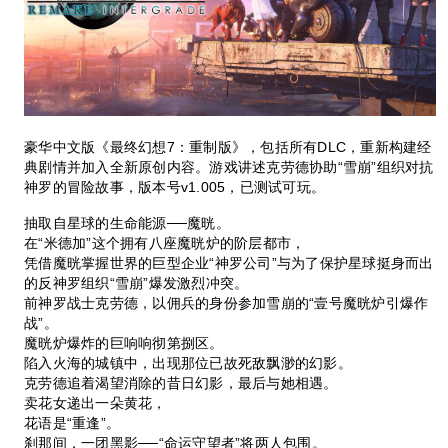
豪华中文版《最终幻想7：重制版》，包括所有DLC，重新构建经
典剧情并加入全新原创内容。游戏讲述克劳德协助“雪崩”组织对抗
神罗的冒险故事，版本号v1.005，已测试可玩。
抽取自星球的生命能源──魔晄。
在“米德加”这个拥有八座魔晄炉的阶层都市，
凭借魔晄掌握世界的巨型企业“神罗公司”与为了保护星球挺身而出
的反神罗组织“雪崩”爆发激烈冲突。
前神罗战士克劳德，以佣兵的身份参加雪崩的“壹号魔晄炉引爆作
战”。
魔晄炉爆炸的巨响响彻第捌区。
陷入火海的城镇中，出现那位已故死敌飘渺的幻影。
克劳德追着渴望消除的昔日幻影，最后与她相遇。
卖花女递出一朵黄花，
花语是“重逢”。
刹那间，一团黑影──“命运守望者”将两人包围。