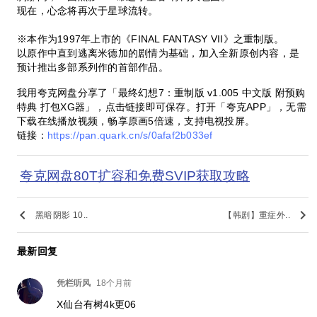
现在，心念将再次于星球流转。
※本作为1997年上市的《FINAL FANTASY VII》之重制版。
以原作中直到逃离米德加的剧情为基础，加入全新原创内容，是
预计推出多部系列作的首部作品。
我用夸克网盘分享了「最终幻想7：重制版 v1.005 中文版 附预购
特典 打包XG器」，点击链接即可保存。打开「夸克APP」，无需
下载在线播放视频，畅享原画5倍速，支持电视投屏。
链接：
https://pan.quark.cn/s/0afaf2b033ef
夸克网盘80T扩容和免费SVIP获取攻略
keyboard_arrow_left
keyboard_arrow_right
黑暗阴影 10..
【韩剧】重症外..
最新回复
凭栏听风
18个月前
X仙台有树4k更06