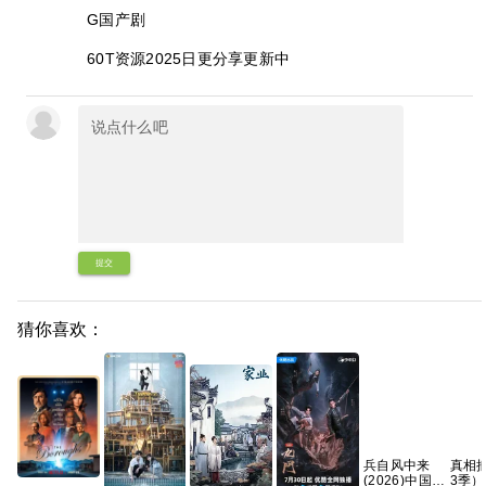
G国产剧
60T资源2025日更分享更新中
提交
猜你喜欢：
兵自风中来
真相捕
(2026)中国大
3季）(