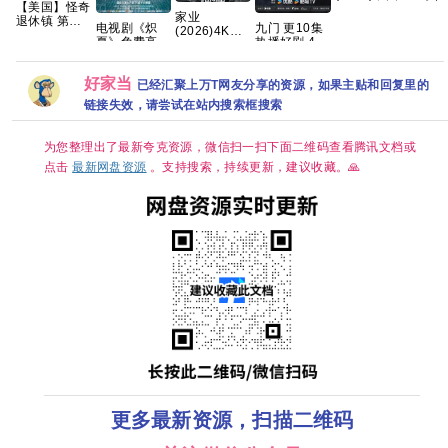
【美国】怪奇
陆·动作| 欧豪
2026
家业
退休镇 第一
/ 蓝盈莹
【10
电视剧《炽
九门 更10集
(2026)4K
季 (2026) 科
【英
夏》免费高清
热播好剧 4K
60FPS 杜比
幻 / 悬疑 又
【22
1080P百度网
高码【夸克百
音效
名: 时异社区 /
犯罪
盘资源分享
度网盘+】
HiveWeb/简
退休镇 / 自治
好家当
已经汇聚上万T网友分享的资源，如果主贴和回复里的
体中文/夸克
镇 夸克
百度网盘/单
链接失效，请尝试在站内搜索框搜索
集1GB】
为您整理出了最新夸克资源，微信扫一扫下面二维码查看腾讯文档或
点击
最新网盘资源
。支持搜索，持续更新，建议收藏。🙏
更多最新资源，扫描二维码