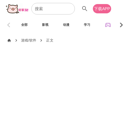
search
下载APP
chevron_left
chevron_right
sports_esports
全部
影视
动漫
学习
音乐
chevron_right
chevron_right
home
游戏/软件
正文