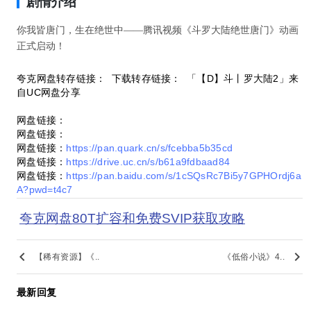
剧情介绍
你我皆唐门，生在绝世中——腾讯视频《斗罗大陆绝世唐门》动画
正式启动！
夸克网盘转存链接： 下载转存链接： 「【D】斗丨罗大陆2」来
自UC网盘分享
网盘链接：
网盘链接：
网盘链接：
https://pan.quark.cn/s/fcebba5b35cd
网盘链接：
https://drive.uc.cn/s/b61a9fdbaad84
网盘链接：
https://pan.baidu.com/s/1cSQsRc7Bi5y7GPHOrdj6a
A?pwd=t4c7
夸克网盘80T扩容和免费SVIP获取攻略
keyboard_arrow_left
keyboard_arrow_right
【稀有资源】《..
《低俗小说》4..
最新回复