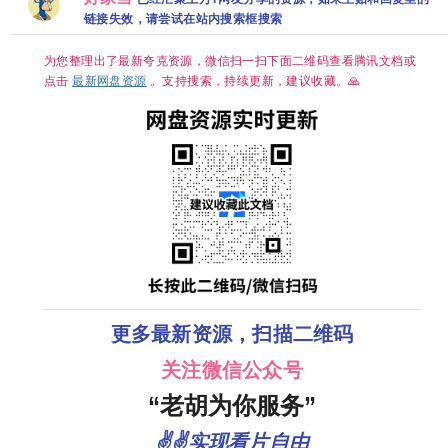
夸克
辛云来｜喜
烁主演
全】
链接失效，请尝试在站内搜索框搜索
剧/治愈】 小
【1080P】
芳出嫁，鸡
【国语中字
飞狗跳🤣 央
（79.6GB）】
为您整理出了最新夸克资源，微信扫一扫下面二维码查看腾讯文档或
八黄金档欢
【豆瓣9.8
喜开播🥳 带
分】【剧情 /
点击
最新网盘资源
。支持搜索，持续更新，建议收藏。🙏
球相亲，啼
历史】【陈
笑皆非😂 生
宝国 / 黄志忠
而自由，活
/ 倪大红 】夸
出潇洒💫 婚
克
姻不是人生
的必选项，
幸福才是💕
夸克
更多最新资源，扫描二维码
关注微信公众号
“老胡为你服务”
✌✌实现看片自由