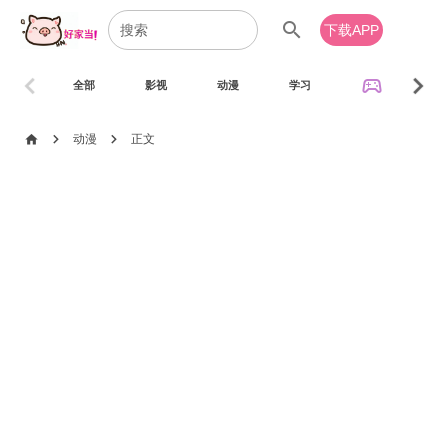
search
下载APP
chevron_left
chevron_right
sports_esports
全部
影视
动漫
学习
音乐
chevron_right
chevron_right
home
动漫
正文