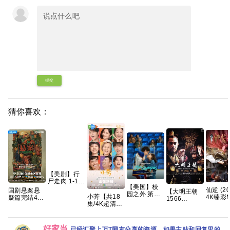
提交
猜你喜欢：
【美剧】行
尸走肉 1-11
【美国】校
季 1080p 英
仙逆 (20
国剧悬案悬
【大明王朝
园之外 第一
语中字 255g
小芳【共18
4K臻彩
疑篇完结4K
1566
季 (2026) 剧
集/4K超清
[动作/动
高清 国剧
(2007)】
情 / 爱情 / 运
DV HDR】
幻/古装]
《悬案》全
【又名: 嘉靖
动 又名: 校园
手慢无🈲
集约1GB
集上线 王传
与海瑞】
恋曲 / 校外
【王影璐、
君江奇霖杨
【国剧46集
好家当
已经汇聚上万T网友分享的资源，如果主贴和回复里的