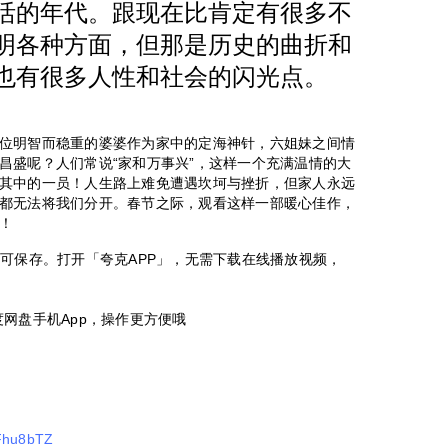
活的年代。跟现在比肯定有很多不
明各种方面，但那是历史的曲折和
也有很多人性和社会的闪光点。
位明智而稳重的婆婆作为家中的定海神针，六姐妹之间情
昌盛呢？人们常说“家和万事兴”，这样一个充满温情的大
其中的一员！人生路上难免遭遇坎坷与挫折，但家人永远
都无法将我们分开。春节之际，观看这样一部暖心佳作，
！
即可保存。打开「夸克APP」，无需下载在线播放视频，
百度网盘手机App，操作更方便哦
tFhu8bTZ