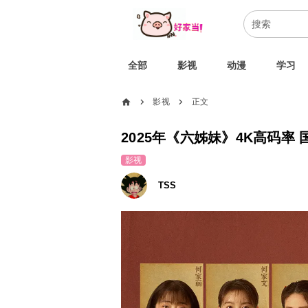
全部
影视
动漫
学习
home
影视
正文
chevron_right
chevron_right
2025年《六姊妹》4K高码率 国语
影视
TSS