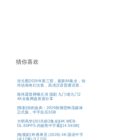
猜你喜欢
沧元图2026年第三部，最新84集全，动
作动画奇幻古装，高清汉语普通话资源
分享
陈伟霆曾舜晞主演 国剧 九门/老九门2
4K全集网盘资源分享
[韩影]你的血肉：2026惊悚恐怖流媒体
正式版，中字自压3GB
大明风华(2019)[62集全][4K.WEB-
DL.60FPS.内嵌简中字幕][14.54GB]
[电视剧] 昨夜将至 (2026) 4K 国语中字
(全12集) [12.2G]