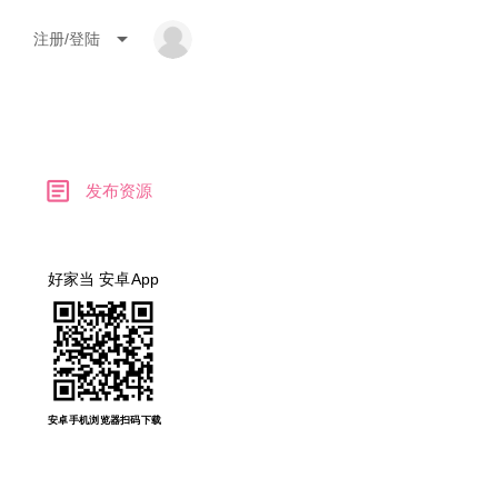
arrow_drop_down
注册/登陆
article
发布资源
好家当 安卓App
安卓手机浏览器扫码下载