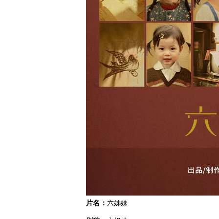
片名：
六姊妹