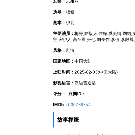
别称：
六姐妹
执导：
楼健
剧本：
伊北
主要演员：
梅婷,陆毅,邬君梅,奚美娟,刘钧,
宁,宋伊人,高至霆,姬他,刘亭作,李健,李殿尊
风格：
剧情
国家地区：
中国大陆
上映时间：
2025-02-03(中国大陆)
影视语言：
汉语普通话
评分：
豆瓣ID：
IMDb：
tt30768754
故事梗概