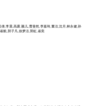
吴倩,李晨,高露,颖儿,曹斐然,李嘉琦,董洁,沈月,林永健,孙
,崔航,郭子凡,徐梦洁,郭虹,崔奕