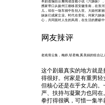
本剧改编自豆瓣阅读连载小说《六姊妹》，
携家带口从扬州江都移居安徽淮南，在淮河
儿，却在一场车祸中告别人世。大姐何家丽
妹妹们成家立业。时代在变化，何家六姊妹
心，共同面对人生的风雨，在生活的磨砺中
网友辣评
老戏骨云集，梅婷,邬君梅,奚美娟的组合让
这个剧最真实的地方就是
得很好。何家是有重男轻
但核心还是在乎女儿的。
严、扶持与凝聚力也同在
拳打得很飒，可惜一集半