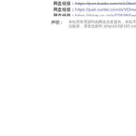
网盘链接：
https://pan.baidu.com/s/1O
网盘链接：
https://pan.xunlei.com/s/
网盘链接：
https://drive.uc.cn/s/0284fb5
本站所有资源均由网友自发提供，本站不
声明：
法版权，请发送邮件 zjhgx163@163
夸克网盘80T扩容和免费SVIP
keyboard_arrow_left
高分国剧《山海情》 (2021) 4K