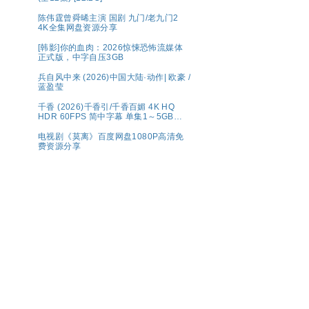
陈伟霆曾舜晞主演 国剧 九门/老九门2
4K全集网盘资源分享
[韩影]你的血肉：2026惊悚恐怖流媒体
正式版，中字自压3GB
兵自风中来 (2026)中国大陆·动作| 欧豪 /
蓝盈莹
千香 (2026)千香引/千香百媚 4K HQ
HDR 60FPS 简中字幕 单集1～5GB】
夸克百度网盘资源
电视剧《莫离》百度网盘1080P高清免
费资源分享