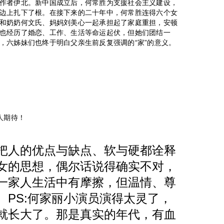
作者伊北。新中国成立后，何常胜为支援社会主义建设，
边上扎下了根。在接下来的二十年中，何常胜连得六个女
和奶奶何文氏、妈妈刘美心一起承担起了家庭重担，安顿
也经历了婚恋、工作、生活等命运起伏，但她们团结一
，六姊妹们也终于明白父亲生前反复强调的“家”的意义。
人期待！
把人的优点与缺点、软与硬都诠释
女的思想，偶尔话说得确实不对，
一家人生活中有摩擦，但温情、尊
。PS:何家丽小演员演得太灵了，
就长大了。那是真实的年代，有血