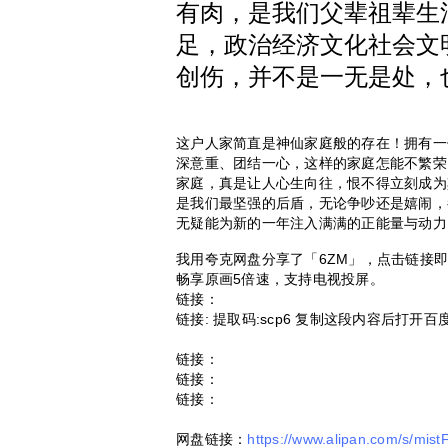
有肉，是我们父辈祖辈生
足，政治经济文化社会文
创伤，并不是一无是处，
这户人家简直是神仙家庭般的存在！拥有一
深意重、团结一心，这样的家庭怎能不繁荣
家庭，真是让人心生向往，恨不得立刻成为
是我们最坚强的后盾，无论争吵还是嬉闹，
无疑能为新的一年注入满满的正能量与动力
我用夸克网盘分享了「6ZM」，点击链接
畅享原画5倍速，支持电视投屏。
链接：
链接: 提取码:scp6 复制这段内容后打开
链接：
链接：
链接：
网盘链接：
https://www.alipan.com/s/mis