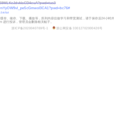
bctS9MLKeJdvklaCD4euA?pwd=tus3
VOmwnYyOW9vl_pe5cGmwol3CA1?pwd=bc76#
ee2404
缓存、储存、下载、播放等，所列内容仅做学习和带宽测试，请于保存后24小时内
.com 进行投诉，管理员会删除相关帖子。
浙ICP备2020040769号-1
浙公网安备 33012702000426号
获取攻略
keyboard_arrow_right
六姊妹 (2025) 4K HDR 60