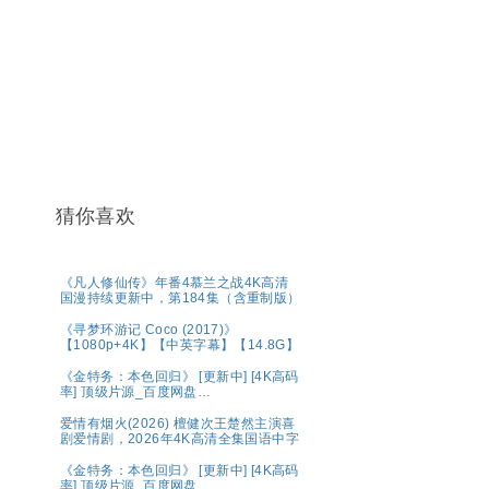
猜你喜欢
《凡人修仙传》年番4慕兰之战4K高清
国漫持续更新中，第184集（含重制版）
《寻梦环游记 Coco (2017)》
【1080p+4K】【中英字幕】【14.8G】
《金特务：本色回归》 [更新中] [4K高码
率] 顶级片源_百度网盘
【1080P.REMUX.蓝光原盘】
爱情有烟火(2026) 檀健次王楚然主演喜
剧爱情剧，2026年4K高清全集国语中字
《金特务：本色回归》 [更新中] [4K高码
率] 顶级片源_百度网盘