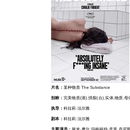
片名：
某种物质 The Substance
别称：
完美物质(港),惧裂(台),实体,物质,母
执导：
科拉莉·法尔雅
剧本：
科拉莉·法尔雅
主要演员：
黛米·摩尔,玛格丽特·库里,丹尼斯