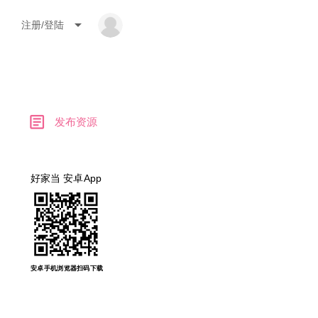
arrow_drop_down
注册/登陆
article
发布资源
好家当 安卓App
安卓手机浏览器扫码下载