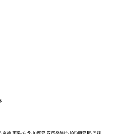
体
·奎德,雨果·迭戈·加西亚,亚历桑德拉·帕珀丽亚斯·巴顿,