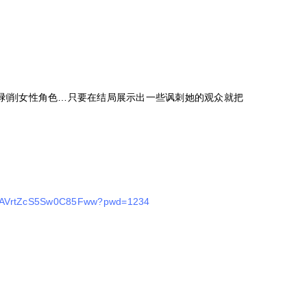
剥削女性角色…只要在结局展示出一些讽刺她的观众就把
hvPAVrtZcS5Sw0C85Fww?pwd=1234