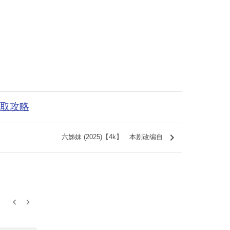
获取攻略
keyboard_arrow_right
六姊妹 (2025)【4k】 本剧改编自
keyboard_arrow_left
keyboard_arrow_right