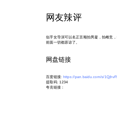
网友辣评
似乎女导演可以名正言顺拍男凝，拍雌竞，
前面一切都原谅了。
网盘链接
百度链接:
https://pan.baidu.com/s/1Qj
提取码: 1234
夸克链接：