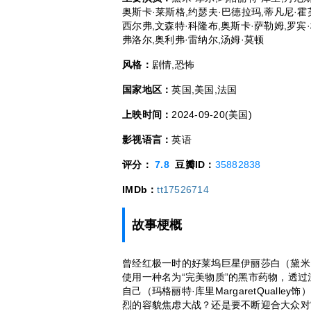
奥斯卡·莱斯格,约瑟夫·巴德拉玛,蒂凡尼·霍
西尔弗,文森特·科隆布,奥斯卡·萨勒姆,罗宾·
弗洛尔,奥利弗·雷纳尔,汤姆·莫顿
风格：
剧情,恐怖
国家地区：
英国,美国,法国
上映时间：
2024-09-20(美国)
影视语言：
英语
评分：
7.8
豆瓣ID：
35882838
IMDb：
tt17526714
故事梗概
曾经红极一时的好莱坞巨星伊丽莎白（黛米·
使用一种名为“完美物质”的黑市药物，透
自己（玛格丽特·库里MargaretQuall
烈的容貌焦虑大战？还是要不断迎合大众对