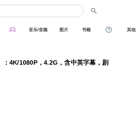
search
sports_esports
help_outline
音乐/音频
图片
书籍
其他
》：4K/1080P，4.2G，含中英字幕，剧