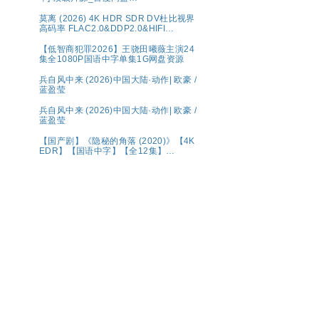
【1080P.REMUX.蓝光原盘】
莫离‎ (2026) 4K HDR SDR DV杜比视界
高码率 FLAC2.0&DDP2.0&HIFI
5Audio 简中字幕 白鹿/丞磊【单集1～
6GB】
【低智商犯罪2026】王骁田曦薇主演24
集全1080P国语中字单集1G网盘资源
兵自风中来 (2026)中国大陆·动作| 欧豪 /
蓝盈莹
兵自风中来 (2026)中国大陆·动作| 欧豪 /
蓝盈莹
【国产剧】《隐秘的角落 (2020)》【4K
EDR】【国语中字】【全12集】
【66G】