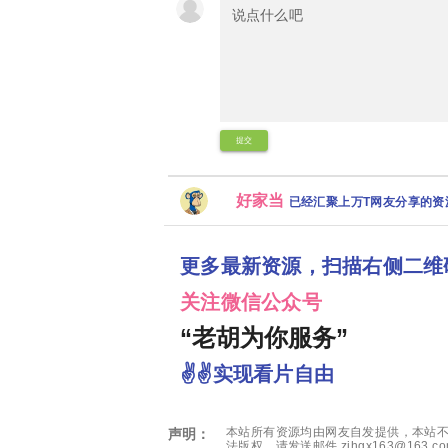
提交
好家当
已经汇聚上万T网友分享的
更多最新资源，扫描右侧二维
关注微信公众号
“老胡为你服务”
✌✌实现看片自由
本站所有资源均由网友自发提供，本站不
声明：
法版权，请发送邮件 zjhgx163@163