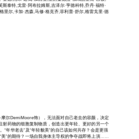
芙斯泰特,戈雷·阿布拉姆斯,吉泽尔·亨德科特,乔丹·福特·
格里尔,卡加·杰森,马修·格克齐,菲利普·舒尔,格雷戈里·德
摩尔DemiMoore饰），无法面对自己老去的容颜，决定
过注射药物的细胞复制物质，创造出更年轻、更好的另一个
ey饰）。“年华老去”及“年轻貌美”的自己该如何共存？会是更强
“美”的期待？一场自我身体主导权的争夺战即将上演……