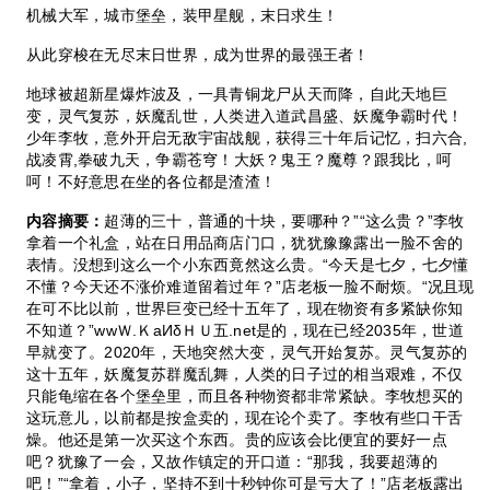
机械大军，城市堡垒，装甲星舰，末日求生！
从此穿梭在无尽末日世界，成为世界的最强王者！
地球被超新星爆炸波及，一具青铜龙尸从天而降，自此天地巨
变，灵气复苏，妖魔乱世，人类进入道武昌盛、妖魔争霸时代！
少年李牧，意外开启无敌宇宙战舰，获得三十年后记忆，扫六合,
战凌霄,拳破九天，争霸苍穹！大妖？鬼王？魔尊？跟我比，呵
呵！不好意思在坐的各位都是渣渣！
内容摘要：
超薄的三十，普通的十块，要哪种？”“这么贵？”李牧
拿着一个礼盒，站在日用品商店门口，犹犹豫豫露出一脸不舍的
表情。没想到这么一个小东西竟然这么贵。“今天是七夕，七夕懂
不懂？今天还不涨价难道留着过年？”店老板一脸不耐烦。“况且现
在可不比以前，世界巨变已经十五年了，现在物资有多紧缺你知
不知道？”wwＷ.ＫaИδＨＵ五.net是的，现在已经2035年，世道
早就变了。2020年，天地突然大变，灵气开始复苏。灵气复苏的
这十五年，妖魔复苏群魔乱舞，人类的日子过的相当艰难，不仅
只能龟缩在各个堡垒里，而且各种物资都非常紧缺。李牧想买的
这玩意儿，以前都是按盒卖的，现在论个卖了。李牧有些口干舌
燥。他还是第一次买这个东西。贵的应该会比便宜的要好一点
吧？犹豫了一会，又故作镇定的开口道：“那我，我要超薄的
吧！”“拿着，小子，坚持不到十秒钟你可是亏大了！”店老板露出