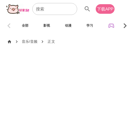
search
下载APP
chevron_left
chevron_right
sports_esports
全部
影视
动漫
学习
音乐
chevron_right
chevron_right
home
音乐/音频
正文