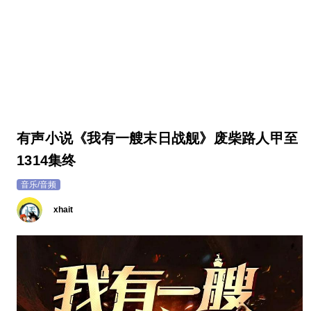
有声小说《我有一艘末日战舰》废柴路人甲至
1314集终
音乐/音频
xhait