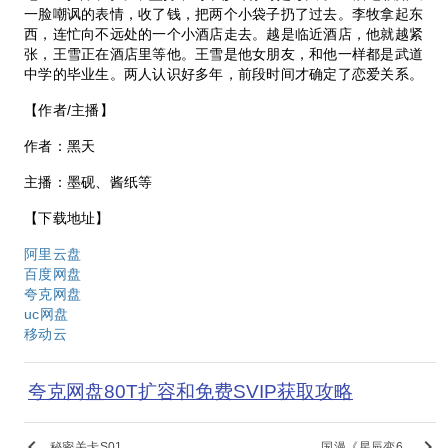
一脸嘲讽的表情，收了钱，把两个小袋子扔了过去。李牧拿起东
西，连忙向不远处的一个小酒店走去。越是临近酒店，他就越紧
张，王雪正在酒店里等他。王雪是他女朋友，和他一样都是武道
中学的毕业生。两人认识好多年，前段时间才确定了恋爱关系。
【作者/主播】
作者：黑天
主播：墨砚、酱纸等
【下载地址】
阿里云盘
百度网盘
夸克网盘
uc网盘
移动云
夸克网盘80T扩容和免费SVIP获取攻略
keyboard_arrow_left
keyboard_arrow_right
秘密关卡S01..
国漫《星辰变6..