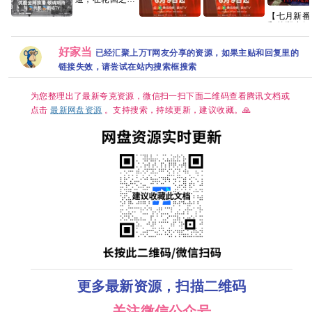
成仙 —— 耳根
【七月新番
重磅长篇神话修
和的斑小姐 
【雨霖铃
莫离（2026）
莫离（2026）
真《光阴之外》
怖/奇幻 更
(2026)】【37
4K臻彩 白鹿/丞
4K臻彩 白鹿/丞
典藏完整版
【夸克百度
集持续更新】
磊[中国大陆] [爱
磊[中国大陆] [爱
好家当
已经汇聚上万T网友分享的资源，如果主贴和回复里的
+】
【1080P高码】
情/古装] [单集约
情/古装] [单集约
【国语中字】
1.3GB]
1.3GB]
链接失效，请尝试在站内搜索框搜索
【单集/1G】
【大陆：剧情 /
武侠 / 古装】
为您整理出了最新夸克资源，微信扫一扫下面二维码查看腾讯文档或
【主演: 杨洋 /
点击
最新网盘资源
。支持搜索，持续更新，建议收藏。🙏
章若楠 / 方逸伦
】
更多最新资源，扫描二维码
关注微信公众号