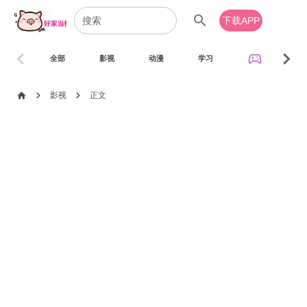
search
下载APP
chevron_left
chevron_right
sports_esports
全部
影视
动漫
学习
音乐
chevron_right
chevron_right
home
影视
正文