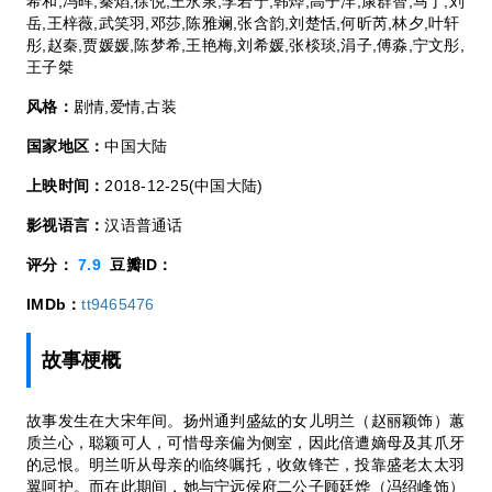
希和,冯晖,秦焰,徐悦,王永泉,李若宁,韩烨,高子沣,康群智,马丁,刘
岳,王梓薇,武笑羽,邓莎,陈雅斓,张含韵,刘楚恬,何昕芮,林夕,叶轩
彤,赵秦,贾媛媛,陈梦希,王艳梅,刘希媛,张棪琰,涓子,傅淼,宁文彤,
王子桀
风格：
剧情,爱情,古装
国家地区：
中国大陆
上映时间：
2018-12-25(中国大陆)
影视语言：
汉语普通话
评分：
7.9
豆瓣ID：
IMDb：
tt9465476
故事梗概
故事发生在大宋年间。扬州通判盛紘的女儿明兰（赵丽颖饰）蕙
质兰心，聪颖可人，可惜母亲偏为侧室，因此倍遭嫡母及其爪牙
的忌恨。明兰听从母亲的临终嘱托，收敛锋芒，投靠盛老太太羽
翼呵护。而在此期间，她与宁远侯府二公子顾廷烨（冯绍峰饰）