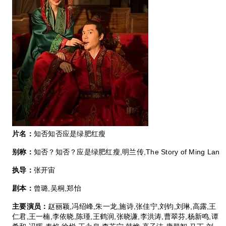
片名：
知否知否应是绿肥红瘦
别称：
知否？知否？应是绿肥红瘦,明兰传,The Story of Ming Lan
执导：
张开宙
剧本：
曾璐,吴桐,郑怡
主要演员：
赵丽颖,冯绍峰,朱一龙,施诗,张佳宁,刘钧,刘琳,高露,王
仁君,王一楠,李依晓,陈瑾,王鹤润,张晓谦,李洪涛,曹翠芬,杨新鸣,谭