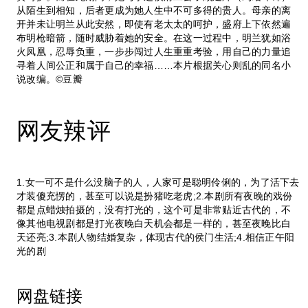
从陌生到相知，后者更成为她人生中不可多得的贵人。母亲的离
开并未让明兰从此安然，即使有老太太的呵护，盛府上下依然遍
布明枪暗箭，随时威胁着她的安全。在这一过程中，明兰犹如浴
火凤凰，忍辱负重，一步步闯过人生重重考验，用自己的力量追
寻着人间公正和属于自己的幸福……本片根据关心则乱的同名小
说改编。©豆瓣
网友辣评
1.女一可不是什么没脑子的人，人家可是聪明伶俐的，为了活下去
才装傻充愣的，甚至可以说是扮猪吃老虎;2.本剧所有夜晚的戏份
都是点蜡烛拍摄的，没有打光的，这个可是非常贴近古代的，不
像其他电视剧都是打光夜晚白天机会都是一样的，甚至夜晚比白
天还亮;3.本剧人物结婚复杂，体现古代的侯门生活;4.相信正午阳
光的剧
网盘链接