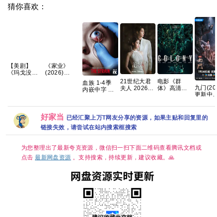
猜你喜欢：
【美剧】
《家业‎》
《玛戈没钱
(2026)
了 第一季
【4K】【国
电影《群
21世纪大君
血族 1-4季
(2026)》
语中字】
九门(20
体》高清免
夫人 2026
内嵌中字 高
【1080P】
【夸克/百
更新中
费完整版百
韩剧 更09集
分 惊悚 【夸
【中英字
度】
[4K+10
度网盘资源
内嵌中字
克网盘】
幕】【8集
国语中
链接
【夸克百度
全】
盘资源][
网盘+】
好家当
已经汇聚上万T网友分享的资源，如果主贴和回复里的
【14.5G】
集]
链接失效，请尝试在站内搜索框搜索
为您整理出了最新夸克资源，微信扫一扫下面二维码查看腾讯文档或
点击
最新网盘资源
。支持搜索，持续更新，建议收藏。🙏