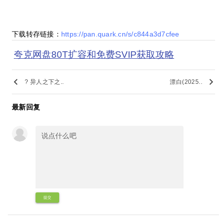
下载转存链接：
https://pan.quark.cn/s/c844a3d7cfee
夸克网盘80T扩容和免费SVIP获取攻略
keyboard_arrow_left
keyboard_arrow_right
? 异人之下之..
漂白(2025..
最新回复
提交