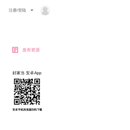
arrow_drop_down
注册/登陆
article
发布资源
好家当 安卓App
安卓手机浏览器扫码下载