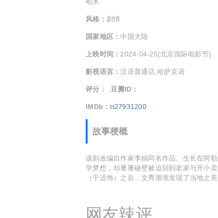
哈木
风格：
剧情
国家地区：
中国大陆
上映时间：
2024-04-25(北京国际电影节)
影视语言：
汉语普通话,哈萨克语
评分：
豆瓣ID：
IMDb：
tt27931200
故事梗概
该剧改编自作家李娟同名作品。生长在阿勒
学梦想，却屡屡碰壁被迫回到老家与开小卖
（于适饰）之后，文秀渐渐发现了当地之美
网友辣评