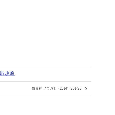
获取攻略
keyboard_arrow_right
野良神 ノラガミ（2014）S01-S0