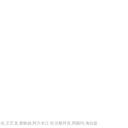
佩伦,王艺龙,黄晓娟,阿力木江·吐尔斯拜克,阿丽玛,海拉提·