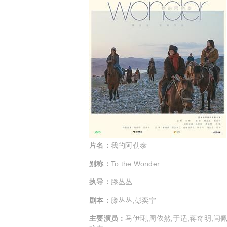
片名：
我的阿勒泰
别称：
To the Wonder
执导：
滕丛丛
剧本：
滕丛丛,彭奕宁
主要演员：
马伊琍,周依然,于适,蒋奇明,闫