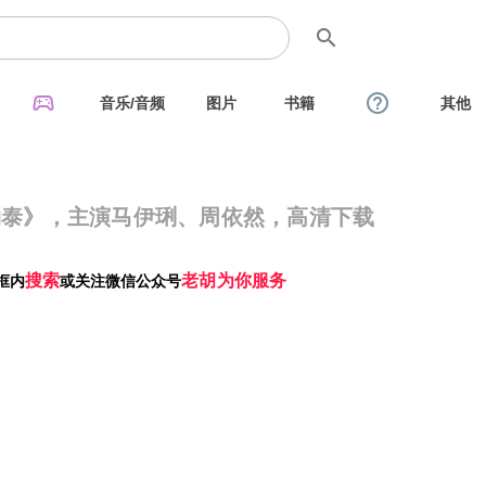
search
sports_esports
help_outline
音乐/音频
图片
书籍
其他
阿勒泰》，主演马伊琍、周依然，高清下载
搜索
老胡为你服务
框内
或关注微信公众号