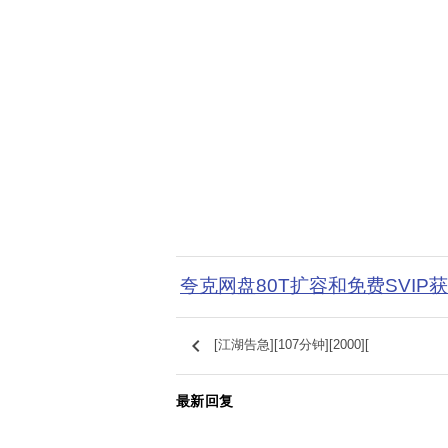
夸克网盘80T扩容和免费SVIP
keyboard_arrow_left
[江湖告急][107分钟][2000][
最新回复