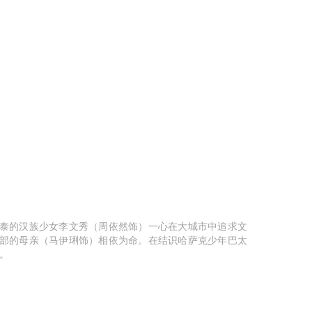
泰的汉族少女李文秀（周依然饰）一心在大城市中追求文
部的母亲（马伊琍饰）相依为命。在结识哈萨克少年巴太
。