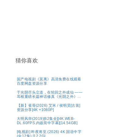
猜你喜欢
国产电视剧《莫离》高清免费在线观看
百度网盘资源分享
于光阴尽头立道，在轮回之外成仙 ——
耳根重磅长篇神话修真《光阴之外》典
藏完整版
【新】雀骨(2026) 艾米 / 侯明昊[古装]
资源分享[4K +1080P]
大明风华(2019)[62集全][4K.WEB-
DL.60FPS.内嵌简中字幕][14.54GB]
[电视剧] 昨夜将至 (2026) 4K 国语中字
(全12集) [12.2G]