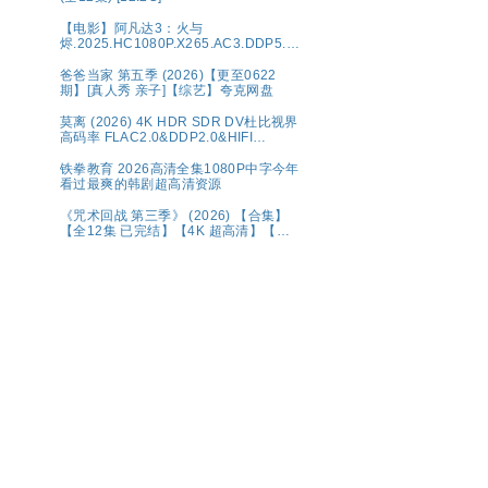
【电影】阿凡达3：火与
烬.2025.HC1080P.X265.AC3.DDP5.1.
中文字幕.6.3G网盘资源
爸爸当家 第五季 (2026)【更至0622
期】[真人秀 亲子]【综艺】夸克网盘
莫离‎ (2026) 4K HDR SDR DV杜比视界
高码率 FLAC2.0&DDP2.0&HIFI
5Audio 简中字幕 白鹿/丞磊【单集1～
6GB】
铁拳教育 2026高清全集1080P中字今年
看过最爽的韩剧超高清资源
《咒术回战 第三季》 (2026) 【合集】
【全12集 已完结】【4K 超高清】【内
置中文字幕】（1.2G/集 共133.4G）
【附1-2季+系列】夸克