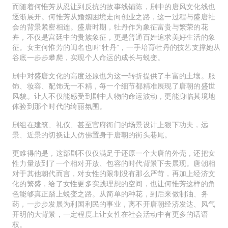
而随着何惟芳从忍让到反抗的故事线铺陈，剧中的唐风文化线也
逐渐展开。何惟芳从婚姻困境走向创业之路，这一过程与盛唐社
会的背景紧密相连。盛唐时期，牡丹作为象征富贵与繁荣的花
卉，不仅是宫廷中的贵族象征，更是普通百姓追求美好生活的象
征。女主何惟芳的闺名也叫“牡丹”，一手培育牡丹的技艺支撑她从
谷底一步步攀爬，实现个人命运的成长与蜕变。
剧中对盛唐文化的高度还原也为这一转折提供了丰富的土壤。服
饰、妆容、配饰无一不精，每一个细节都精准展现了唐朝的盛世
风貌。让人不仅能感受到剧中人物的命运波动，更能身临其境地
体验到那个时代的绮丽氛围。
剧组在建筑、礼仪、甚至官府衙门的场景设计上狠下功夫，远
景、近景的切换让人仿佛置身于唐朝的街头巷尾。
更难得的是，这部剧不仅仅满足于还原一个大唐的外壳，还把女
性力量放到了一个相对开放、包容的时代背景下去展现。唐朝相
对于其他朝代而言，对女性的限制没有那么严苛，再加上经济文
化的繁盛，给了女性更多实践理想的空间，也让何惟芳这样的角
色能够真正踏上蜕变之路。从简单的种花，到后来做制油、务
药，一步步发展为利国利民的事业，离不开唐朝经济发达、风气
开明的大背景，一定程度上让女性在社会活动中有更多的话语
权。