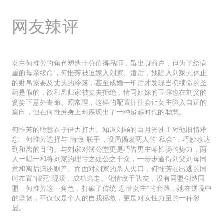
网友辣评
女主何惟芳的角色塑造十分值得品咂，虽出身商户，但为了给病
重的母亲续命，何惟芳被迫嫁入刘家。婚后，她陷入刘家无休止
的财帛索要及丈夫的冷落，甚至成婚一年后才发现当初续命的圣
药是假的，欲和离归家被丈夫拒绝，情同姐妹的玉露也在刘父的
贪婪下意外丧命。照常理，这样的配置往往会让女主陷入自证的
窠臼，但在何惟芳身上却展现出了一种超越时代的聪慧。
何惟芳的聪慧在于借力打力。知道刘畅的白月光县主对他旧情难
忘，何惟芳选择与“情敌”联手，设局揭发两人的“私会”，巧妙地达
到和离的目的。与刘家对簿公堂更是巧借男主蒋长扬的势力，两
人一唱一和将刘家的理亏之处公之于众，一步步逼得刘父刘母同
意和离后归还财产。而面对刘家的杀人灭口，何惟芳在出逃的同
时布置“假死“现场，成功逃走。化情敌于队友，没有同盟创造同
盟，何惟芳这一角色，打破了传统“悲情女主”的套路，她在逆境中
的坚韧，不仅仅是个人的自我拯救，更是对女性力量的一种彰
显。