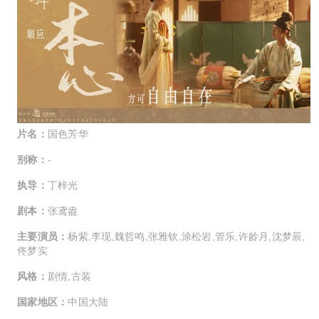
片名：
国色芳华
别称：
-
执导：
丁梓光
剧本：
张鸢盎
主要演员：
杨紫,李现,魏哲鸣,张雅钦,涂松岩,管乐,许龄月,沈梦辰,
佟梦实
风格：
剧情,古装
国家地区：
中国大陆