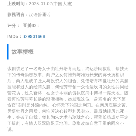
上映时间：
2025-01-07(中国大陆)
影视语言：
汉语普通话
评分：
豆瓣ID：
IMDb：
tt29931668
故事梗概
该剧讲述了一名奇女子由牡丹培育而起，终达济民救世、帮扶天
下的传奇励志故事。商户之女何惟芳与雅冠长安的蒋长扬相识
后，两人组成了匠人与投资人的组合。凭借培育稀世牡丹的高超
技能和过人的经商头脑，何惟芳带领一众命运坎坷的女性共同经
营花坊，过关斩将，在女子本弱的偏执沉疴中博得一席天地。随
着何惟芳与蒋长扬的渐渐相熟，她发现这位一身骂名的“天下第一
贪官”实则是外浪内纯、心怀天下的国之利刃。在亲历底层之苦、
另悟牡丹之用后，何惟芳决心转型利民实业。最后她经历九死一
生，突破了自我，凭其陶朱之术与玲珑之心，帮蒋长扬成功平定
了叛乱，有情人双双隐退天地间。剧集改编自意千重的同名小
说。