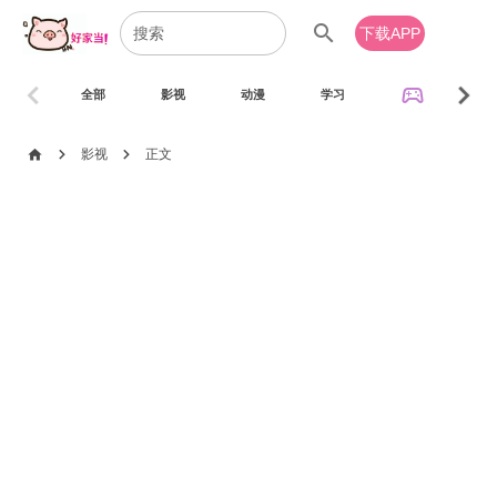
search
下载APP
chevron_left
chevron_right
sports_esports
全部
影视
动漫
学习
音乐
chevron_right
chevron_right
home
影视
正文