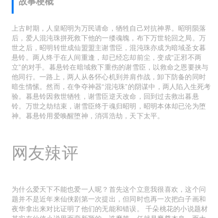
故事梗概
上古时期，人皇昭明为万民请命，牺牲自己对抗神界。昭明陨落
后，爱人混沌珠拼死救下他的一缕魂魄，布下万世轮回之局。万
世之后，昭明转世成仙盟盟主谢雪臣，混沌珠亦成为暗域圣女暮
悬铃。两人终于在人间重逢，却已经忘却前尘，变成“正邪不两
立”的对手。暮悬铃在暗域救下重伤的谢雪臣，以救命之恩要挟与
他同行。一路上，两人从各怀心机到并肩作战，卸下防备的同时
暗生情愫。然而，在争夺神器“混沌珠”的阴谋中，两人陷入生死考
验。暮悬铃因救世牺牲，谢雪臣逆天改命，回到过去救出暮悬
铃。万世之劫结束，谢雪臣终于魂归昭明，昭明本体却已沦为堕
神。暮悬铃用爱唤醒堕神，消弭浩劫，天下太平。
网友辣评
为什么爱天下不能也爱一人呢？首先这个立意我很喜欢，这个问
题并不是近年来仙侠剧第一次提出，但同时也再一次把白子画和
夜华拿出来对比证明了他们的无能和错误。 千朵桃花的小说题材