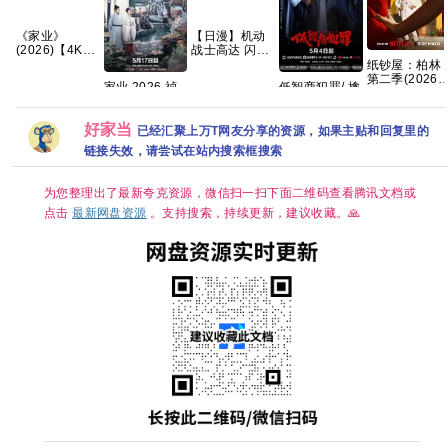
《家业‎》
【日漫】机动
(2026)【4K】
战士高达 闪光
【国语中字】
的哈萨维 喀耳
纸钞屋：柏林
【夸克/百度】
刻的魔女
第二季(2026)
家业 2026 祯
低智商犯罪/ 擒
（2026）【含
[8集全][1080P
娘传奇 古装女
贼记 (2026)
第一部】【剧
中字][43.1GB]
性传奇 杨紫 韩
【王骁/ 田曦薇
情 / 科幻】
好家当
东君 已更最新
/ 】【悬疑/ 犯
已经汇聚上万T网友分享的资源，如果主贴和回复里的
【内嵌中字】
夸克
罪】【国语中
【豆瓣：8.1】
链接失效，请尝试在站内搜索框搜索
字】【4K 持续
夸克
更新】
为您整理出了最新夸克资源，微信扫一扫下面二维码查看腾讯文档或
点击
最新网盘资源
。支持搜索，持续更新，建议收藏。🙏