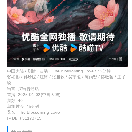
中国大陆 / 剧情 / 古装 / The Blossoming Love / 45分钟
张彬彬 / 孙珍妮 / 汪铎 / 张雅钦 / 吴宇恒 / 陈雨贤 / 陈牧驰 / 王子
璇
语言:
汉语普通话
首播:
2025-01-02(中国大陆)
集数:
40
单集片长:
45分钟
又名:
The Blossoming Love
IMDb:
tt31173719