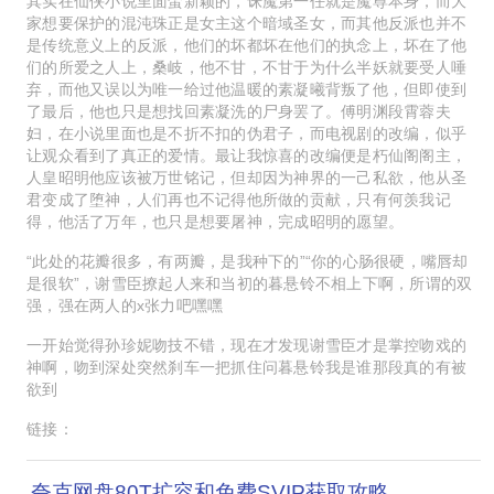
其实在仙侠小说里面蛮新颖的，诛魔第一任就是魔尊本身，而大
家想要保护的混沌珠正是女主这个暗域圣女，而其他反派也并不
是传统意义上的反派，他们的坏都坏在他们的执念上，坏在了他
们的所爱之人上，桑岐，他不甘，不甘于为什么半妖就要受人唾
弃，而他又误以为唯一给过他温暖的素凝曦背叛了他，但即使到
了最后，他也只是想找回素凝洗的尸身罢了。傅明渊段霄蓉夫
妇，在小说里面也是不折不扣的伪君子，而电视剧的改编，似乎
让观众看到了真正的爱情。最让我惊喜的改编便是朽仙阁阁主，
人皇昭明他应该被万世铭记，但却因为神界的一己私欲，他从圣
君变成了堕神，人们再也不记得他所做的贡献，只有何羡我记
得，他活了万年，也只是想要屠神，完成昭明的愿望。
“此处的花瓣很多，有两瓣，是我种下的”“你的心肠很硬，嘴唇却
是很软”，谢雪臣撩起人来和当初的暮悬铃不相上下啊，所谓的双
强，强在两人的x张力吧嘿嘿
一开始觉得孙珍妮吻技不错，现在才发现谢雪臣才是掌控吻戏的
神啊，吻到深处突然刹车一把抓住问暮悬铃我是谁那段真的有被
欲到
链接：
夸克网盘80T扩容和免费SVIP获取攻略