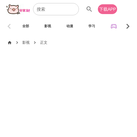
search
下载APP
chevron_left
chevron_right
sports_esports
全部
影视
动漫
学习
音乐
chevron_right
chevron_right
home
影视
正文