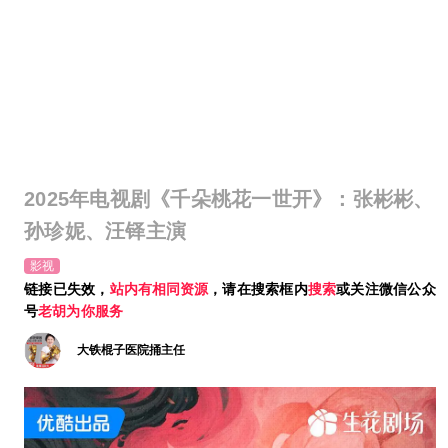
2025年电视剧《千朵桃花一世开》：张彬彬、
孙珍妮、汪铎主演
影视
链接已失效，
站内有相同资源
，请在搜索框内
搜索
或关注微信公众
号
老胡为你服务
大铁棍子医院捅主任