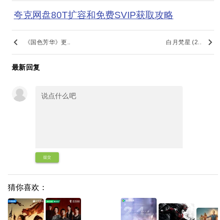
夸克网盘80T扩容和免费SVIP获取攻略
keyboard_arrow_left
keyboard_arrow_right
《国色芳华》更..
白月梵星 (2..
最新回复
提交
猜你喜欢：