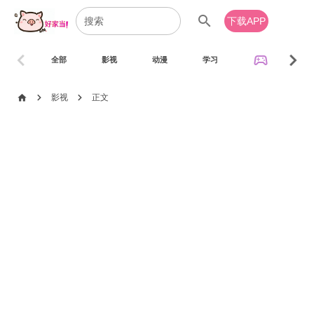
search
下载APP
chevron_left
chevron_right
sports_esports
全部
影视
动漫
学习
音乐
chevron_right
chevron_right
home
影视
正文