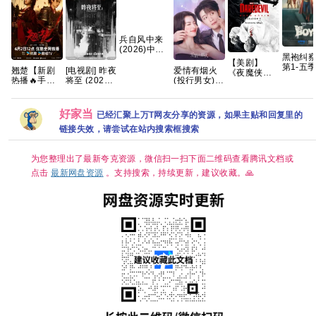
兵自风中来
(2026)中国
黑袍纠
大陆·动作|
【美剧】
第1-五季
欧豪 / 蓝盈莹
翘楚【新剧
[电视剧] 昨夜
爱情有烟火
《夜魔侠：
终集 完结
热播🔥手慢
将至 (2026)
(投行男女)
重生 第二
HDR10
无】 【共24
4K 国语中字
已更30集
季》（附系
简繁英
集/4K超清60
(全12集)
列）查理·考
帧+高码臻彩
[12.2G]
克斯 文森特·
好家当
已经汇聚上万T网友分享的资源，如果主贴和回复里的
HDR】 【陈
多诺费奥 克
链接失效，请尝试在站内搜索框搜索
都灵、周翊
里斯滕·里特
然｜古装/权
2026/剧情/
谋】夸克
动作/科幻/惊
为您整理出了最新夸克资源，微信扫一扫下面二维码查看腾讯文档或
悚/犯罪/奇幻/
冒险/4K完结
点击
最新网盘资源
。支持搜索，持续更新，建议收藏。🙏
夸克