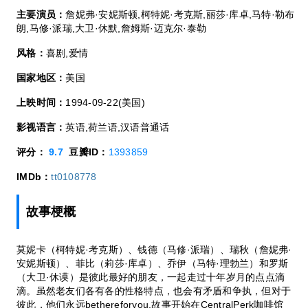
主要演员：
詹妮弗·安妮斯顿,柯特妮·考克斯,丽莎·库卓,马特·勒布
朗,马修·派瑞,大卫·休默,詹姆斯·迈克尔·泰勒
风格：
喜剧,爱情
国家地区：
美国
上映时间：
1994-09-22(美国)
影视语言：
英语,荷兰语,汉语普通话
评分：
9.7
豆瓣ID：
1393859
IMDb：
tt0108778
故事梗概
莫妮卡（柯特妮·考克斯）、钱德（马修·派瑞）、瑞秋（詹妮弗·
安妮斯顿）、菲比（莉莎·库卓）、乔伊（马特·理勃兰）和罗斯
（大卫·休谟）是彼此最好的朋友，一起走过十年岁月的点点滴
滴。虽然老友们各有各的性格特点，也会有矛盾和争执，但对于
彼此，他们永远bethereforyou.故事开始在CentralPerk咖啡馆