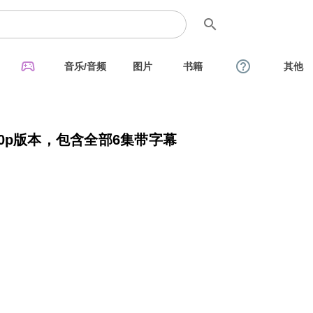
search
sports_esports
help_outline
音乐/音频
图片
书籍
其他
年1080p版本，包含全部6集带字幕