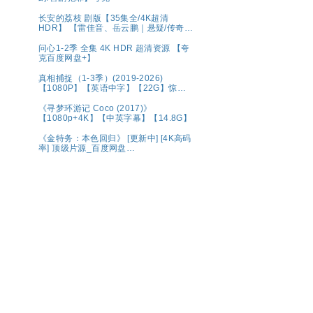
长安的荔枝 剧版【35集全/4K超清
HDR】 【雷佳音、岳云鹏｜悬疑/传奇】
夸克
问心1-2季 全集 4K HDR 超清资源 【夸
克百度网盘+】
真相捕捉（1-3季）(2019-2026)
【1080P】【英语中字】【22G】惊悚
犯罪
《寻梦环游记 Coco (2017)》
【1080p+4K】【中英字幕】【14.8G】
《金特务：本色回归》 [更新中] [4K高码
率] 顶级片源_百度网盘
【1080P.REMUX.蓝光原盘】