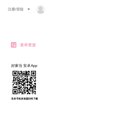
arrow_drop_down
注册/登陆
article
发布资源
好家当 安卓App
安卓手机浏览器扫码下载