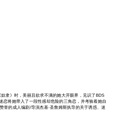
《奴隶》时，美丽且欲求不满的她大开眼界，见识了BDS
迷恋将她带入了一段性感却危险的三角恋，并考验着她自
赞誉的成人编剧/导演杰基·圣詹姆斯执导的关于诱惑、迷