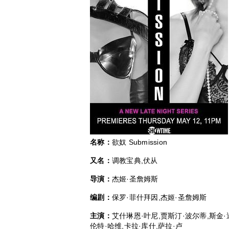
名称：
欲奴 Submission
又名：
调教宝典,伏从
导演：
杰姬·圣詹姆斯
编剧：
保罗·菲什拜因,杰姬·圣詹姆斯
主演：
艾什琳恩·叶尼,贾斯汀·波尔蒂,斯金·
伦特·哈维,卡拉·库什,萨拉·卢