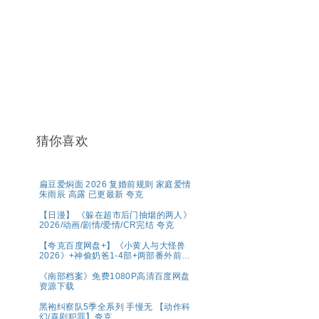
猜你喜欢
扁豆爱焖面 2026 复婚前规则 家庭爱情
朱雨辰 高露 已更最新 夸克
【日漫】 《躲在超市后门抽烟的两人》
2026/动画/剧情/爱情/CR完结 夸克
【夸克百度网盘+】《小黄人与大怪兽
2026》+神偷奶爸1-4部+两部番外前传
系列原盘REMUX国英
《南部档案》免费1080P高清百度网盘
资源下载
黑袍纠察队5季全系列 手慢无 【动作科
幻/喜剧犯罪】夸克