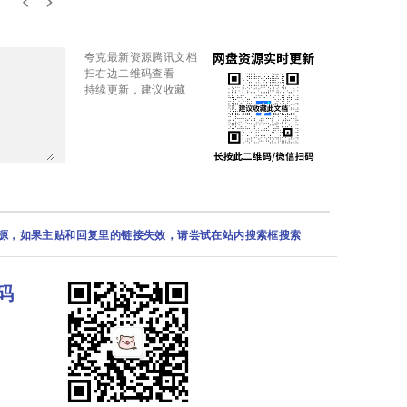
keyboard_arrow_left
keyboard_arrow_right
夸克最新资源腾讯文档
扫右边二维码查看
持续更新，建议收藏
资源，如果主贴和回复里的链接失效，请尝试在站内搜索框搜索
码