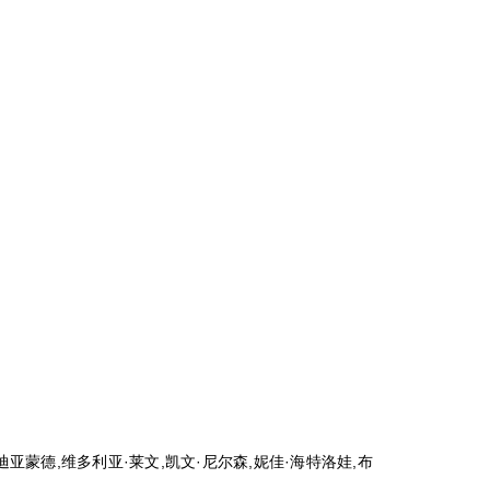
迪亚蒙德,维多利亚·莱文,凯文·尼尔森,妮佳·海特洛娃,布