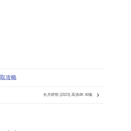
获取攻略
keyboard_arrow_right
长月烬明 (2023) 高清4K 40集