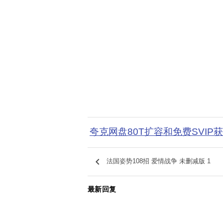
夸克网盘80T扩容和免费SVIP
keyboard_arrow_left
法国姿势108招 爱情战争 未删减版 1
最新回复