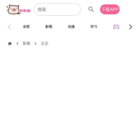
search
下载APP
chevron_left
chevron_right
sports_esports
全部
影视
动漫
学习
音乐
chevron_right
chevron_right
home
影视
正文