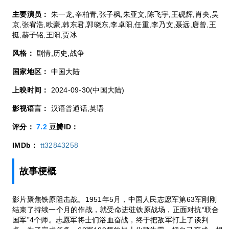
主要演员：
朱一龙,辛柏青,张子枫,朱亚文,陈飞宇,王砚辉,肖央,吴
京,张宥浩,欧豪,韩东君,郭晓东,李卓阳,任重,李乃文,聂远,唐曾,王
挺,赫子铭,王阳,贾冰
风格：
剧情,历史,战争
国家地区：
中国大陆
上映时间：
2024-09-30(中国大陆)
影视语言：
汉语普通话,英语
评分：
7.2
豆瓣ID：
IMDb：
tt32843258
故事梗概
影片聚焦铁原阻击战。1951年5月，中国人民志愿军第63军刚刚
结束了持续一个月的作战，就受命进驻铁原战场，正面对抗“联合
国军”4个师。志愿军将士们浴血奋战，终于把敌军打上了谈判