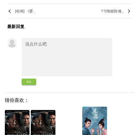
keyboard_arrow_left
keyboard_arrow_right
[动画] 《爱..
??[电锯惊魂..
最新回复
提交
猜你喜欢：