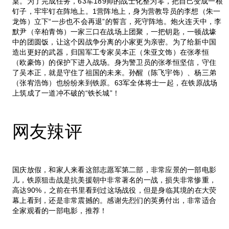
桌。为了完成任务，63军189师的战士化整为零，把自己变成一根
钉子，牢牢钉在阵地上。1营阵地上，身为营教导员的李想（朱一
龙饰）立下“一步也不会再退”的誓言，死守阵地。炮火连天中，李
默尹（辛柏青饰）一家三口在战场上团聚，一把钥匙，一顿战壕
中的团圆饭，让这个因战争分离的小家更为亲密。为了给新中国
造出更好的武器，归国军工专家吴本正（朱亚文饰）在张孝恒
（欧豪饰）的保护下进入战场。身为警卫员的张孝恒坚信，守住
了吴本正，就是守住了祖国的未来。孙醒（陈飞宇饰）、杨三弟
（张宥浩饰）也纷纷来到铁原。63军全体将士一起，在铁原战场
上筑成了一道冲不破的“铁长城”！
网友辣评
国庆放假，和家人来看这部志愿军第二部，非常应景的一部电影
儿，铁原狙击战是抗美援朝中非常著名的一战，损失非常惨重，
高达90%，之前在书里看到过这场战役，但是身临其境的在大荧
幕上看到，还是非常震撼的。感谢先烈们的英勇付出，非常适合
全家观看的一部电影，推荐！