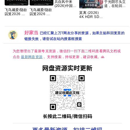
兵自风中来
于光阴尽头立
(2026)中国大
道，在轮回之
陆·动作| 欧豪 /
外成仙 —— 耳
飞鸟藏爱/隐欲
飞鸟藏爱/隐欲
莫离‎ (2026)
蓝盈莹
根重磅长篇神
囚笼2026 泰
囚笼2026 泰
4K HDR SDR
话修真《光阴
剧 全8集 内封
剧 全8集 内封
DV杜比视界
之外》典藏完
中字
中字
高码率
整版
FLAC2.0&DDP2.0&HIFI
好家当
5Audio 简中
已经汇聚上万T网友分享的资源，如果主贴和回复里的
字幕 白鹿/丞磊
链接失效，请尝试在站内搜索框搜索
【单集1～
6GB】
为您整理出了最新夸克资源，微信扫一扫下面二维码查看腾讯文档或
点击
最新网盘资源
。支持搜索，持续更新，建议收藏。🙏