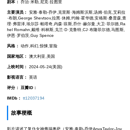
剧本：
乔治·米勒,尼克·拉图里
主要演员：
安雅·泰勒-乔伊,克里斯·海姆斯沃斯,汤姆·伯克,艾莉拉
·布朗,George Shevtsov,拉黑·休姆,约翰·霍华德,安格斯·桑普森,查
理·弗雷泽,埃尔莎·帕塔奇,内森·琼斯,乔什·赫尔曼,大卫·菲尔德,Ra
hel Romahn,戴维·科林斯,戈兰·D·克鲁特,CJ·布隆菲尔德,马图斯,
伊恩·罗伯茨,Guy Spence
风格：
动作,科幻,惊悚,冒险
国家地区：
澳大利亚,美国
上映时间：
2024-05-24(美国)
影视语言：
英语
评分：
豆瓣ID：
IMDb：
tt12037194
故事梗概
影片讲述了复仇女神弗瑞奥萨（安雅·泰勒-乔伊AnyaTaylor-Joy