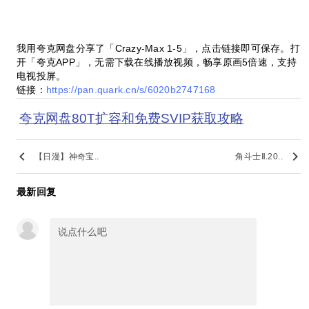
我用夸克网盘分享了「Crazy-Max 1-5」，点击链接即可保存。打
开「夸克APP」，无需下载在线播放视频，畅享原画5倍速，支持
电视投屏。
链接：
https://pan.quark.cn/s/6020b2747168
夸克网盘80T扩容和免费SVIP获取攻略
keyboard_arrow_left
keyboard_arrow_right
【日漫】神奇宝..
角斗士Ⅱ.20..
最新回复