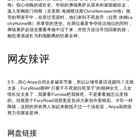
饰）惊心动魄的成长史。年轻的弗瑞奥萨从原本的家园被掠走，
落入军阀狄门特斯（克里斯·海姆斯沃斯ChrisHemsworth饰）领
导的帮派手中，在穿过荒原时，他们来到不死老乔（拉黑·休姆La
chyHulme饰）所掌管的堡垒。在两位暴君争夺统治地位的同时，
弗瑞奥萨必须在重重考验中活下来，并想方设法寻找回家的路；
她也逐渐成长为利落酷飒的狂暴女神。
网友辣评
3.5，担心Anya台词太多破坏节奏，所以让锤哥废话连篇吗？文戏
太多，FuryRoad那种“只要干不死就往死里干”的精神全无，儿女
情长扯太多了，我要看Furiosa把我辣死，不是要看她怎么变辣
的。结尾那个FuryRoad混剪更是告诉大家前作更精彩。卡司一样
降级，这部的所有男人加起来都抵不过一个汤老湿，Anya虽然很
努力但塞皇是神。
网盘链接