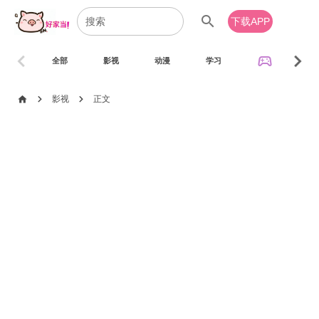
search
下载APP
chevron_left
chevron_right
sports_esports
全部
影视
动漫
学习
音乐
chevron_right
chevron_right
home
影视
正文