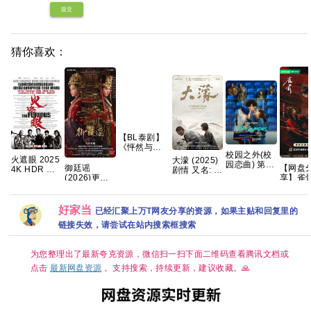
提交
猜你喜欢：
【BL泰剧】
《怦然与你
校园之外(校
(2026)》
火遮眼 2025
大濛 (2025)
园恋曲) 第一
【1080P】
御廷谣
【网盘
4K HDR 内
剧情 又名: A
季 爱情/运动
【泰语中
(2026)更新
享】雀
封中英字幕
Foggy Tale
【全8集】官
字】【12集
中
(2026)
高分动作
夸克网盘
中简繁英
全】
[4K+1080P.
集国语
【夸克百度
国语中字.网
1080P
网盘+】
好家当
已经汇聚上万T网友分享的资源，如果主贴和回复里的
盘资源][2GB
艾米侯
链接失效，请尝试在站内搜索框搜索
集]
古装爱
为您整理出了最新夸克资源，微信扫一扫下面二维码查看腾讯文档或
点击
最新网盘资源
。支持搜索，持续更新，建议收藏。🙏