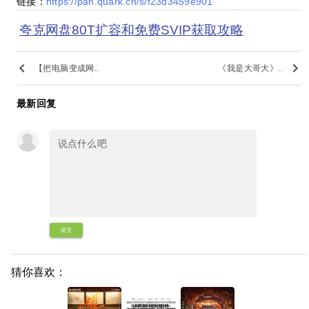
链接：
https://pan.quark.cn/s/f23d3459e901
夸克网盘80T扩容和免费SVIP获取攻略
keyboard_arrow_left
keyboard_arrow_right
【把电脑变成网..
《我是大哥大》..
最新回复
提交
猜你喜欢：