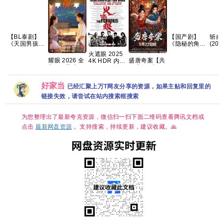
【BL泰剧】
【国产剧】
斩
《天国男孩
《隐秘的角落
(20
(2026) 又
(2020)》
10
火遮眼 2025
名：通往天堂
【4K EDR】
字 
耀眼 2026 全
盛唐奇案【共
4K HDR 内封
的门票》
【国语中字】
49
集 4K 关晓彤
26集/4K超
中英字幕 高分
【1080P】
【全12集】
/ 李昀锐
清】悬疑/探
动作 【夸克百
【泰语中字】
【66G】
案】夸克
度网盘+】
【共6集】
好家当
已经汇聚上万T网友分享的资源，如果主贴和回复里的
链接失效，请尝试在站内搜索框搜索
为您整理出了最新夸克资源，微信扫一扫下面二维码查看腾讯文档或
点击
最新网盘资源
。支持搜索，持续更新，建议收藏。🙏