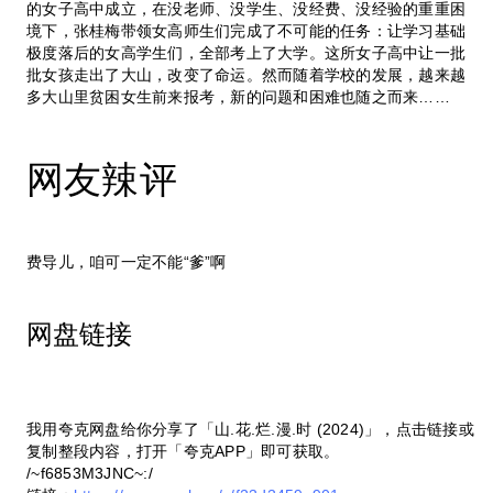
的女子高中成立，在没老师、没学生、没经费、没经验的重重困
境下，张桂梅带领女高师生们完成了不可能的任务：让学习基础
极度落后的女高学生们，全部考上了大学。这所女子高中让一批
批女孩走出了大山，改变了命运。然而随着学校的发展，越来越
多大山里贫困女生前来报考，新的问题和困难也随之而来……
网友辣评
费导儿，咱可一定不能“爹”啊
网盘链接
我用夸克网盘给你分享了「山.花.烂.漫.时 (2024)」，点击链接或
复制整段内容，打开「夸克APP」即可获取。
/~f6853M3JNC~:/