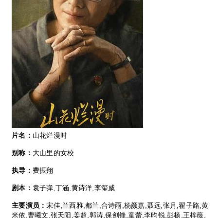
片名：
山花烂漫时
别称：
大山里的女校
执导：
费振翔
剧本：
袁子弹,丁涵,黄诗洋,李玺威
主要演员：
宋佳,兰西雅,都兰,合诗雨,杨颜嘉,聂远,张月,翟子路,黄
米依,曹曦文,张天阳,姜超,郭涛,保剑锋,童蕾,李昀锐,彭杨,王梓薇,