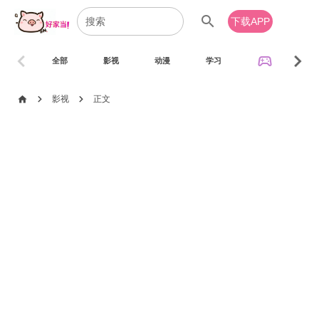
search
下载APP
chevron_left
chevron_right
sports_esports
全部
影视
动漫
学习
音乐
chevron_right
chevron_right
home
影视
正文