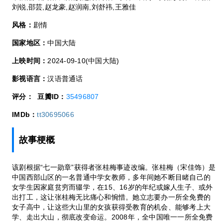
刘锐,邵芸,赵龙豪,赵润南,刘舒祎,王雅佳
风格：
剧情
国家地区：
中国大陆
上映时间：
2024-09-10(中国大陆)
影视语言：
汉语普通话
评分：
豆瓣ID：
35496807
IMDb：
tt30695066
故事梗概
该剧根据“七一勋章”获得者张桂梅事迹改编。张桂梅（宋佳饰）是
中国西部山区的一名普通中学女教师，多年间她不断目睹自己的
女学生因家庭贫穷而辍学，在15、16岁的年纪或嫁人生子、或外
出打工，这让张桂梅无比痛心和惋惜。她立志要办一所全免费的
女子高中，让这些大山里的女孩获得受教育的机会、能够考上大
学、走出大山，彻底改变命运。2008年，全中国唯一一所全免费