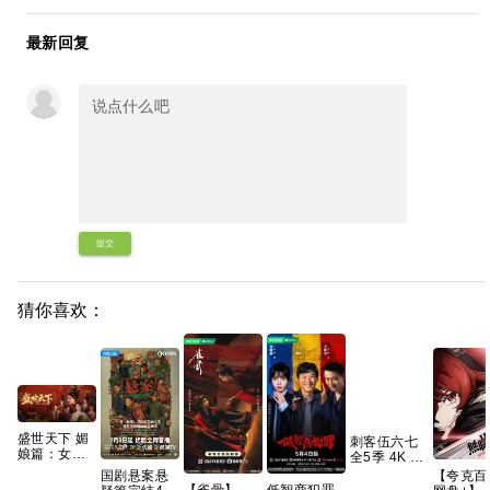
最新回复
提交
猜你喜欢：
盛世天下 媚
刺客伍六七
娘篇：女王
全5季 4K 国
的游戏 免安
语中字 21g
国剧悬案悬
【夸克百
装中文版
夸克