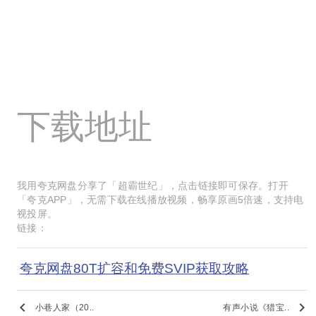
下载地址
我用夸克网盘分享了「超霸世纪」，点击链接即可保存。打开
「夸克APP」，无需下载在线播放视频，畅享原画5倍速，支持电
视投屏。
链接：
夸克网盘80T扩容和免费SVIP获取攻略
keyboard_arrow_left
keyboard_arrow_right
小巷人家（20..
有声小说《猎宝..