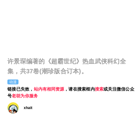
许景琛编著的《超霸世纪》热血武侠科幻全
集，共37卷(潮珍版合订本)。
动漫
链接已失效，
站内有相同资源
，请在搜索框内
搜索
或关注微信公众
号
老胡为你服务
xhait