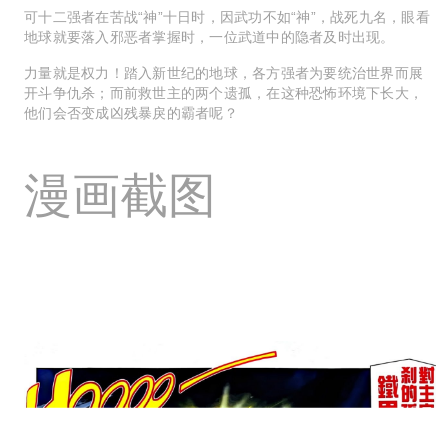
可十二强者在苦战“神”十日时，因武功不如“神”，战死九名，眼看
地球就要落入邪恶者掌握时，一位武道中的隐者及时出现。
力量就是权力！踏入新世纪的地球，各方强者为要统治世界而展
开斗争仇杀；而前救世主的两个遗孤，在这种恐怖环境下长大，
他们会否变成凶残暴戾的霸者呢？
漫画截图