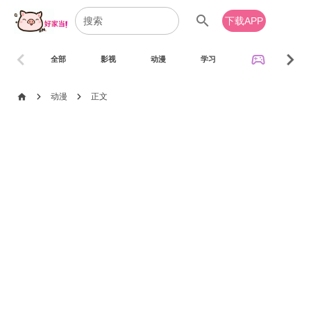
search
下载APP
chevron_left
chevron_right
sports_esports
全部
影视
动漫
学习
音乐
chevron_right
chevron_right
home
动漫
正文