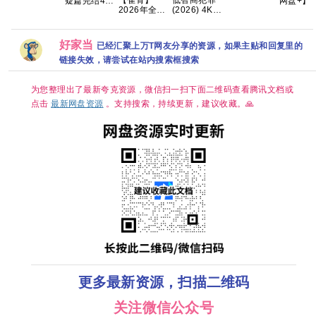
【雀骨】
低智商犯罪
疑篇完结4K
网盘+】
20.2GB
2026年全网
(2026) 4K
高清 国剧
磅】无职
更新至16
[中国大陆]
《悬案》全
生Ⅲ第三
集，1280P
[剧情/悬疑]
集上线 王传
到了异世
国语中字，
[王骁 田曦薇
君江奇霖杨
就拿出真
好家当
已经汇聚上万T网友分享的资源，如果主贴和回复里的
艾米侯明昊
王传君 董宝
烁主演
事 开播2
领衔，单集
石]
链接失效，请尝试在站内搜索框搜索
300MB超清
网盘资源分
享
为您整理出了最新夸克资源，微信扫一扫下面二维码查看腾讯文档或
点击
最新网盘资源
。支持搜索，持续更新，建议收藏。🙏
更多最新资源，扫描二维码
关注微信公众号