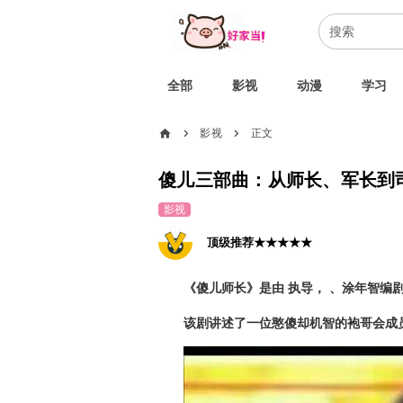
全部
影视
动漫
学习
home
影视
正文
chevron_right
chevron_right
傻儿三部曲：从师长、军长到
影视
顶级推荐★★★★★
《傻儿师长》是由
执导，
、涂年智编剧
该剧讲述了一位憨傻却机智的袍哥会成