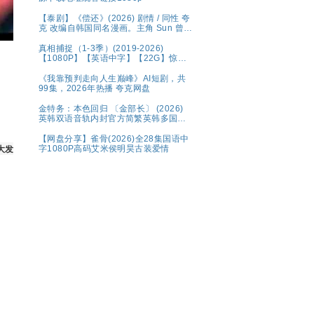
【泰剧】《偿还》(2026) 剧情 / 同性 夸
克 改编自韩国同名漫画。主角 Sun 曾为
高利贷者放债，生活放荡。，在娱乐圈
中展开复仇与救赎之路。
真相捕捉（1-3季）(2019-2026)
【1080P】【英语中字】【22G】惊悚
犯罪
《我靠预判走向人生巅峰》AI短剧，共
99集，2026年热播 夸克网盘
金特务：本色回归 〔金部长〕 (2026)
英韩双语音轨内封官方简繁英韩多国字
幕.1080p.NF.WEB-DL.M【单集2～
3GB】
【网盘分享】雀骨(2026)全28集国语中
大发傻气，弃官而走， 
字1080P高码艾米侯明昊古装爱情