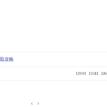
获取攻略
【2024】【日漫】【真
keyboard_arrow_left
keyboard_arrow_right