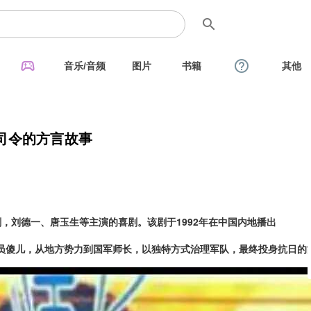
search
sports_esports
help_outline
音乐/音频
图片
书籍
其他
司令的方言故事
，刘德一、唐玉生等主演的喜剧。该剧于1992年在中国内地播出
员傻儿，从地方势力到国军师长，以独特方式治理军队，最终投身抗日的