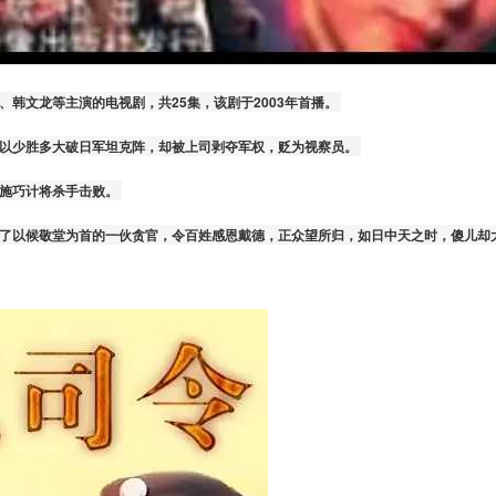
韩文龙等主演的电视剧，共25集，该剧于2003年首播。 
儿以少胜多大破日军坦克阵，却被上司剥夺军权，贬为视察员。 
施巧计将杀手击败。 
灭了以候敬堂为首的一伙贪官，令百姓感恩戴德，正众望所归，如日中天之时，傻儿却