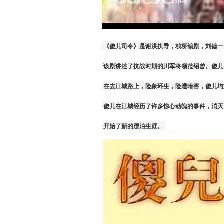
 《傻儿司令》是谢洪执导，栈桥编剧，刘德一、
 该剧讲述了抗战时期的川军将领范绍曾。傻
 在去江城路上，险象环生，险遭暗害，傻儿均
 傻儿在江城经历了许多惊心动魄的事件，消
 开始了新的漂泊生涯。 