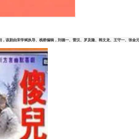
言剧，该剧由宋学斌执导、栈桥编辑，刘德一、雷汉、罗及隆、韩文龙、王守一、张金元