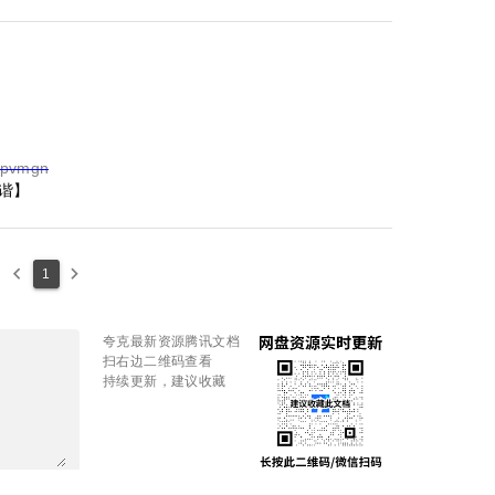
1spvmgn
谐】
keyboard_arrow_left
keyboard_arrow_right
1
夸克最新资源腾讯文档
扫右边二维码查看
持续更新，建议收藏