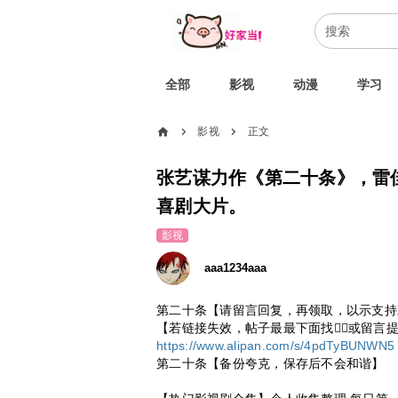
全部
影视
动漫
学习
home
影视
正文
chevron_right
chevron_right
张艺谋力作《第二十条》，雷
喜剧大片。
影视
aaa1234aaa
第二十条【请留言回复，再领取，以示支持
【若链接失效，帖子最最下面找👇🏻或留言
https://www.alipan.com/s/4pdTyBUNWN5
第二十条【备份夸克，保存后不会和谐】