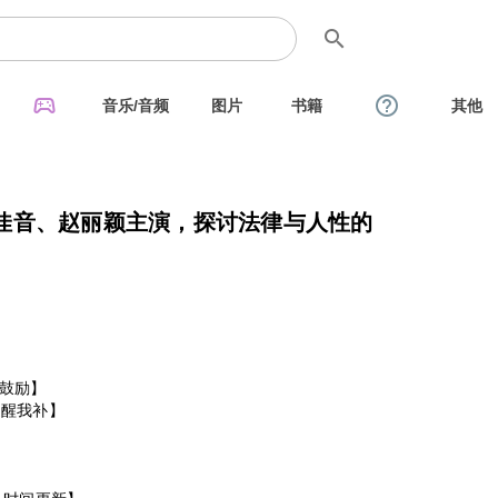
search
sports_esports
help_outline
音乐/音频
图片
书籍
其他
佳音、赵丽颖主演，探讨法律与人性的
鼓励】
提醒我补】