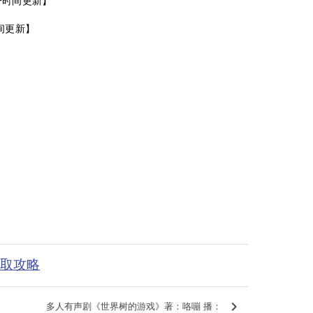
一时间更新】
间更新】
获取攻略
keyboard_arrow_right
多人有声剧《世界树的游戏》著：咯嘣 播：