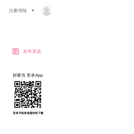
arrow_drop_down
注册/登陆
article
发布资源
好家当 安卓App
安卓手机浏览器扫码下载