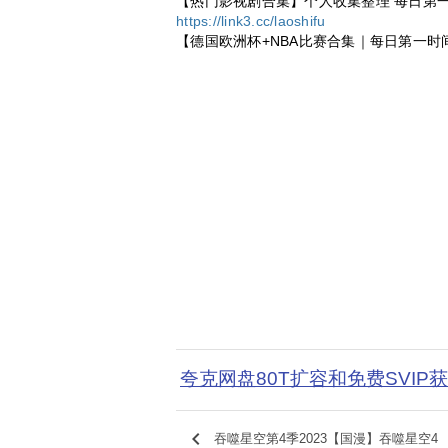
【热门影视剧合集】个人收集整理 每日第
https://link3.cc/laoshifu
【德国欧洲杯+NBA比赛合集｜每日第一时
夸克网盘80T扩容和免费SVIP
keyboard_arrow_left
吞噬星空第4季2023【国漫】吞噬星空4