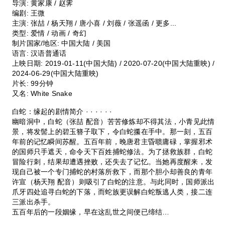
导演: 黄家康 / 赵霁
编剧: 王微
主演: 张喆 / 杨天翔 / 唐小喜 / 刘薇 / 张遥函 / 更多...
类型: 爱情 / 动画 / 奇幻
制片国家/地区: 中国大陆 / 美国
语言: 汉语普通话
上映日期: 2019-01-11(中国大陆) / 2020-07-20(中国大陆重映) /
2024-06-29(中国大陆重映)
片长: 99分钟
又名: White Snake
白蛇：缘起的剧情简介 · · · · · ·
幽暗洞中，白蛇（张喆 配音）苦苦修炼却不得其法，小青见此情
景，将发髻上的碧玉簪子取下，令白蛇攥在手中。那一刻，五百
年前的记忆瞬间苏醒。五百年前，晚唐君主昏聩庸碌，掌握邪术
的国师只手遮天，命令天下百姓捕蛇修法。为了拯救族群，白蛇
冒险行刺，结果却遭遇挫败，还失去了记忆。当她再度醒来，发
现自己被一个专门捕蛇的村落所救下，而那个胆小却善良的青年
许宣（杨天翔 配音）则吸引了白蛇的注意。与此同时，国师派出
爪牙四处追寻白蛇的下落，而蛇族更误解白蛇叛逃人类，接二连
三派出杀手。
五百年后的一段姻缘，早在这乱世之间便已缔结…