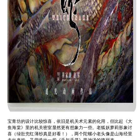
宝青坊的设计比较惊喜，依旧是机关术元素的化用，但比起《大
鱼海棠》里的机关密室显然更有想象力一些。老狐妖萝莉形象讨
喜（绿肚兜红薄纱真是好看！），两个陀螺小老头像是山海经里
走出来的，又营造出一些《千与千寻》里池汤的瑰丽来。