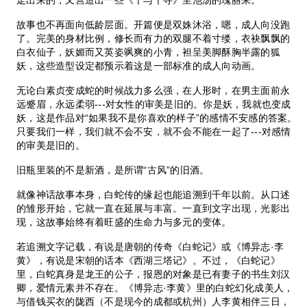
故事也不再面向低龄层面。开篇便是双姝沐浴，嗯，成人向没跑
了。完美的身材比例，修长而有力的双腿不着寸缕，衣袂飘飘的
白衣仙子，妖媚而又英姿飒爽的小青，袒呈美脚酥胸半露的狐
妖，这些造型设定都预示着这是一部标准的成人向动画。
无论白素贞变成蛇的时候战力多么强，在人形时，在男主面前永
远蹙眉，永远柔弱---对女性的审美是旧的。你是妖，我就也变成
妖，这是作品对“如果我不是你喜欢的样子”的感情不安感的答案。
只要我们一样，我们就不会不安，就不会不能在一起了---对感情
的审美是旧的。
旧瓶里装的不是新酒，是所谓“古风”的旧酒。
就像神话故事本身，白蛇传的缘起也能追溯到千年以前。从口述
的雏形开始，它就一直在延展与丰富。一直到文字出现，光影出
现，这故事始终有着旺盛的生命力与多元的变体。
若追溯文字记载，有说是唐朝的传奇《白蛇记》或《博异志·李
黄》，有说是宋朝的话本《西湖三塔记》。不过，《白蛇记》
里，白蛇真身是龙王的公子，报恩的对象是已有妻子的书生刘汉
卿，爱情元素并不存在。《博异志·李黄》里的白蛇幻化成美人，
与借钱买衣的陇西（不是现今的成都或杭州）人李黄相伴三日，