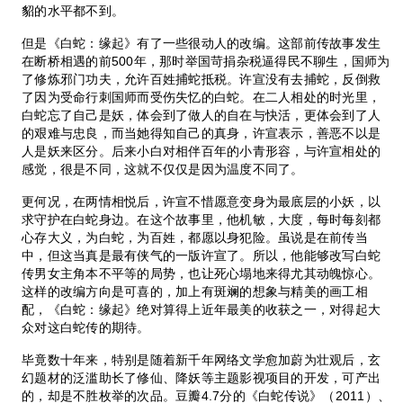
貂的水平都不到。
但是《白蛇：缘起》有了一些很动人的改编。这部前传故事发生
在断桥相遇的前500年，那时举国苛捐杂税逼得民不聊生，国师为
了修炼邪门功夫，允许百姓捕蛇抵税。许宣没有去捕蛇，反倒救
了因为受命行刺国师而受伤失忆的白蛇。在二人相处的时光里，
白蛇忘了自己是妖，体会到了做人的自在与快活，更体会到了人
的艰难与忠良，而当她得知自己的真身，许宣表示，善恶不以是
人是妖来区分。后来小白对相伴百年的小青形容，与许宣相处的
感觉，很是不同，这就不仅仅是因为温度不同了。
更何况，在两情相悦后，许宣不惜愿意变身为最底层的小妖，以
求守护在白蛇身边。在这个故事里，他机敏，大度，每时每刻都
心存大义，为白蛇，为百姓，都愿以身犯险。虽说是在前传当
中，但这当真是最有侠气的一版许宣了。所以，他能够改写白蛇
传男女主角本不平等的局势，也让死心塌地来得尤其动魄惊心。
这样的改编方向是可喜的，加上有斑斓的想象与精美的画工相
配，《白蛇：缘起》绝对算得上近年最美的收获之一，对得起大
众对这白蛇传的期待。
毕竟数十年来，特别是随着新千年网络文学愈加蔚为壮观后，玄
幻题材的泛滥助长了修仙、降妖等主题影视项目的开发，可产出
的，却是不胜枚举的次品。豆瓣4.7分的《白蛇传说》（2011）、