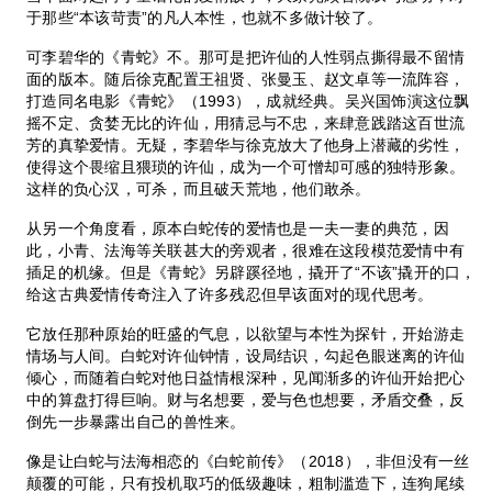
于那些“本该苛责”的凡人本性，也就不多做计较了。
可李碧华的《青蛇》不。那可是把许仙的人性弱点撕得最不留情
面的版本。随后徐克配置王祖贤、张曼玉、赵文卓等一流阵容，
打造同名电影《青蛇》（1993），成就经典。吴兴国饰演这位飘
摇不定、贪婪无比的许仙，用猜忌与不忠，来肆意践踏这百世流
芳的真挚爱情。无疑，李碧华与徐克放大了他身上潜藏的劣性，
使得这个畏缩且猥琐的许仙，成为一个可憎却可感的独特形象。
这样的负心汉，可杀，而且破天荒地，他们敢杀。
从另一个角度看，原本白蛇传的爱情也是一夫一妻的典范，因
此，小青、法海等关联甚大的旁观者，很难在这段模范爱情中有
插足的机缘。但是《青蛇》另辟蹊径地，撬开了“不该”撬开的口，
给这古典爱情传奇注入了许多残忍但早该面对的现代思考。
它放任那种原始的旺盛的气息，以欲望与本性为探针，开始游走
情场与人间。白蛇对许仙钟情，设局结识，勾起色眼迷离的许仙
倾心，而随着白蛇对他日益情根深种，见闻渐多的许仙开始把心
中的算盘打得巨响。财与名想要，爱与色也想要，矛盾交叠，反
倒先一步暴露出自己的兽性来。
像是让白蛇与法海相恋的《白蛇前传》（2018），非但没有一丝
颠覆的可能，只有投机取巧的低级趣味，粗制滥造下，连狗尾续