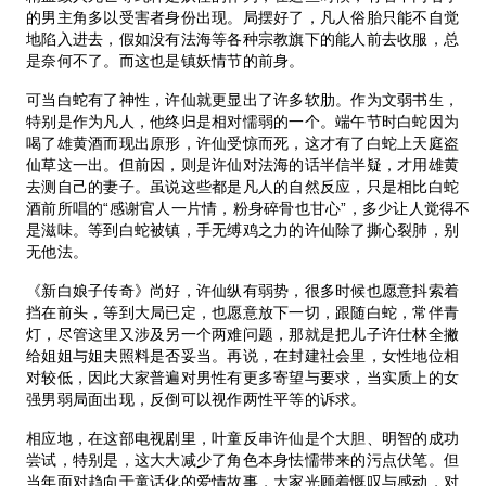
的男主角多以受害者身份出现。局摆好了，凡人俗胎只能不自觉
地陷入进去，假如没有法海等各种宗教旗下的能人前去收服，总
是奈何不了。而这也是镇妖情节的前身。
可当白蛇有了神性，许仙就更显出了许多软肋。作为文弱书生，
特别是作为凡人，他终归是相对懦弱的一个。端午节时白蛇因为
喝了雄黄酒而现出原形，许仙受惊而死，这才有了白蛇上天庭盗
仙草这一出。但前因，则是许仙对法海的话半信半疑，才用雄黄
去测自己的妻子。虽说这些都是凡人的自然反应，只是相比白蛇
酒前所唱的“感谢官人一片情，粉身碎骨也甘心”，多少让人觉得不
是滋味。等到白蛇被镇，手无缚鸡之力的许仙除了撕心裂肺，别
无他法。
《新白娘子传奇》尚好，许仙纵有弱势，很多时候也愿意抖索着
挡在前头，等到大局已定，也愿意放下一切，跟随白蛇，常伴青
灯，尽管这里又涉及另一个两难问题，那就是把儿子许仕林全撇
给姐姐与姐夫照料是否妥当。再说，在封建社会里，女性地位相
对较低，因此大家普遍对男性有更多寄望与要求，当实质上的女
强男弱局面出现，反倒可以视作两性平等的诉求。
相应地，在这部电视剧里，叶童反串许仙是个大胆、明智的成功
尝试，特别是，这大大减少了角色本身怯懦带来的污点伏笔。但
当年面对趋向于童话化的爱情故事，大家光顾着慨叹与感动，对