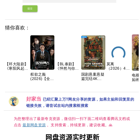
提交
猜你喜欢：
【环大陆剧】
【BL泰剧】
莫离
《寒阳风起春
《怦然与你
（2026）4K
山境
(2026)》
臻彩 白鹿/丞
国剧悬案悬疑
权欲之巅
电视
(2026)》
【1080P】
磊[中国大陆]
篇完结4K高
(2026)【全
如画
【1080P】
【泰语中字】
[爱情/古装]
清 国剧《悬
10集】
网盘
【官中/外挂
【12集全】
[单集约
案》全集上线
【1080p】
清免
中字/三无
1.3GB]
王传君江奇霖
【韩语】【中
载
版】【共16
杨烁主演
文字幕】
好家当
集】
已经汇聚上万T网友分享的资源，如果主贴和回复里的
【13.7G】惊
悚 悬疑 」
链接失效，请尝试在站内搜索框搜索
为您整理出了最新夸克资源，微信扫一扫下面二维码查看腾讯文档或
点击
最新网盘资源
。支持搜索，持续更新，建议收藏。🙏