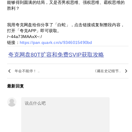
能够得到圆满的结局，又是否男权思维、强权思维、霸权思维的
胜利？
我用夸克网盘给你分享了「白蛇」，点击链接或复制整段内容，
打开「夸克APP」即可获取。
/~44a73MAAxX~:/
链接：
https://pan.quark.cn/s/9346015490bd
夸克网盘80T扩容和免费SVIP获取攻略
keyboard_arrow_left
keyboard_arrow_right
年会不能停！ ..
《藏在史记细节..
最新回复