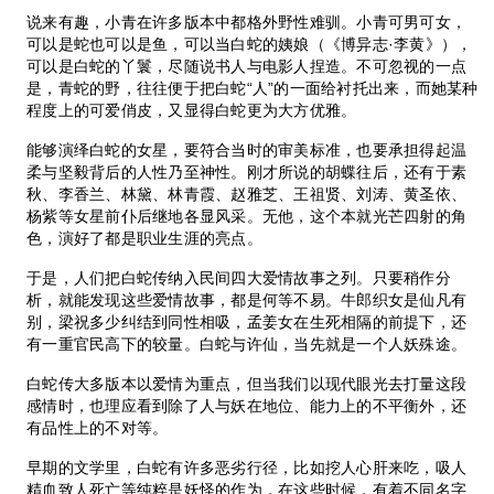
说来有趣，小青在许多版本中都格外野性难驯。小青可男可女，
可以是蛇也可以是鱼，可以当白蛇的姨娘（《博异志·李黄》），
可以是白蛇的丫鬟，尽随说书人与电影人捏造。不可忽视的一点
是，青蛇的野，往往便于把白蛇“人”的一面给衬托出来，而她某种
程度上的可爱俏皮，又显得白蛇更为大方优雅。
能够演绎白蛇的女星，要符合当时的审美标准，也要承担得起温
柔与坚毅背后的人性乃至神性。刚才所说的胡蝶往后，还有于素
秋、李香兰、林黛、林青霞、赵雅芝、王祖贤、刘涛、黄圣依、
杨紫等女星前仆后继地各显风采。无他，这个本就光芒四射的角
色，演好了都是职业生涯的亮点。
于是，人们把白蛇传纳入民间四大爱情故事之列。只要稍作分
析，就能发现这些爱情故事，都是何等不易。牛郎织女是仙凡有
别，梁祝多少纠结到同性相吸，孟姜女在生死相隔的前提下，还
有一重官民高下的较量。白蛇与许仙，当先就是一个人妖殊途。
白蛇传大多版本以爱情为重点，但当我们以现代眼光去打量这段
感情时，也理应看到除了人与妖在地位、能力上的不平衡外，还
有品性上的不对等。
早期的文学里，白蛇有许多恶劣行径，比如挖人心肝来吃，吸人
精血致人死亡等纯粹是妖怪的作为，在这些时候，有着不同名字