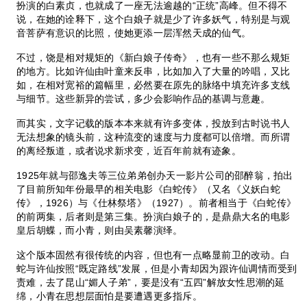
扮演的白素贞，也就成了一座无法逾越的“正统”高峰。但不得不
说，在她的诠释下，这个白娘子就是少了许多妖气，特别是与观
音菩萨有意识的比照，使她更添一层浑然天成的仙气。
不过，饶是相对规矩的《新白娘子传奇》，也有一些不那么规矩
的地方。比如许仙由叶童来反串，比如加入了大量的吟唱，又比
如，在相对宽裕的篇幅里，必然要在原先的脉络中填充许多支线
与细节。这些新异的尝试，多少会影响作品的基调与意趣。
而其实，文字记载的版本本来就有许多变体，投放到古时说书人
无法想象的镜头前，这种流变的速度与力度都可以倍增。而所谓
的离经叛道，或者说求新求变，近百年前就有迹象。
1925年就与邵逸夫等三位弟弟创办天一影片公司的邵醉翁，拍出
了目前所知年份最早的相关电影《白蛇传》（又名《义妖白蛇
传》，1926）与《仕林祭塔》（1927）。前者相当于《白蛇传》
的前两集，后者则是第三集。扮演白娘子的，是鼎鼎大名的电影
皇后胡蝶，而小青，则由吴素馨演绎。
这个版本固然有很传统的内容，但也有一点略显前卫的改动。白
蛇与许仙按照“既定路线”发展，但是小青却因为跟许仙调情而受到
责难，去了昆山“媚人子弟”，要是没有“五四”解放女性思潮的延
绵，小青在思想层面怕是要遭遇更多指斥。