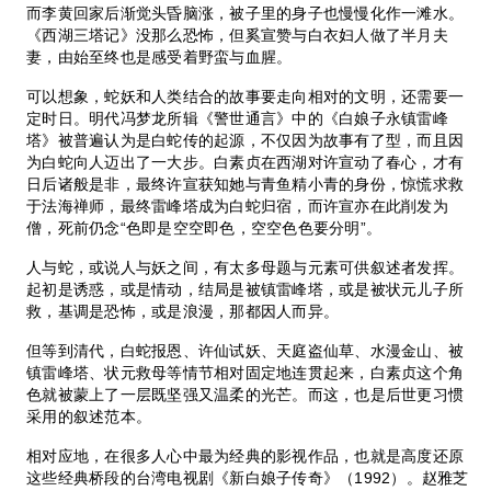
而李黄回家后渐觉头昏脑涨，被子里的身子也慢慢化作一滩水。
《西湖三塔记》没那么恐怖，但奚宣赞与白衣妇人做了半月夫
妻，由始至终也是感受着野蛮与血腥。
可以想象，蛇妖和人类结合的故事要走向相对的文明，还需要一
定时日。明代冯梦龙所辑《警世通言》中的《白娘子永镇雷峰
塔》被普遍认为是白蛇传的起源，不仅因为故事有了型，而且因
为白蛇向人迈出了一大步。白素贞在西湖对许宣动了春心，才有
日后诸般是非，最终许宣获知她与青鱼精小青的身份，惊慌求救
于法海禅师，最终雷峰塔成为白蛇归宿，而许宣亦在此削发为
僧，死前仍念“色即是空空即色，空空色色要分明”。
人与蛇，或说人与妖之间，有太多母题与元素可供叙述者发挥。
起初是诱惑，或是情动，结局是被镇雷峰塔，或是被状元儿子所
救，基调是恐怖，或是浪漫，那都因人而异。
但等到清代，白蛇报恩、许仙试妖、天庭盗仙草、水漫金山、被
镇雷峰塔、状元救母等情节相对固定地连贯起来，白素贞这个角
色就被蒙上了一层既坚强又温柔的光芒。而这，也是后世更习惯
采用的叙述范本。
相对应地，在很多人心中最为经典的影视作品，也就是高度还原
这些经典桥段的台湾电视剧《新白娘子传奇》（1992）。赵雅芝