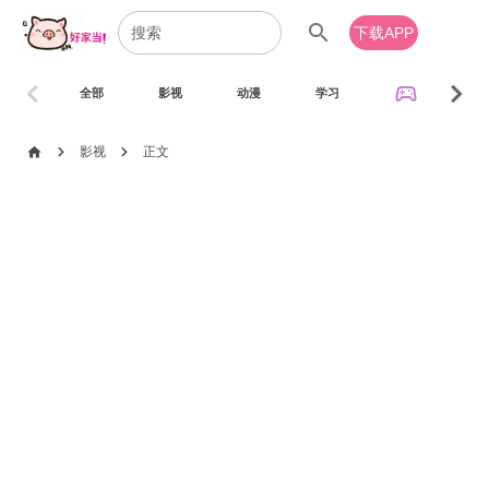
search
下载APP
chevron_left
chevron_right
sports_esports
全部
影视
动漫
学习
音乐
chevron_right
chevron_right
home
影视
正文