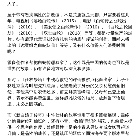
人了。
至于带有恶搞属性的新改编，不是荒唐就是无聊。只需要看这几
年，电视剧《嘻哈白蛇传》（2015），电影《白蛇传之囧蛇出
洞》（2016）、《美女记之白蛇新传》（2016）、《白蛇之轮回
劫》（2016）、《双世白蛇》（2018）等等，都是批量生产的烂
片，徒有后现代意识却没有扎实的功底与虔诚的创作。而尚未播
出的《诡案组之白蛇妖仙》等等，又有什么值得人们浪费时间
呢？
很多创作者都把白蛇传想狭窄了，这个既是中国的传奇也可以是
世界的故事，仍有许多地方可以深入和发挥。
那时，《仕林祭塔》中伤心欲绝的许仙被佛点化而出家，儿子仕
林赴京应考时想先找法海，还被隐藏了身份的父亲劝慰勿念旧
怨，等他高中后衣锦还乡，前去拜祭雷峰塔，父母却已登上仙
界，表示不能再恋尘世。这样超凡脱俗的结局，放到当下语境
里，未必是圆满的。
而《新白娘子传奇》中许仕林的故事也用了很多篇幅展现，最终
让他目睹位列仙班的，还有小青。“收编”意识的强烈，也给后人提
供一个思考的角度，曾经野性十足的小青从男妖变成女妖再得道
升仙，是品性的成长，还是镇压的延续？而法海在两个版本里都