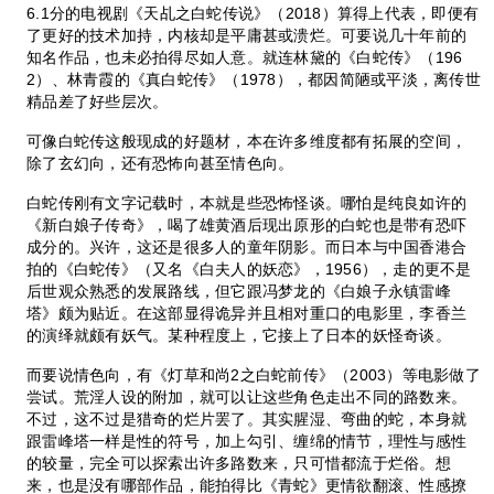
6.1分的电视剧《天乩之白蛇传说》（2018）算得上代表，即便有
了更好的技术加持，内核却是平庸甚或溃烂。可要说几十年前的
知名作品，也未必拍得尽如人意。就连林黛的《白蛇传》（196
2）、林青霞的《真白蛇传》（1978），都因简陋或平淡，离传世
精品差了好些层次。
可像白蛇传这般现成的好题材，本在许多维度都有拓展的空间，
除了玄幻向，还有恐怖向甚至情色向。
白蛇传刚有文字记载时，本就是些恐怖怪谈。哪怕是纯良如许的
《新白娘子传奇》，喝了雄黄酒后现出原形的白蛇也是带有恐吓
成分的。兴许，这还是很多人的童年阴影。而日本与中国香港合
拍的《白蛇传》（又名《白夫人的妖恋》，1956），走的更不是
后世观众熟悉的发展路线，但它跟冯梦龙的《白娘子永镇雷峰
塔》颇为贴近。在这部显得诡异并且相对重口的电影里，李香兰
的演绎就颇有妖气。某种程度上，它接上了日本的妖怪奇谈。
而要说情色向，有《灯草和尚2之白蛇前传》（2003）等电影做了
尝试。荒淫人设的附加，就可以让这些角色走出不同的路数来。
不过，这不过是猎奇的烂片罢了。其实腥湿、弯曲的蛇，本身就
跟雷峰塔一样是性的符号，加上勾引、缠绵的情节，理性与感性
的较量，完全可以探索出许多路数来，只可惜都流于烂俗。想
来，也是没有哪部作品，能拍得比《青蛇》更情欲翻滚、性感撩