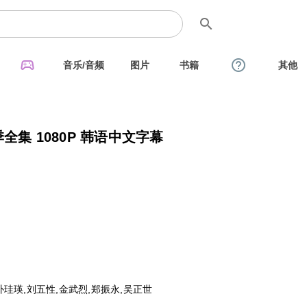
search
sports_esports
help_outline
音乐/音频
图片
书籍
其他
季全集 1080P 韩语中文字幕
朴珪瑛,刘五性,金武烈,郑振永,吴正世