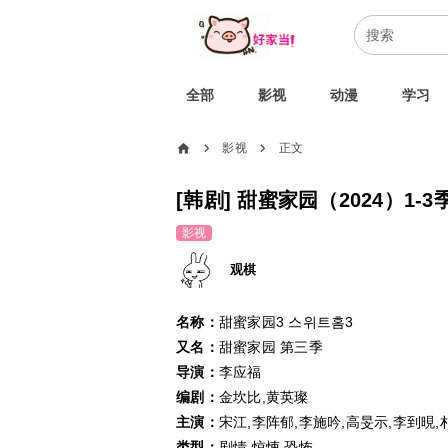
全部
影视
动漫
学习
home
影视
正文
chevron_right
chevron_right
[韩剧] 甜蜜家园（2024）1-3
影视
观棋
名称：
甜蜜家园3 스위트홈3
又名：
甜蜜家园 第三季
导演：
李应福
编剧：
金坎比,黄英璨
主演：
宋江,李阵郁,李施吟,高旻示,李到晛,
类型：
剧情,惊悚,恐怖