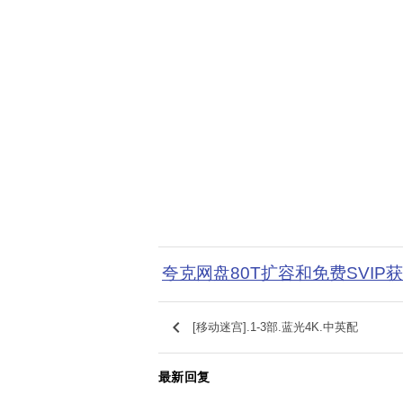
夸克网盘80T扩容和免费SVIP
keyboard_arrow_left
[移动迷宫].1-3部.蓝光4K.中英配
最新回复