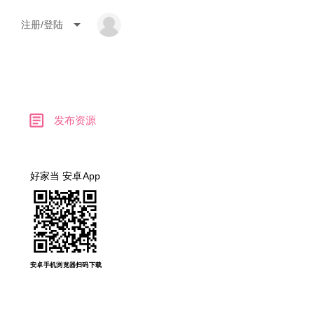
arrow_drop_down
注册/登陆
article
发布资源
好家当 安卓App
安卓手机浏览器扫码下载