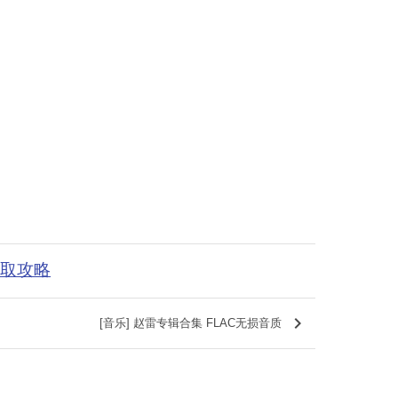
获取攻略
keyboard_arrow_right
[音乐] 赵雷专辑合集 FLAC无损音质