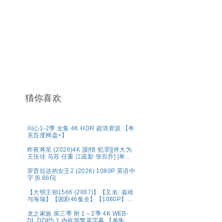
猜你喜欢
问心1-2季 全集 4K HDR 超清资源 【夸
克百度网盘+】
昨夜将至 (2026)4K [剧情 犯罪][佟大为
王佳佳 马苏 任重 江疏影 张百乔] [单集
约1.6GB]
穿普拉达的女王2 (2026) 1080P 英语中
字 [6.66G]
【大明王朝1566 (2007)】【又名: 嘉靖
与海瑞】【国剧46集全】【1080P】
【国语中字（79.6GB）】【豆瓣9.8
分】【剧情 / 历史】【陈宝国 / 黄志忠 /
龙之家族 第三季 附 1～2季 4K WEB-
倪大红 】夸克
DL.DDP5.1 内嵌简繁英字幕 【单集