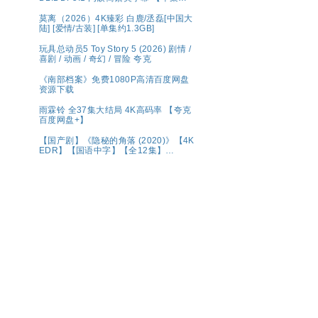
7GB左右】
莫离（2026）4K臻彩 白鹿/丞磊[中国大
陆] [爱情/古装] [单集约1.3GB]
玩具总动员5 Toy Story 5 (2026) 剧情 /
喜剧 / 动画 / 奇幻 / 冒险 夸克
《南部档案》免费1080P高清百度网盘
资源下载
雨霖铃 全37集大结局 4K高码率 【夸克
百度网盘+】
【国产剧】《隐秘的角落 (2020)》【4K
EDR】【国语中字】【全12集】
【66G】