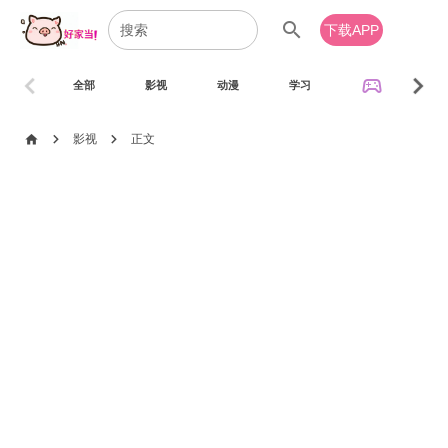
search
下载APP
chevron_left
chevron_right
sports_esports
全部
影视
动漫
学习
音乐
chevron_right
chevron_right
home
影视
正文