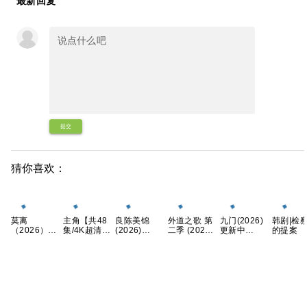
最新回复
提交
猜你喜欢：
莫离
主角【共48
良陈美锦
外道之歌 第
九门(2026)
韩剧|检
（2026）4K
集/4K超清
(2026)
二季 (2026)
更新中
的提案
臻彩 白鹿/丞
DV.HDR】
1080P [中国
【附1~2季】
[4K+1080P.
磊[中国大陆]
张艺谋监
大陆] [剧情/
剧情 / 悬疑
国语中字网
[爱情/古装]
制，王菲献
古装]任敏/此
又名: 外道の
盘资源][1GB
[单集约
唱 夸克
沙/董思成 国
歌 2 夸克
集]
1.3GB]
语中字