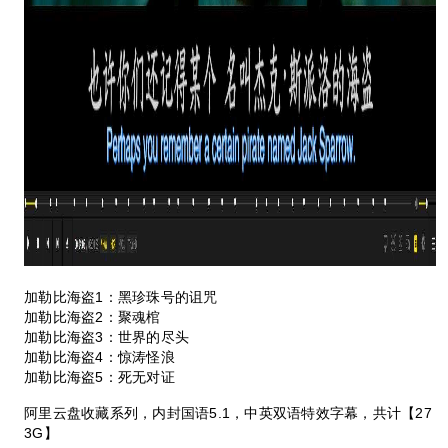
加勒比海盗1：黑珍珠号的诅咒
加勒比海盗2：聚魂棺
加勒比海盗3：世界的尽头
加勒比海盗4：惊涛怪浪
加勒比海盗5：死无对证
阿里云盘收藏系列，内封国语5.1，中英双语特效字幕，共计【27
3G】