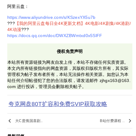
阿里云盘：
https://www.aliyundrive.com/s/KSzexYX5u7b
???
【我的阿里云盘每日全4K更新文档】4K电影/4K剧集/4K港剧/
4K动漫
???
https://docs.qq.com/doc/DWXZBWmtxd0x5SlFF
侵权免责声明
本站所有资源链接为网友自发上传，本站不存储任何实质资源。
本文内所有链接指向的网盘资源，其版权归版权方所有，其实际
管理权为帖子发布者所有，本站无法操作相关资源。如您认为本
站任何介绍帖侵犯了您的合法版权，请发送邮件 zjhgx163@163.
com 进行投诉，管理员会删除相关帖子。
夸克网盘80T扩容和免费SVIP获取攻略
keyboard_arrow_left
keyboard_arrow_right
大C度俄国喜剧..
B站付费课程 ..