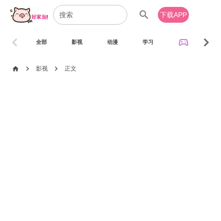
search
下载APP
chevron_left
chevron_right
sports_esports
全部
影视
动漫
学习
音乐
chevron_right
chevron_right
home
影视
正文