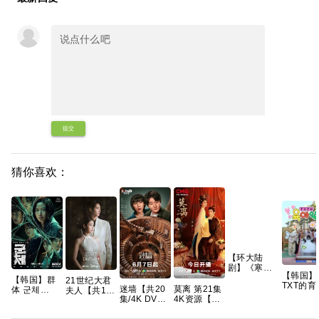
提交
猜你喜欢：
【环大陆
剧】《寒阳
【韩国】
风起春山境
【韩国】群
21世纪大君
TXT的育
(2026)》
莫离 第21集
迷墙【共20
体 군체
夫人【共12
日记 (202
【1080P】
4K资源【实
集/4K DV
(2026) 动作
集/1080P高
家庭 / 真
【官中/外挂
时更新】超
HDR】手慢
/ 科幻 / 悬疑
码中字】
秀 又名: 
中字/三无
清在线 网盘