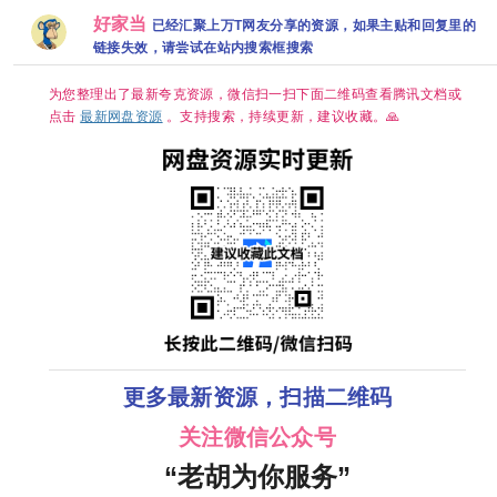
无 【郭京
/ 惊悚 又名:
【李知恩、
的育兒日記
版】【共16
下载
飞、任素汐
尸杀禁区(港)
边佑锡｜喜
好家当
已经汇聚上万T网友分享的资源，如果主贴和回复里的
TXT's
集】
｜喜剧/悬
/ 尸速禁区
剧/爱情】夸
Parentin
疑】夸克
(台) 夸克 影
链接失效，请尝试在站内搜索框搜索
克
Diary 夸
片讲述了因
Wavve
不明感染事
이브）将
件而被封锁
为您整理出了最新夸克资源，微信扫一扫下面二维码查看腾讯文档或
5 月 1 日
的建筑内，
点击
最新网盘资源
。支持搜索，持续更新，建议收藏。🙏
（周五）
孤立无援的
家公开宣
幸存者们对
传奇综艺
抗以无法预
归的《TX
测形态进化
的育儿日
的感染者的
记》
故事。
更多最新资源，扫描二维码
关注微信公众号
“老胡为你服务”