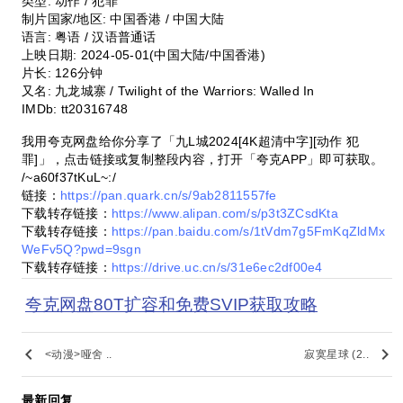
类型: 动作 / 犯罪
制片国家/地区: 中国香港 / 中国大陆
语言: 粤语 / 汉语普通话
上映日期: 2024-05-01(中国大陆/中国香港)
片长: 126分钟
又名: 九龙城寨 / Twilight of the Warriors: Walled In
IMDb: tt20316748
我用夸克网盘给你分享了「九L城2024[4K超清中字][动作 犯
罪]」，点击链接或复制整段内容，打开「夸克APP」即可获取。
/~a60f37tKuL~:/
链接：
https://pan.quark.cn/s/9ab2811557fe
下载转存链接：
https://www.alipan.com/s/p3t3ZCsdKta
下载转存链接：
https://pan.baidu.com/s/1tVdm7g5FmKqZldMx
WeFv5Q?pwd=9sgn
下载转存链接：
https://drive.uc.cn/s/31e6ec2df00e4
夸克网盘80T扩容和免费SVIP获取攻略
keyboard_arrow_left
keyboard_arrow_right
<动漫>哑舍 ..
寂寞星球 (2..
最新回复