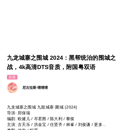
九龙城寨之围城 2024：黑帮统治的围城之
战，4k高清DTS音质，附国粤双语
影视
尼古拉斯·哩哩哩
九龙城寨之围城 九龍城寨·圍城 (2024)
导演: 郑保瑞
编剧: 欧健儿 / 岑君茜 / 陈大利 / 黎俊
主演: 古天乐 / 洪金宝 / 任贤齐 / 林峯 / 刘俊谦 / 更多...