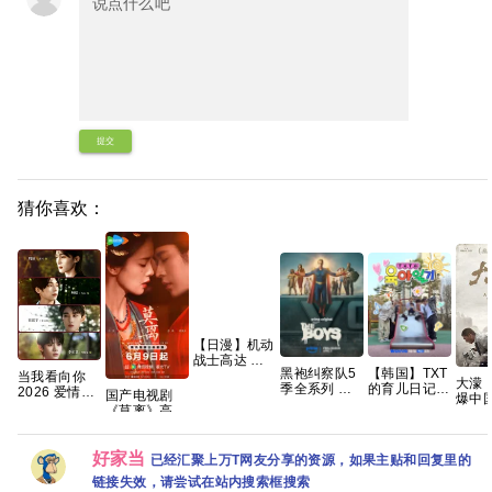
提交
猜你喜欢：
【日漫】机动
战士高达 闪
黑袍纠察队5
【韩国】TXT
光的哈萨维
当我看向你
大濛
季全系列 手
的育儿日记
喀耳刻的魔女
2026 爱情同
国产电视剧
爆中
慢无 【动作
(2026) 家庭 /
（2026）
性 双男主 朱
《莫离》高清
🈲手
科幻/喜剧犯
真人秀 又名:
【含第一部】
镜旭 罗殿夏
免费在线观看
该片
罪】夸克
TXT的育兒日
【剧情 / 科
霁川 左右 已
百度网盘资源
62届
記 / TXT's
幻】【内嵌中
更最新 夸克
好家当
分享
最佳
已经汇聚上万T网友分享的资源，如果主贴和回复里的
Parenting
字】【豆瓣：
佳原
Diary 夸克
链接失效，请尝试在站内搜索框搜索
8.1】夸克
等5项