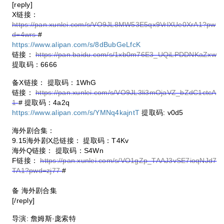
[reply]
X链接：
https://pan.xunlei.com/s/VO9JL8MW53E5qx9VrlXUe0XrA1?pw
d=4wrs
#
https://www.alipan.com/s/8dBubGeLfcK
链接：
https://pan.baidu.com/s/1xb0m76E3_UQiLPDDNKaZxw
提取码：6666
备X链接： 提取码：1WhG
链接：
https://pan.xunlei.com/s/VO9JL3li3mOjaVZ_bZdC1ctcA
1
# 提取码：4a2q
https://www.alipan.com/s/YMNq4kajntT
提取码: v0d5
海外剧合集：
9.15海外剧X总链接： 提取码：T4Kv
海外Q链接： 提取码：S4Wn
F链接：
https://pan.xunlei.com/s/VO1gZp_TAAJ3vSE7ioqNJd7
TA1?pwd=zj77
#
备 海外剧合集
[/reply]
导演: 詹姆斯·庞索特