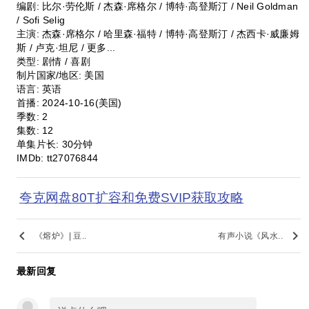
编剧: 比尔·劳伦斯 / 杰森·席格尔 / 博特·高登斯汀 / Neil Goldman
/ Sofi Selig
主演: 杰森·席格尔 / 哈里森·福特 / 博特·高登斯汀 / 杰西卡·威廉姆
斯 / 卢克·坦尼 / 更多...
类型: 剧情 / 喜剧
制片国家/地区: 美国
语言: 英语
首播: 2024-10-16(美国)
季数: 2
集数: 12
单集片长: 30分钟
IMDb: tt27076844
夸克网盘80T扩容和免费SVIP获取攻略
keyboard_arrow_left
keyboard_arrow_right
《熔炉》| 豆..
有声小说《风水..
最新回复