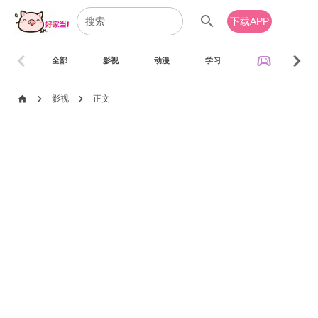
search
下载APP
chevron_left
chevron_right
sports_esports
全部
影视
动漫
学习
音乐
chevron_right
chevron_right
home
影视
正文