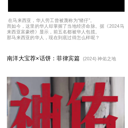
在马来西亚，华人劳工曾被蔑称为“猪仔”。
而如今，这里的华人却掌握了当地经济命脉。据《2024马
来西亚富豪榜》显示，前五名都被华人包揽。
那马来西亚的华人，现在到底过得怎么样呢？
南洋大宝荐×话饼：菲律宾篇
(2024) 神佑之地