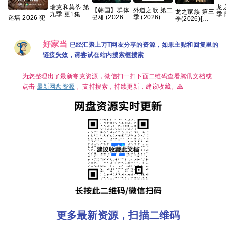
瑞克和莫蒂 第
龙之
【韩国】群体
外道之歌 第二
龙之家族 第三
九季 更1集 官
季 
군체 (2026)
季 (2026)
迷墙 2026 犯
季(2026)[更
中简繁
4K 
动作 / 科幻 /
【附1~2季】
罪 郭京飞 任
01集]
DL.
悬疑 / 惊悚 又
剧情 / 悬疑 又
素汐 已更最新
[4K.DV.HDR]
内
名: 尸杀禁区
名: 外道の歌
夸克
[高码率][内封
幕 
好家当
已经汇聚上万T网友分享的资源，如果主贴和回复里的
(港) / 尸速禁
2 夸克
简繁英][附1-2
7G
区(台) 夸克 影
季][8GB集]
链接失效，请尝试在站内搜索框搜索
片讲述了因不
明感染事件而
被封锁的建筑
为您整理出了最新夸克资源，微信扫一扫下面二维码查看腾讯文档或
内，孤立无援
点击
最新网盘资源
。支持搜索，持续更新，建议收藏。🙏
的幸存者们对
抗以无法预测
形态进化的感
染者的故事。
更多最新资源，扫描二维码