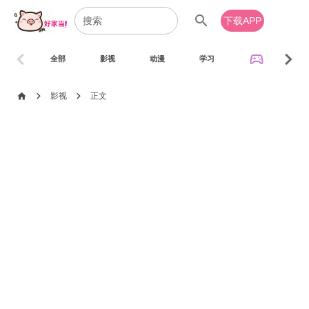
search
下载APP
chevron_left
chevron_right
sports_esports
全部
影视
动漫
学习
音乐
chevron_right
chevron_right
home
影视
正文