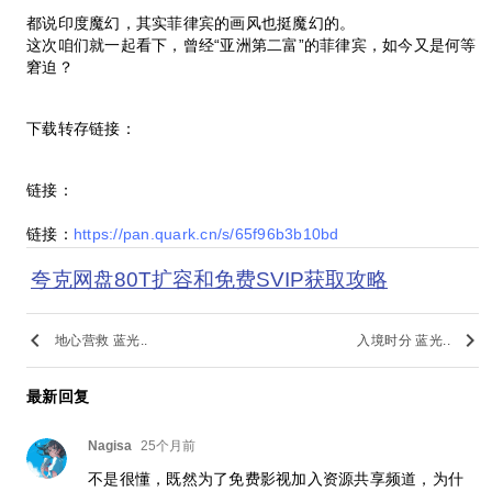
都说印度魔幻，其实菲律宾的画风也挺魔幻的。
这次咱们就一起看下，曾经“亚洲第二富”的菲律宾，如今又是何等
窘迫？
下载转存链接：
链接：
链接：
https://pan.quark.cn/s/65f96b3b10bd
夸克网盘80T扩容和免费SVIP获取攻略
keyboard_arrow_left
keyboard_arrow_right
地心营救 蓝光..
入境时分 蓝光..
最新回复
Nagisa
25个月前
不是很懂，既然为了免费影视加入资源共享频道，为什