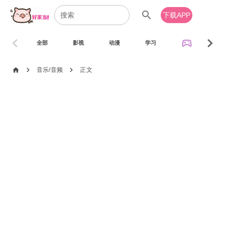
search
下载APP
chevron_left
chevron_right
sports_esports
全部
影视
动漫
学习
音乐
chevron_right
chevron_right
home
音乐/音频
正文