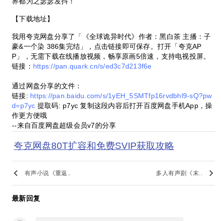
界都为之瑟瑟发抖！
【下载地址】
我用夸克网盘分享了「《全球诡异时代》作者：黑白茶 主播：子
豪&一个染 386集完结」，点击链接即可保存。打开「夸克AP
P」，无需下载在线播放视频，畅享原画5倍速，支持电视投屏。
链接：
https://pan.quark.cn/s/ed3c7d213f6e
通过网盘分享的文件：
链接:
https://pan.baidu.com/s/1yEH_5SMTfp16rvdbhl9-sQ?pw
d=p7yc
提取码: p7yc 复制这段内容后打开百度网盘手机App，操
作更方便哦
--来自百度网盘超级会员v7的分享
夸克网盘80T扩容和免费SVIP获取攻略
keyboard_arrow_left
keyboard_arrow_right
有声小说《重返..
多人有声剧《末..
最新回复