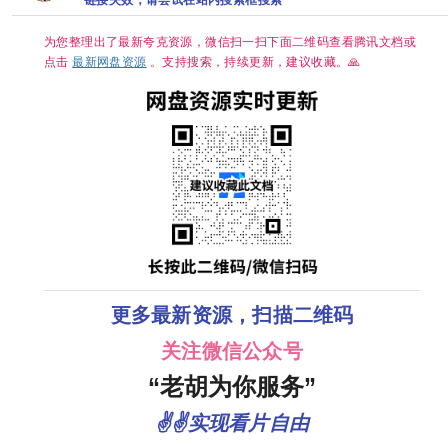
中字】【单
著剧本 等5项
集/0.9G】【大
大奖🏆 夸克
陆：剧情 】
为您整理出了最新夸克资源，微信扫一扫下面二维码查看腾讯文档或
【主演: 陈都灵
/ 周翊然】
点击
最新网盘资源
。支持搜索，持续更新，建议收藏。🙏
更多最新资源，扫描二维码
关注微信公众号
“老胡为你服务”
✌✌实现看片自由