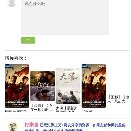
提交
猜你喜欢：
【国影】《镖
人：风起大漠
(2026)》
【台剧】《今
大濛【最新火
【1080P&4K
夜一起为爱鼓
翘楚 热播国剧
【翘楚
爆中国台湾片
【国语中字】
掌 (2024)》
【夸克百度网
(2026)】】
🈲手慢无】 该
【20.7G】
【1080P】
盘+】
【24集持续更
片荣获第62届
【国语中字】
好家当
新】【1080P
金🐴奖✨ 最佳
已经汇聚上万T网友分享的资源，如果主贴和回复里的
【12集全】
高码】【国语
影片、最佳原
【15.8G】
链接失效，请尝试在站内搜索框搜索