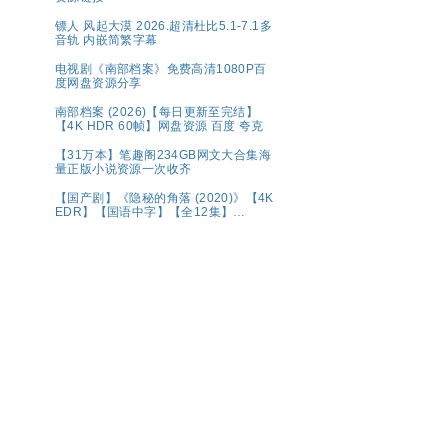
禹兮｜ 夸克【精选】
镖人 风起大漠 2026.超清杜比5.1-7.1多
音轨 内嵌简繁字幕
电视剧《南部档案》免费高清1080P百
度网盘资源分享
南部档案 (2026)【每日更新至完结】
【4K HDR 60帧】网盘资源 百度 夸克
【31万本】笔趣阁234GB网文大合集海
量正版小说资源一次收齐
【国产剧】《隐秘的角落 (2020)》【4K
EDR】【国语中字】【全12集】
【66G】