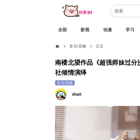
全部
影视
动漫
学习
home
音乐/音频
正文
chevron_right
chevron_right
南楼北望作品《超强师妹过分沙
社倾情演绎
音乐/音频
xhait