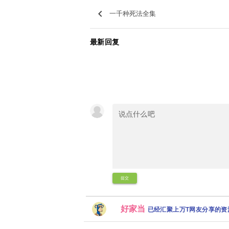
keyboard_arrow_left
一千种死法全集
最新回复
提交
好家当
已经汇聚上万T网友分享的