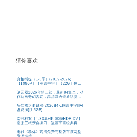
猜你喜欢
真相捕捉（1-3季）(2019-2026)
【1080P】【英语中字】【22G】惊悚
犯罪
沧元图2026年第三部，最新84集全，动
作动画奇幻古装，高清汉语普通话资源
分享
狄仁杰之血谜棺(2026)[4K.国语中字][网
盘资源][1.5GB]
南部档案【共33集/4K 60帧HDR DV】
南派三叔亲自操刀，盗墓宇宙经典再现
💫水鬼望乡，离奇命案；绝命死局，冒
险启航🌊南洋谜局，诡影交错！连环猎
电影《群体》高清免费完整版百度网盘
杀，高能对决💥奇幻/冒险【张新成、丁
资源链接