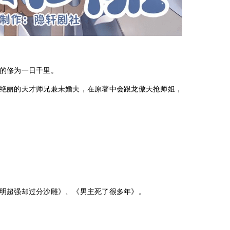
的修为一日千里。
绝丽的天才师兄兼未婚夫，在原著中会跟龙傲天抢师姐，
明超强却过分沙雕》、《男主死了很多年》。