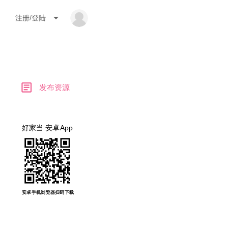
arrow_drop_down
注册/登陆
article
发布资源
好家当 安卓App
安卓手机浏览器扫码下载