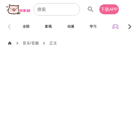
search
下载APP
chevron_left
chevron_right
sports_esports
全部
影视
动漫
学习
音乐
chevron_right
chevron_right
home
音乐/音频
正文