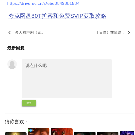
https://drive.uc.cn/s/e5e38498b1584
夸克网盘80T扩容和免费SVIP获取攻略
keyboard_arrow_left
keyboard_arrow_right
多人有声剧《鬼..
【日漫】前辈是..
最新回复
提交
猜你喜欢：