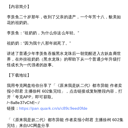
【内容简介】
李羡鱼二十岁那年，收到了父亲的遗产，一个年芳十八，貌美如
花的祖奶奶。
李羡鱼：“祖奶奶，为什么你这么年轻。”
祖奶奶：“因为我十八那年就死了。”
讲述了普通少年李羡鱼吞服黑水龙珠后一朝觉醒进入古妖血裔世
界，在外挂祖奶奶（黑水龙珠）的帮助下从一个普通少年升级打
怪成长为一代强者的故事。
【下载地址】
我用夸克网盘给你分享了「《原来我是妖二代》都市异能 作者卖
报小郎君 主播徐柯 602集完结」，点击链接或复制整段内容，打
开「夸克APP」即可获取。
/~8a8e37vChE~:/
链接：
https://pan.quark.cn/s/c89c9eed0fde
「《原来我是妖二代》都市异能 作者卖报小郎君 主播徐柯 602集
完结」来自UC网盘分享