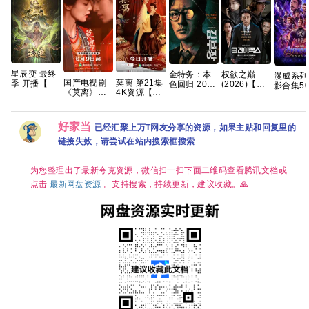
星辰变 最终
金特务：本
权欲之巅
漫威系列
国产电视剧
莫离 第21集
季 开播【更
色回归 2026
(2026)【全
影合集5
《莫离》高
4K资源【实
04集】【4K
苏志燮 / 崔大
10集】
4K REM
清免费在线
时更新】超
国字】网盘
勋 【夸克百
【1080p】
原盘 夸
观看百度网
清在线 网盘
资源
度网盘+】
【韩语】
盘资源分享
下载
【中文字
好家当
已经汇聚上万T网友分享的资源，如果主贴和回复里的
幕】
链接失效，请尝试在站内搜索框搜索
【13.7G】惊
悚 悬疑 」
为您整理出了最新夸克资源，微信扫一扫下面二维码查看腾讯文档或
点击
最新网盘资源
。支持搜索，持续更新，建议收藏。🙏