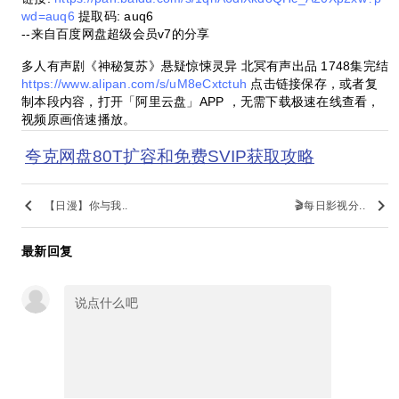
wd=auq6
提取码: auq6
--来自百度网盘超级会员v7的分享
多人有声剧《神秘复苏》悬疑惊悚灵异 北冥有声出品 1748集完结
https://www.alipan.com/s/uM8eCxtctuh
点击链接保存，或者复
制本段内容，打开「阿里云盘」APP ，无需下载极速在线查看，
视频原画倍速播放。
夸克网盘80T扩容和免费SVIP获取攻略
keyboard_arrow_left
keyboard_arrow_right
【日漫】你与我..
🎬每日影视分..
最新回复