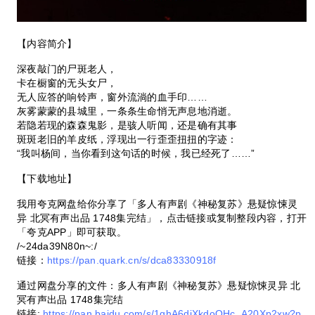
【内容简介】
深夜敲门的尸斑老人，
卡在橱窗的无头女尸，
无人应答的响铃声，窗外流淌的血手印……
灰雾蒙蒙的县城里，一条条生命悄无声息地消逝。
若隐若现的森森鬼影，是骇人听闻，还是确有其事
斑斑老旧的羊皮纸，浮现出一行歪歪扭扭的字迹：
“我叫杨间，当你看到这句话的时候，我已经死了……”
【下载地址】
我用夸克网盘给你分享了「多人有声剧《神秘复苏》悬疑惊悚灵
异 北冥有声出品 1748集完结」，点击链接或复制整段内容，打开
「夸克APP」即可获取。
/~24da39N80n~:/
链接：
https://pan.quark.cn/s/dca83330918f
通过网盘分享的文件：多人有声剧《神秘复苏》悬疑惊悚灵异 北
冥有声出品 1748集完结
链接:
https://pan.baidu.com/s/1qhA6diXkdoQHc_A20Xp2xw?p