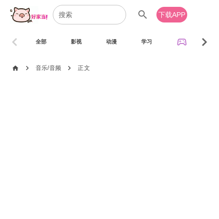
search
下载APP
chevron_left
chevron_right
sports_esports
全部
影视
动漫
学习
音乐
chevron_right
chevron_right
home
音乐/音频
正文