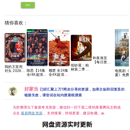
提交
猜你喜欢：
昨夜将至
【每日更新
纸钞屋：柏
中】 百度 夸
我的王室死
林第二季
克 网盘资源
除恶【16集
翘楚 全24集
电视剧《
对头 2026
(2026)[8集
全/4K超清臻
全4K超清
夏》免费
【更1-8集】
全][1080P.中
彩】手慢无
【国语中
清1080
【穿越、爱
字][43.1GB]
迷雾剧场，
字】【SDR
度网盘资
情】 【林智
开年人性犯
DDP5.1】
分享
妍 / 许南
好家当
已经汇聚上万T网友分享的资源，如果主贴和回复里的
罪大剧 夸克
【完结】网
俊】【韩剧
盘资源观看
中字】
链接失效，请尝试在站内搜索框搜索
为您整理出了最新夸克资源，微信扫一扫下面二维码查看腾讯文档或
点击
最新网盘资源
。支持搜索，持续更新，建议收藏。🙏