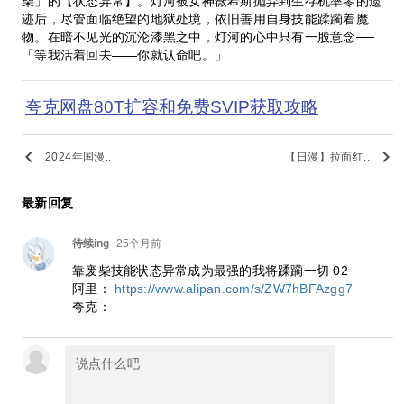
柴」的【状态异常】。灯河被女神薇希斯抛弃到生存机率零的遗
迹后，尽管面临绝望的地狱处境，依旧善用自身技能蹂躏着魔
物。在暗不见光的沉沦漆黑之中，灯河的心中只有一股意念──
「等我活着回去——你就认命吧。」
夸克网盘80T扩容和免费SVIP获取攻略
keyboard_arrow_left
keyboard_arrow_right
2024年国漫..
【日漫】拉面红..
最新回复
待续ing
25个月前
靠废柴技能状态异常成为最强的我将蹂躏一切 02
阿里：
https://www.alipan.com/s/ZW7hBFAzgg7
夸克：