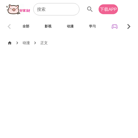
search
下载APP
chevron_left
chevron_right
sports_esports
全部
影视
动漫
学习
音乐
chevron_right
chevron_right
home
动漫
正文