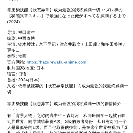
靠废柴技能【状态异常】成为最强的我将蹂躏一切 ハズレ枠の
【状態異常スキル】で最強になった俺がすべてを蹂躙するまで
(2024)
导演: 福田道生
编剧: 中西泰博
主演: 铃木崚汰 / 宫下早纪 / 津久井彩文 / 上田瞳 / 和多田美咲 /
更多...
类型: 动画
官方网站:
https://hazurewaku-anime.com
制片国家/地区: 日本
语言: 日语
首播: 2024(日本)
又名: 依靠被嫌弃的【状态异常技能】而成为最强的我最终蹂躏一
切
靠废柴技能【状态异常】成为最强的我将蹂躏一切的剧情简介 · ·
· · · ·
有「背景人物」之称的高中生三森灯河，和同班同学一起被召唤
到异世界。同学陆续获得A级、S级的勇者身份，却只有灯河一个
人是最低等的E级。而且他取得的技能，是在这个世界被视为「废