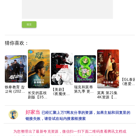
提交
猜你喜欢：
【GL泰
《逐爱
铁拳教育 참
瑞克和莫蒂
(2026) 
【美剧】
교육 (2026)
第九季 更1
名：追逐
莫离 第21集
长安的荔枝
《夜魔侠：
[4K-HDR]
集 官中简繁
情》
4K资源【实
剧版【35集
重生 第二
[内封多国字
【1080
时更新】超
全/4K超清
季》（附系
幕] [全10集]
【泰语中
清在线 网盘
HDR】 【雷
列）查理·考
【单集5～
字】【共
下载
佳音、岳云
克斯 文森特·
好家当
已经汇聚上万T网友分享的资源，如果主贴和回复里的
8GB】
集】
鹏｜悬疑/传
多诺费奥 克
奇】夸克
链接失效，请尝试在站内搜索框搜索
里斯滕·里特
2026/剧情/
动作/科幻/惊
为您整理出了最新夸克资源，微信扫一扫下面二维码查看腾讯文档或
悚/犯罪/奇