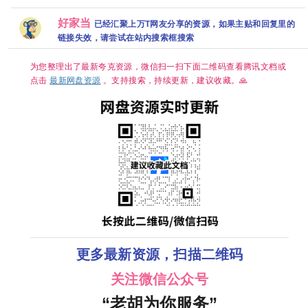
/ 喜剧 / 动画
惊悚] [荷丽
60FPS
2 4K全集网
[剧情/悬疑]
集上线 王传
/ 奇幻 / 冒险
黛·格兰杰 /
HiveWe
盘资源分享
[王骁 田曦薇
君江奇霖杨
夸克
帕帕·厄希度]
体中文字
好家当
已经汇聚上万T网友分享的资源，如果主贴和回复里的
王传君 董宝
烁主演
夸克/百
石]
链接失效，请尝试在站内搜索框搜索
盘资源【
集0.6～
0.8GB】
为您整理出了最新夸克资源，微信扫一扫下面二维码查看腾讯文档或
点击
最新网盘资源
。支持搜索，持续更新，建议收藏。🙏
更多最新资源，扫描二维码
关注微信公众号
“老胡为你服务”