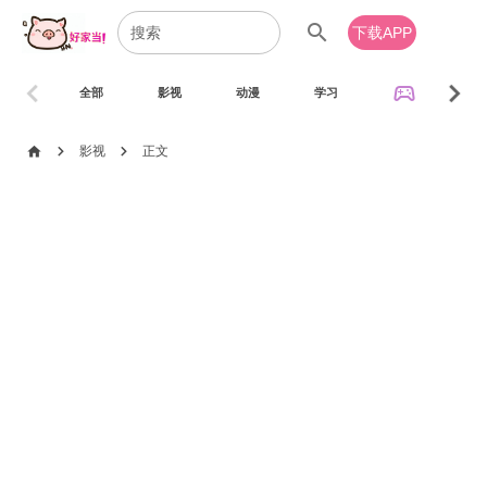
search
下载APP
chevron_left
chevron_right
sports_esports
全部
影视
动漫
学习
音乐
chevron_right
chevron_right
home
影视
正文