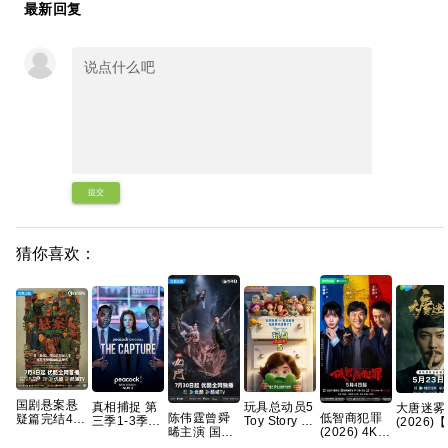
最新回复
提交
猜你喜欢：
国剧悬案悬
玩具总动员5
真相捕捉 第
大唐迷雾
陈伟霆曾舜
低智商犯罪
疑篇完结4K
Toy Story 5
三季1-3季
(2026)
晞主演 国剧
(2026) 4K
高清 国剧
(2026) 剧情
英剧 [剧情/
绍峰】4
九门/老九门
[中国大陆]
《悬案》全