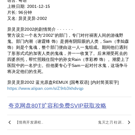
语言: 粤语
上映日期: 2001-12-15
片长: 96分钟
又名: 异灵灵异-2002
异灵灵异2002的剧情简介 · · · · · ·
警方设立一个名为“2002”的部门，专门对付祸害人间的游魂野
鬼。部门内潮（谢霆锋 饰）是拥有阴阳眼的人类，Sam（李灿森
饰）则是个鬼魂，整个部门便由这一人一鬼组成。期间他们遇到
了形形式式的加害人类的鬼魂，并一一收复了。后来潮受死去的
四婆所托，帮忙照顾住院中的孙女Rain（李彩桦 饰）。潮爱上了
医院中的一名护士。但他要专心于Sam一起对付水鬼，这场争斗
将决定他们的生死。
异灵灵异2002 蓝光原盘REMUX [国粤双语] [内封简英双字]
https://www.alipan.com/s/Z9rb3khdvqp
夸克网盘80T扩容和免费SVIP获取攻略
keyboard_arrow_left
keyboard_arrow_right
【情商开发课程..
鬼灭之刃 柱训..