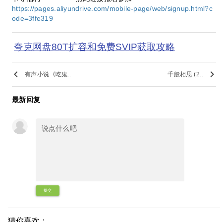
https://pages.aliyundrive.com/mobile-page/web/signup.html?c
ode=3ffe319
夸克网盘80T扩容和免费SVIP获取攻略
keyboard_arrow_left
keyboard_arrow_right
有声小说《吃鬼..
千般相思 (2..
最新回复
提交
猜你喜欢：