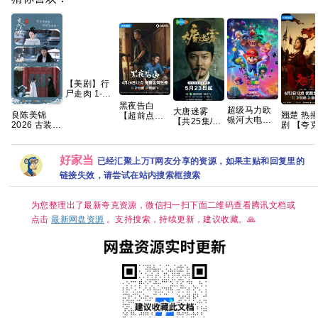
【美剧】行
尸走肉 1-11
季 1080p 英
黑夜告白
超级马力欧
大唐迷雾
语中字 255g
翘楚 热播国
良陈美锦
【超前点播
银河大电影
【共25集/4K
剧 【夸
2026 古装
28集全】 高
【4K超清
超清】手慢
度网盘+
任敏 此沙 董
能灼心！跨
DV.HDR｜
无 夸克
思成 已更最
越生死🌪 夸
国英双语】
新 夸克
克
好家当
2026最大黑
已经汇聚上万T网友分享的资源，如果主贴和回复里的
马！全球票
链接失效，请尝试在站内搜索框搜索
房第一🏆 夸
克
为您整理出了最新夸克资源，微信扫一扫下面二维码查看腾讯文档或
点击
最新网盘资源
。支持搜索，持续更新，建议收藏。🙏