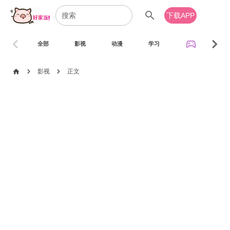
search
下载APP
chevron_left
chevron_right
sports_esports
全部
影视
动漫
学习
音乐
chevron_right
chevron_right
home
影视
正文