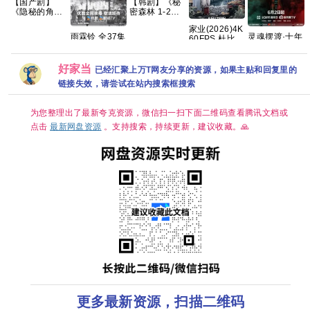
【国产剧】
【韩剧】《秘
《隐秘的角落
密森林 1-2
(2020)》【4K
季》
家业(2026)4K
EDR】【国语
【1080p】
雨霖铃 全37集
灵魂摆渡·十年
60FPS 杜比音
中字】【全12
【韩语中字】
大结局 4K高码
2026 灵魂摆
效 HiveWeb/
集】【66G】
【63.6G】
率 【夸克百度
渡5 悬疑惊悚
简体中文/夸克
网盘+】
奇幻冒险 于毅
好家当
百度网盘/单集
已经汇聚上万T网友分享的资源，如果主贴和回复里的
刘智扬 肖茵 已
1GB】
链接失效，请尝试在站内搜索框搜索
更最新 夸克
为您整理出了最新夸克资源，微信扫一扫下面二维码查看腾讯文档或
点击
最新网盘资源
。支持搜索，持续更新，建议收藏。🙏
更多最新资源，扫描二维码