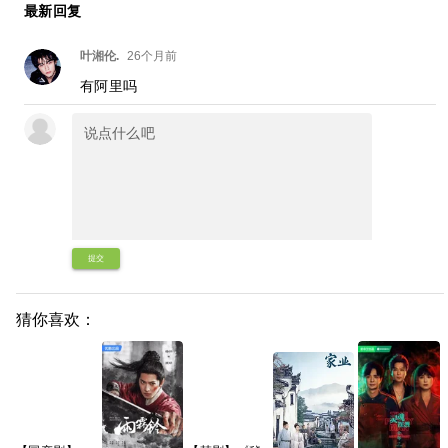
最新回复
叶湘伦.
26个月前
有阿里吗
提交
猜你喜欢：