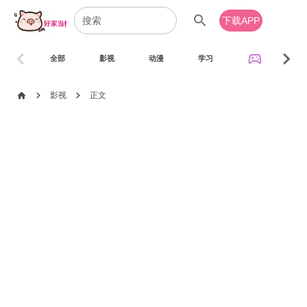
search
下载APP
chevron_left
chevron_right
sports_esports
全部
影视
动漫
学习
音乐
chevron_right
chevron_right
home
影视
正文