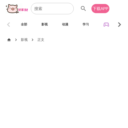
search
下载APP
chevron_left
chevron_right
sports_esports
全部
影视
动漫
学习
音乐
chevron_right
chevron_right
home
影视
正文