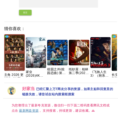
提交
猜你喜欢：
校园之外(校
纸钞屋：柏林
家业
《飞驰人生
园恋曲) 第一
第二季(2026)
主角 2026 更
长
(2026)4K
3》（附系
季 爱情/运动
[8集全]
16集 4K 高
剧版
60FPS 杜比
列）沈腾 尹
【全8集】官
[1080P.中字]
碼
全/
音效
正 黄景瑜 张
中简繁英
[43.1GB]
HD
HiveWeb/简
本煜 魏翔 沙
好家当
已经汇聚上万T网友分享的资源，如果主贴和回复里的
佳
体中文/夸克
溢 范丞丞 孙
｜悬
百度网盘/单
艺洲2026/剧
链接失效，请尝试在站内搜索框搜索
奇
集1GB】
情/喜剧/运
动/4K电影 夸
克
为您整理出了最新夸克资源，微信扫一扫下面二维码查看腾讯文档或
点击
最新网盘资源
。支持搜索，持续更新，建议收藏。🙏