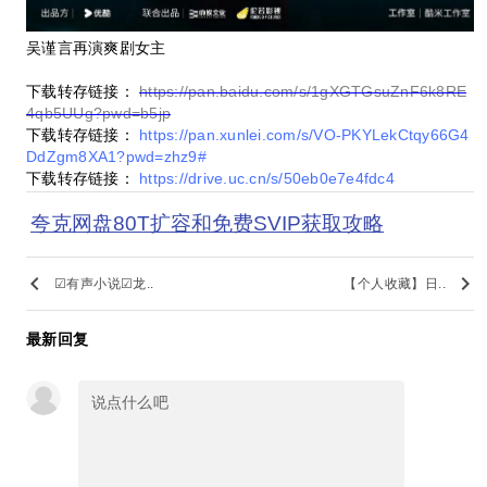
吴谨言再演爽剧女主
下载转存链接：
https://pan.baidu.com/s/1gXGTGsuZnF6k8RE
4qb5UUg?pwd=b5jp
下载转存链接：
https://pan.xunlei.com/s/VO-PKYLekCtqy66G4
DdZgm8XA1?pwd=zhz9#
下载转存链接：
https://drive.uc.cn/s/50eb0e7e4fdc4
夸克网盘80T扩容和免费SVIP获取攻略
keyboard_arrow_left
keyboard_arrow_right
☑有声小说☑龙..
【个人收藏】日..
最新回复