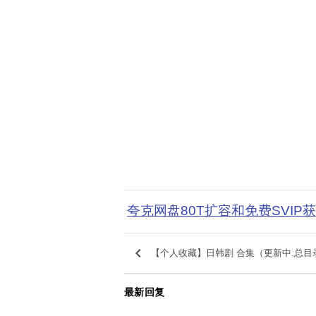
夸克网盘80T扩容和免费SVIP
keyboard_arrow_left
【个人收藏】日韩剧 合集（更新中.总目
最新回复