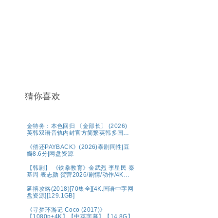
猜你喜欢
金特务：本色回归 〔金部长〕 (2026)
英韩双语音轨内封官方简繁英韩多国字
幕.1080p.NF.WEB-DL.M【单集2～
3GB】
《偿还PAYBACK》(2026)泰剧同性|豆
瓣8.6分|网盘资源
【韩剧】 《铁拳教育》金武烈 李星民 秦
基周 表志勋 贺营2026/剧情/动作/4K完
结 夸克
延禧攻略(2018)[70集全][4K.国语中字网
盘资源][129.1GB]
《寻梦环游记 Coco (2017)》
【1080p+4K】【中英字幕】【14.8G】