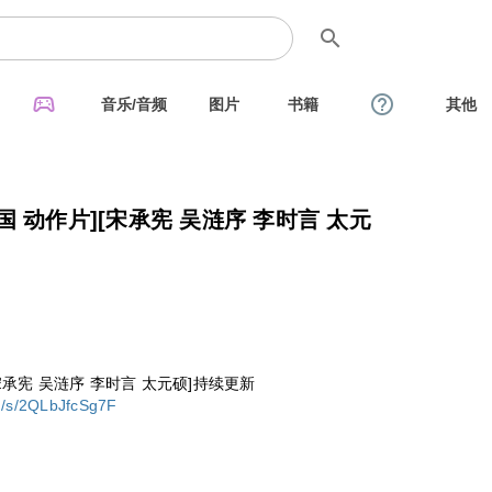
search
sports_esports
help_outline
音乐/音频
图片
书籍
其他
韩国 动作片][宋承宪 吴涟序 李时言 太元
][宋承宪 吴涟序 李时言 太元硕]持续更新
m/s/2QLbJfcSg7F