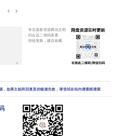
keyboard_arrow_left
keyboard_arrow_right
夸克最新资源腾讯文档
扫右边二维码查看
持续更新，建议收藏
资源，如果主贴和回复里的链接失效，请尝试在站内搜索框搜索
码