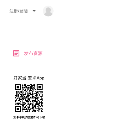
arrow_drop_down
注册/登陆
article
发布资源
好家当 安卓App
安卓手机浏览器扫码下载