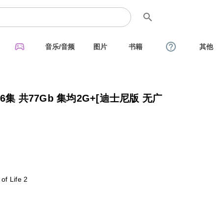
search
sports_esports
help_outline
音乐/音频
图片
书籍
其他
集 共77Gb 集均2G+[迪士尼版 无广
 Life 2