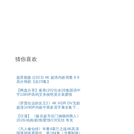
猜你喜欢
超异能族 (2023) 4K 超清内嵌简繁 8.9
高分韩剧【全20集】
【网盘分享】雀骨(2026)全28集国语中
字1080P高码艾米侯明昊古装爱情
《穿普拉达的女王2》4K HDR DV无损
超清1080P内嵌中英多语字幕全集下载
共44.7G
【日漫】 《躲在超市后门抽烟的两人》
2026/动画/剧情/爱情/CR完结 夸克
《凡人修仙传》年番4慕兰之战4K高清
国漫持续更新中，第184集（含重制版）