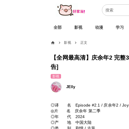
全部
影视
动漫
学习
home
影视
正文
chevron_right
chevron_right
【全网最高清】庆余年2 完整36
告]
影视
JElly
◎译 名 Episode #2.1 / 庆余年2 / Joy of
◎片 名 庆余年 第二季
◎年 代 2024
◎产 地 中国大陆
◎类 别 剧情 / 古装