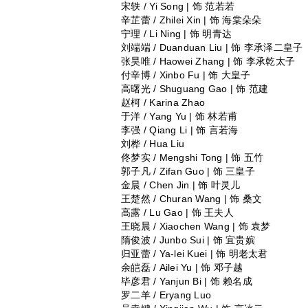
宋轶 / Yi Song | 饰 范若若
辛芷蕾 / Zhilei Xin | 饰 海棠朵朵
宁理 / Li Ning | 饰 明青达
刘端端 / Duanduan Liu | 饰 李承泽二皇子
张昊唯 / Haowei Zhang | 饰 李承乾太子
付辛博 / Xinbo Fu | 饰 大皇子
高曙光 / Shuguang Gao | 饰 范建
赵柯 / Karina Zhao
于洋 / Yang Yu | 饰 林若甫
李强 / Qiang Li | 饰 言若海
刘桦 / Hua Liu
佟梦实 / Mengshi Tong | 饰 五竹
郭子凡 / Zifan Guo | 饰 三皇子
金晨 / Chen Jin | 饰 叶灵儿
王楚然 / Churan Wang | 饰 桑文
高露 / Lu Gao | 饰 王夫人
王晓晨 / Xiaochen Wang | 饰 袁梦
隋俊波 / Junbo Sui | 饰 宜贵嫔
归亚蕾 / Ya-lei Kuei | 饰 明老太君
余皑磊 / Ailei Yu | 饰 邓子越
毕彦君 / Yanjun Bi | 饰 赖名成
罗二羊 / Eryang Luo