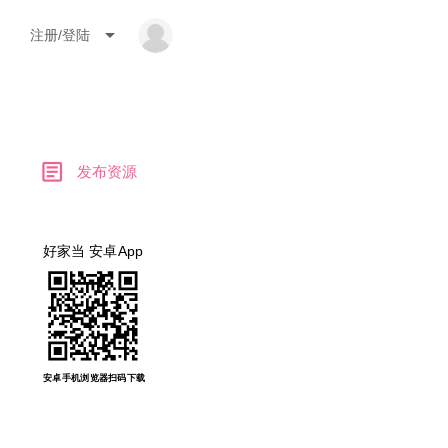
arrow_drop_down
注册/登陆
article
发布资源
好家当 安卓App
安卓手机浏览器扫码下载