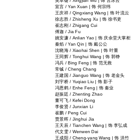
吴幸键 / Xingjian Wu | 饰 言冰云
宣言 / Yan Xuan | 饰 何宗纬
王庆祥 / Qingxiang Wang | 饰 叶流云
徐志胜 / Zhisheng Xu | 饰 徐书吏
崔志刚 / Zhigang Cui
傅迦 / Jia Fu
姚安濂 / Anlian Yao | 饰 庆余堂大掌柜
秦焰 / Yan Qin | 饰 戴公公
沈晓海 / Xiaohai Shen | 饰 叶重
王同辉 / Tonghui Wang | 饰 郭铮
冯兵 / Bing Feng | 饰 范无救
常铖 / Cheng Chang
王建国 / Jianguo Wang | 饰 老金头
刘宇桥 / Yuqiao Liu | 饰 影子
冯恩鹤 / Enhe Feng | 饰 秦业
赵振廷 / Zhenting Zhao
董可飞 / Kefei Dong
李俊贤 / Junxian Li
崔鹏 / Peng Cui
贾景晖 / Jinghui Jia
王天辰 / Tianchen Wang | 饰 李弘成
代文雯 / Wenwen Dai
王成阳 / Cheng-yang Wang | 饰 洪竹