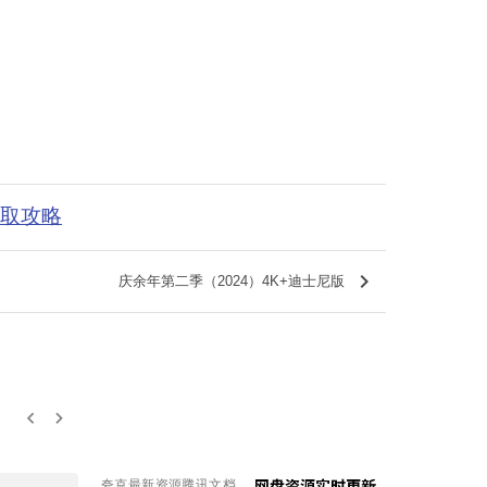
获取攻略
keyboard_arrow_right
庆余年第二季（2024）4K+迪士尼版
keyboard_arrow_left
keyboard_arrow_right
夸克最新资源腾讯文档