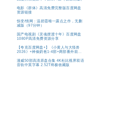
电影《群体》高清免费完整版百度网盘
资源链接
惊变/情网：温碧霞唯一露点之作，无删
减版（97分钟）
国产电视剧《灵魂摆渡十年》百度网盘
1080P高清免费资源分享
【夸克百度网盘+】《小黄人与大怪兽
2026》+神偷奶爸1-4部+两部番外前传
系列原盘REMUX国英
漫威50部高清原盘合集 4K杜比视界双语
音轨中英字幕 2.52T终极收藏版