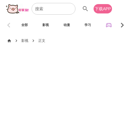
search
下载APP
chevron_left
chevron_right
sports_esports
全部
影视
动漫
学习
音乐
chevron_right
chevron_right
home
影视
正文