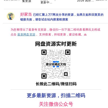
2026 高分
集资源
山境 2026
更新中
[韩国][韩语
苏志燮 / 
爱情 【正式
春山境 爱情
[4K+1080P]
中字中字]
大勋 【
版】 内嵌官
同性 刘竞屿
[国语中字]
[1080P]
百度网盘
中
熊艺文 国语
[1.3GB集]
4.27GB
好家当
已经汇聚上万T网友分享的资源，如果主贴和回复里的
中字 已更最
新 夸克
链接失效，请尝试在站内搜索框搜索
为您整理出了最新夸克资源，微信扫一扫下面二维码查看腾讯文档或
点击
最新网盘资源
。支持搜索，持续更新，建议收藏。🙏
更多最新资源，扫描二维码
关注微信公众号