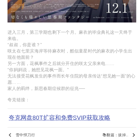
进入三月，第三学期也剩下一个月。麻衣的毕业典礼这一天终于
来临。
“叔叔，你是谁？”
咲太在七里滨海岸等待麻衣时，酷似童星时代的麻衣的小学生出
现在他面前？
另一方面，花枫事件之后就分开住的咲太父亲来电……
“你妈妈说，她想见花枫一面。”
无法接受花枫发生的事件而长年住院的母亲传达“想见她一面”的心
愿……
家人的羁绊，新思春期症候群的征兆──
夸克链接：
夸克网盘80T扩容和免费SVIP获取攻略
keyboard_arrow_left
keyboard_arrow_right
雪中悍刀行
📚翻篇：拔掉..