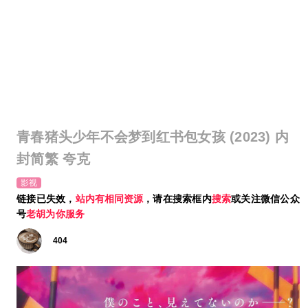
青春猪头少年不会梦到红书包女孩 (2023) 内
封简繁 夸克
影视
链接已失效，
站内有相同资源
，请在搜索框内
搜索
或关注微信公众
号
老胡为你服务
404