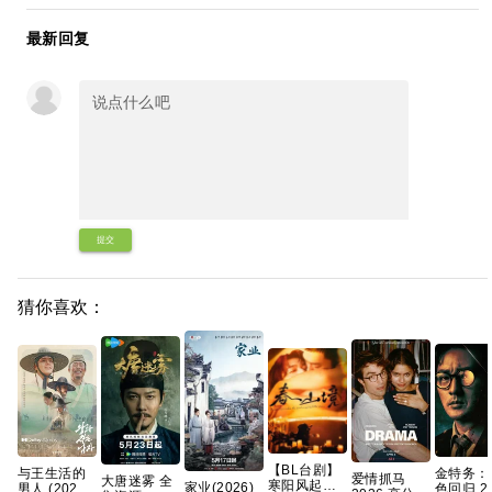
最新回复
提交
猜你喜欢：
【BL台剧】
与王生活的
金特务：
爱情抓马
大唐迷雾 全
寒阳风起春
家业(2026)
男人 (2026)
色回归 2