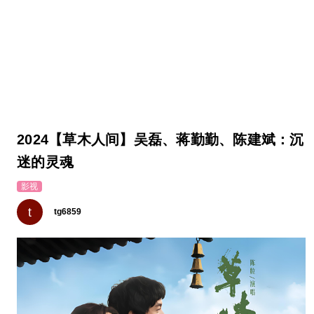
2024【草木人间】吴磊、蒋勤勤、陈建斌：沉
迷的灵魂
影视
t
tg6859