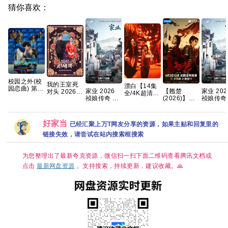
猜你喜欢：
校园之外(校
我的王室死
漂白【14集
园恋曲) 第一
【翘楚
家业 2026
家业 202
对头 2026
全/4K超清中
季 爱情/运动
(2026)】】
祯娘传奇 古
祯娘传奇
【更1-8集】
字】【郭京
【全8集】官
【24集持续
装女性传奇
装女性传
【穿越、爱
飞、赵今麦
中简繁英
更新】
杨紫 韩东君
杨紫 韩
情】 【林智
｜刑侦/犯
【1080P高
已更最新 夸
已更最新
妍 / 许南
罪】百度
好家当
已经汇聚上万T网友分享的资源，如果主贴和回复里的
码】【国语
克
克
俊】【韩剧
中字】【单
中字】
链接失效，请尝试在站内搜索框搜索
集/0.9G】
【大陆：剧
情 】【主演:
为您整理出了最新夸克资源，微信扫一扫下面二维码查看腾讯文档或
陈都灵 / 周
点击
最新网盘资源
。支持搜索，持续更新，建议收藏。🙏
翊然】