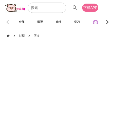
search
下载APP
chevron_left
chevron_right
sports_esports
全部
影视
动漫
学习
音乐
chevron_right
chevron_right
home
影视
正文