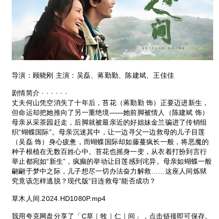
导演：顾晓刚
主演：吴磊、蒋勤勤、陈建斌、王佳佳
剧情简介 · · · · · ·
丈夫何山凭空消失了十年后，苔花（蒋勤勤 饰）正要迈进新生，
但命运却把她推向了另一重绝境——她前脚被情人（陈建斌 饰）
母亲从采茶园赶走，后脚就被最亲近的好姐妹金兰骗进了传销组
织“蝴蝶国际”。母亲沉迷其中，让一边寻父一边救母的儿子目莲
（吴磊 饰）身心疲惫，而蝴蝶国际却如藤蔓疯长一般，将恶魔的
种子根植在无数百姓心中。苔花也摇身一变，从衣着打扮到言行
举止都宛如“新生”，疯癫的举动让目莲感到诧异。母亲如蝴蝶一般
翩翩于梦中之际，儿子想尽一切办法奋力解救……这座人间炼狱
究竟该怎样逃脱？现代版“目连救母”能否成功？
草木人间.2024.HD1080P.mp4
我用夸克网盘分享了「C草｜牧｜仁｜间」，点击链接即可保存。