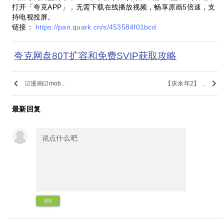
打开「夸克APP」，无需下载在线播放视频，畅享原画5倍速，支
持电视投屏。
链接：
https://pan.quark.cn/s/453584f01bcd
夸克网盘80T扩容和免费SVIP获取攻略
keyboard_arrow_left
keyboard_arrow_right
☑漫画☑mob..
【庆余年2】 ..
最新回复
提交